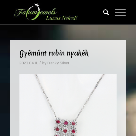
Gyémánt rubin nyakék
/
2023.04.11.
by
Franky Silver