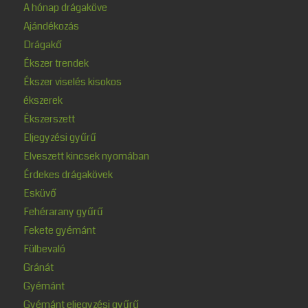
A hónap drágaköve
Ajándékozás
Drágakő
Ékszer trendek
Ékszer viselés kisokos
ékszerek
Ékszerszett
Eljegyzési gyűrű
Elveszett kincsek nyomában
Érdekes drágakövek
Esküvő
Fehérarany gyűrű
Fekete gyémánt
Fülbevaló
Gránát
Gyémánt
Gyémánt eljegyzési gyűrű