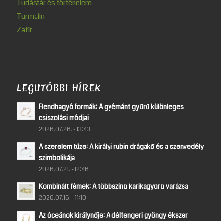
Tudástár és történelem
Turmalin
Zafír
LEGUTÓBBI HÍREK
Rendhagyó formák: A gyémánt gyűrű különleges
csiszolási módjai
2026.07.26. - 13:43
A szerelem tüze: A királyi rubin drágakő és a szenvedély
szimbolikája
2026.07.21. - 12:46
Kombinált fémek: A többszínű karikagyűrű varázsa
2026.07.16. - 11:10
Az óceánok királynője: A déltengeri gyöngy ékszer