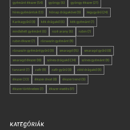
gyémánt ékszer
(54)
gyöngy
(6)
gyöngy ékszer
(27)
híres gyémántok
(13)
hónap drágaköve
(9)
Jegygyűrű
(24)
Karikagyűrű
(8)
kék drágakő
(6)
kék gyémánt
(7)
minősített gyémánt
(6)
rozé arany
(6)
rubin
(7)
rubin ékszer
(7)
rózsaszín gyémánt
(11)
rózsaszín gyémántgyűrű
(9)
smaragd
(15)
smaragd gyűrű
(8)
smaragd ékszer
(18)
színes drágakő
(34)
színes gyémánt
(11)
tanzanit
(7)
zafír
(11)
zafír gyűrű
(8)
zöld drágakő
(11)
ékszer
(33)
ékszer divat
(8)
ékszer trend
(9)
ékszer történelem
(7)
ékszer viselés
(17)
KATEGÓRIÁK