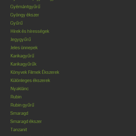
Gyémántgyűrű
Gyöngy ékszer
Gyűrű
Hírek és hírességek
Jegygyűrű
Jeles ünnepek
Karikagyűrű
Karikagyűrűk
Könyvek Filmek Ékszerek
Különleges ékszerek
Nyaklánc
Rubin
Rubin gyűrű
Smaragd
Smaragd ékszer
Tanzanit