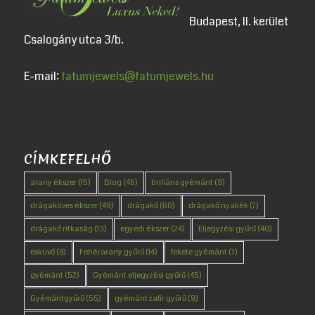
Budapest, II. kerület
Csalogány utca 3/b.
E-mail:
fatumjewels@fatumjewels.hu
CÍMKEFELHŐ
arany ékszer
(15)
Blog
(46)
briliáns gyémánt
(9)
drágaköves ékszer
(49)
drágakő
(60)
drágakő nyakék
(7)
drágakő ritkaság
(13)
egyedi ékszer
(24)
Eljegyzési gyűrű
(40)
esküvő
(8)
Fehérarany gyűrű
(14)
fekete gyémánt
(7)
gyémánt
(52)
Gyémánt eljegyzési gyűrű
(45)
Gyémántgyűrű
(55)
gyémánt zafír gyűrű
(9)