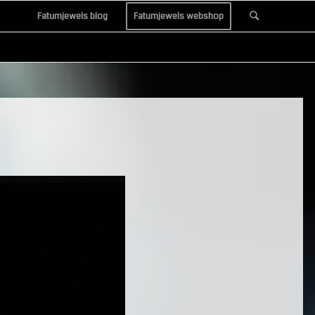
Fatumjewels blog
Fatumjewels webshop