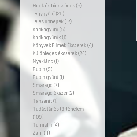
Hírek és hírességek
(5)
Jegygyűrű
(20)
Jeles ünnepek
(12)
Karikagyűrű
(5)
Karikagyűrűk
(1)
Könyvek Filmek Ékszerek
(4)
Különleges ékszerek
(24)
Nyaklánc
(1)
Rubin
(9)
Rubin gyűrű
(1)
Smaragd
(7)
Smaragd ékszer
(2)
Tanzanit
(1)
Tudástár és történelem
(109)
Turmalin
(4)
Zafír
(11)