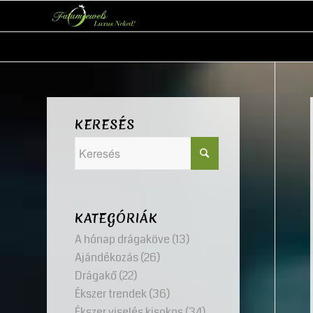
KERESÉS
KATEGÓRIÁK
A hónap drágaköve
(13)
Ajándékozás
(26)
Drágakő
(22)
Ékszer trendek
(36)
Ékszer viselés kisokos
(34)