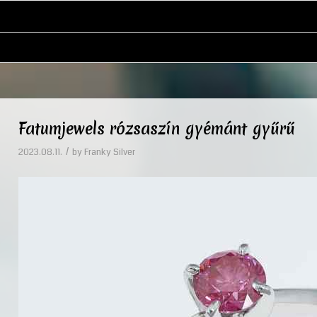
Fatumjewels rózsaszín gyémánt gyűrű
/
2023.08.11.
by
Franky Silver