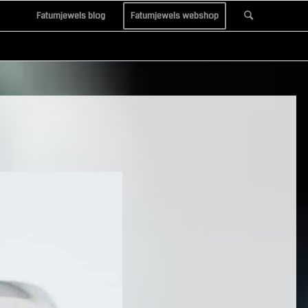
Fatumjewels blog
Fatumjewels webshop