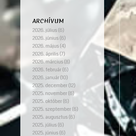
ARCHÍVUM
2026. július
(6)
2026. június
(6)
2026. május
(4)
2026. április
(7)
2026. március
(8)
2026. február
(6)
2026. január
(10)
2025. december
(12)
2025. november
(6)
2025. október
(6)
2025. szeptember
(6)
2025. augusztus
(6)
2025. július
(6)
2025. június
(6)