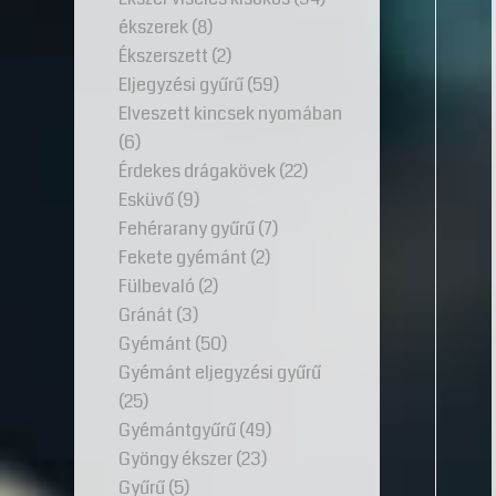
ékszerek
(8)
Ékszerszett
(2)
Eljegyzési gyűrű
(59)
Elveszett kincsek nyomában
(6)
Érdekes drágakövek
(22)
Esküvő
(9)
Fehérarany gyűrű
(7)
Fekete gyémánt
(2)
Fülbevaló
(2)
Gránát
(3)
Gyémánt
(50)
Gyémánt eljegyzési gyűrű
(25)
Gyémántgyűrű
(49)
Gyöngy ékszer
(23)
Gyűrű
(5)