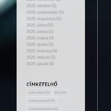
2020. október
(5)
2020. szeptember
(5)
2020. augusztus
(6)
2020. július
(15)
2020. június
(3)
2020. május
(4)
2020. április
(5)
2020. március
(4)
2020. február
(2)
2020. január
(4)
CÍMKEFELHŐ
arany ékszer
(15)
Blog
(46)
briliáns gyémánt
(9)
drágaköves ékszer
(49)