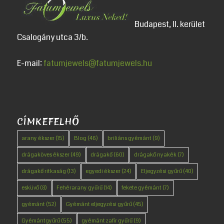
Budapest, II. kerület
Csalogány utca 3/b.
E-mail:
fatumjewels@fatumjewels.hu
CÍMKEFELHŐ
arany ékszer
(15)
Blog
(46)
briliáns gyémánt
(9)
drágaköves ékszer
(49)
drágakő
(60)
drágakő nyakék
(7)
drágakő ritkaság
(13)
egyedi ékszer
(24)
Eljegyzési gyűrű
(40)
esküvő
(8)
Fehérarany gyűrű
(14)
fekete gyémánt
(7)
gyémánt
(52)
Gyémánt eljegyzési gyűrű
(45)
Gyémántgyűrű
(55)
gyémánt zafír gyűrű
(9)