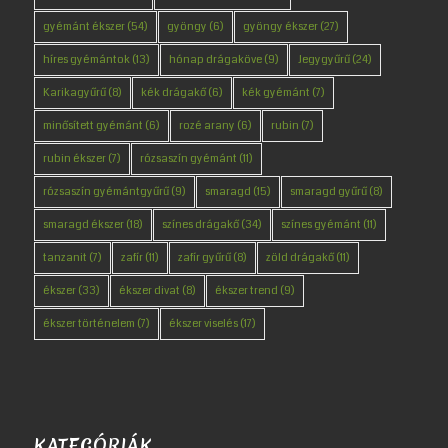
gyémánt ékszer
(54)
gyöngy
(6)
gyöngy ékszer
(27)
híres gyémántok
(13)
hónap drágaköve
(9)
Jegygyűrű
(24)
Karikagyűrű
(8)
kék drágakő
(6)
kék gyémánt
(7)
minősített gyémánt
(6)
rozé arany
(6)
rubin
(7)
rubin ékszer
(7)
rózsaszín gyémánt
(11)
rózsaszín gyémántgyűrű
(9)
smaragd
(15)
smaragd gyűrű
(8)
smaragd ékszer
(18)
színes drágakő
(34)
színes gyémánt
(11)
tanzanit
(7)
zafír
(11)
zafír gyűrű
(8)
zöld drágakő
(11)
ékszer
(33)
ékszer divat
(8)
ékszer trend
(9)
ékszer történelem
(7)
ékszer viselés
(17)
KATEGÓRIÁK