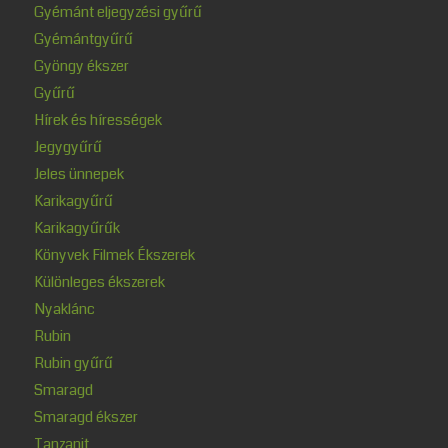
Gyémánt eljegyzési gyűrű
Gyémántgyűrű
Gyöngy ékszer
Gyűrű
Hírek és hírességek
Jegygyűrű
Jeles ünnepek
Karikagyűrű
Karikagyűrűk
Könyvek Filmek Ékszerek
Különleges ékszerek
Nyaklánc
Rubin
Rubin gyűrű
Smaragd
Smaragd ékszer
Tanzanit