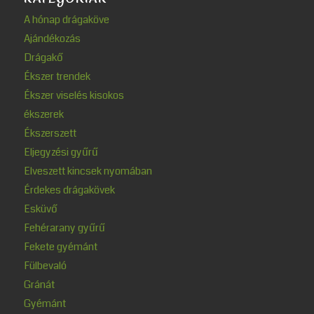
A hónap drágaköve
Ajándékozás
Drágakő
Ékszer trendek
Ékszer viselés kisokos
ékszerek
Ékszerszett
Eljegyzési gyűrű
Elveszett kincsek nyomában
Érdekes drágakövek
Esküvő
Fehérarany gyűrű
Fekete gyémánt
Fülbevaló
Gránát
Gyémánt