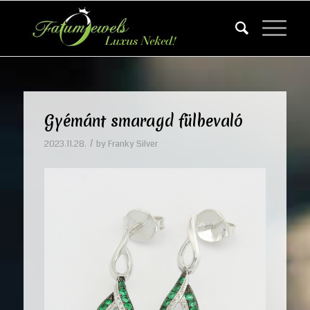
Gyémánt smaragd fülbevaló
/
2023.11.28.
by
Franky Silver