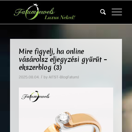
Mire figyelj, ha online
vásárolsz eljegyzési gyűrűt –
ekszerblog (3)
/
2025.08.04.
by
AITST-BlogFatumJ