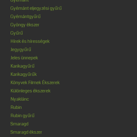
Gyémánt eljegyzési gyűrű
Gyémántgyűrű
Gyöngy ékszer
Gyűrű
Hírek és hírességek
Jegygyűrű
Jeles ünnepek
Karikagyűrű
Karikagyűrűk
Könyvek Filmek Ékszerek
Különleges ékszerek
Nyaklánc
Rubin
Rubin gyűrű
Smaragd
Smaragd ékszer