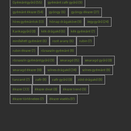
Gyémántgyűrű
(55)
gyémánt zafír gyűrű
(9)
gyémánt ékszer
(54)
gyöngy
(6)
gyöngy ékszer
(27)
híres gyémántok
(13)
hónap drágaköve
(9)
Jegygyűrű
(24)
Karikagyűrű
(8)
kék drágakő
(6)
kék gyémánt
(7)
minősített gyémánt
(6)
rozé arany
(6)
rubin
(7)
rubin ékszer
(7)
rózsaszín gyémánt
(11)
rózsaszín gyémántgyűrű
(9)
smaragd
(15)
smaragd gyűrű
(8)
smaragd ékszer
(18)
színes drágakő
(34)
színes gyémánt
(11)
tanzanit
(7)
zafír
(11)
zafír gyűrű
(8)
zöld drágakő
(11)
ékszer
(33)
ékszer divat
(8)
ékszer trend
(9)
ékszer történelem
(7)
ékszer viselés
(17)