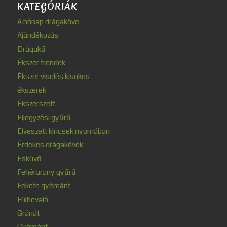
KATEGÓRIÁK
A hónap drágaköve
Ajándékozás
Drágakő
Ékszer trendek
Ékszer viselés kisokos
ékszerek
Ékszerszett
Eljegyzési gyűrű
Elveszett kincsek nyomában
Érdekes drágakövek
Esküvő
Fehérarany gyűrű
Fekete gyémánt
Fülbevaló
Gránát
Gyémánt