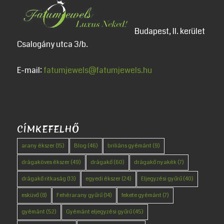
Budapest, II. kerület
Csalogány utca 3/b.
E-mail:
fatumjewels@fatumjewels.hu
CÍMKEFELHŐ
arany ékszer
(15)
Blog
(46)
briliáns gyémánt
(9)
drágaköves ékszer
(49)
drágakő
(60)
drágakő nyakék
(7)
drágakő ritkaság
(13)
egyedi ékszer
(24)
Eljegyzési gyűrű
(40)
esküvő
(8)
Fehérarany gyűrű
(14)
fekete gyémánt
(7)
gyémánt
(52)
Gyémánt eljegyzési gyűrű
(45)