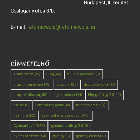
Budapest, II. kerület
Csalogány utca 3/b.
E-mail:
fatumjewels@fatumjewels.hu
CÍMKEFELHŐ
arany ékszer
(15)
Blog
(46)
briliáns gyémánt
(9)
drágaköves ékszer
(49)
drágakő
(60)
drágakő nyakék
(7)
drágakő ritkaság
(13)
egyedi ékszer
(24)
Eljegyzési gyűrű
(40)
esküvő
(8)
Fehérarany gyűrű
(14)
fekete gyémánt
(7)
gyémánt
(52)
Gyémánt eljegyzési gyűrű
(45)
Gyémántgyűrű
(55)
gyémánt zafír gyűrű
(9)
gyémánt ékszer
(54)
gyöngy
(6)
gyöngy ékszer
(27)