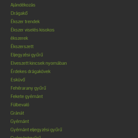
Ajándékozás
Drágakő
Ékszer trendek
Ékszer viselés kisokos
ékszerek
Ékszerszett
Eljegyzési gyűrű
Elveszett kincsek nyomában
Érdekes drágakövek
Esküvő
Fehérarany gyűrű
Fekete gyémánt
Fülbevaló
Gránát
Gyémánt
Gyémánt eljegyzési gyűrű
Gyémántgyűrű