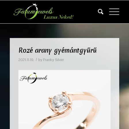
Rozé arany gyémántgyűrű
/
2021.11.19.
by
Franky Silver