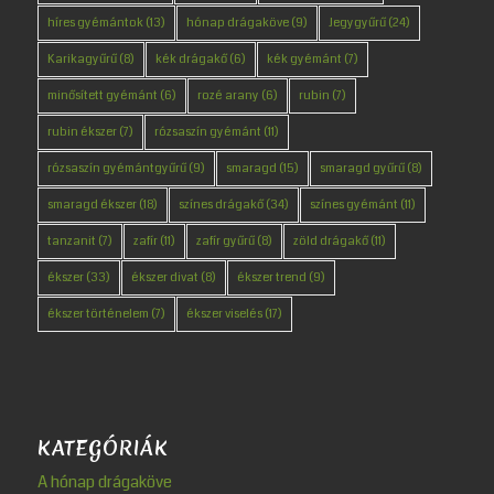
híres gyémántok
(13)
hónap drágaköve
(9)
Jegygyűrű
(24)
Karikagyűrű
(8)
kék drágakő
(6)
kék gyémánt
(7)
minősített gyémánt
(6)
rozé arany
(6)
rubin
(7)
rubin ékszer
(7)
rózsaszín gyémánt
(11)
rózsaszín gyémántgyűrű
(9)
smaragd
(15)
smaragd gyűrű
(8)
smaragd ékszer
(18)
színes drágakő
(34)
színes gyémánt
(11)
tanzanit
(7)
zafír
(11)
zafír gyűrű
(8)
zöld drágakő
(11)
ékszer
(33)
ékszer divat
(8)
ékszer trend
(9)
ékszer történelem
(7)
ékszer viselés
(17)
KATEGÓRIÁK
A hónap drágaköve