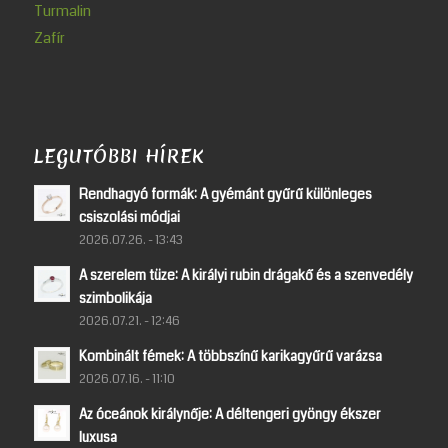
Turmalin
Zafír
LEGUTÓBBI HÍREK
Rendhagyó formák: A gyémánt gyűrű különleges
csiszolási módjai
2026.07.26. - 13:43
A szerelem tüze: A királyi rubin drágakő és a szenvedély
szimbolikája
2026.07.21. - 12:46
Kombinált fémek: A többszínű karikagyűrű varázsa
2026.07.16. - 11:10
Az óceánok királynője: A déltengeri gyöngy ékszer
luxusa