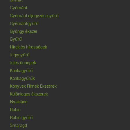
Gyémánt
Gyémánt eljegyzési gyűrű
Gyémántgyűrű
Gyöngy ékszer
Gyűrű
Hírek és hírességek
Jegygyűrű
Jeles ünnepek
Karikagyűrű
Karikagyűrűk
Könyvek Filmek Ékszerek
Különleges ékszerek
Nyaklánc
Rubin
Rubin gyűrű
Smaragd