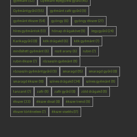
gyémánt
(52)
Gyémánt eljegyzési gyűrű
(45)
Gyémántgyűrű
(55)
gyémánt zafír gyűrű
(9)
gyémánt ékszer
(54)
gyöngy
(6)
gyöngy ékszer
(27)
híres gyémántok
(13)
hónap drágaköve
(9)
Jegygyűrű
(24)
Karikagyűrű
(8)
kék drágakő
(6)
kék gyémánt
(7)
minősített gyémánt
(6)
rozé arany
(6)
rubin
(7)
rubin ékszer
(7)
rózsaszín gyémánt
(11)
rózsaszín gyémántgyűrű
(9)
smaragd
(15)
smaragd gyűrű
(8)
smaragd ékszer
(18)
színes drágakő
(34)
színes gyémánt
(11)
tanzanit
(7)
zafír
(11)
zafír gyűrű
(8)
zöld drágakő
(11)
ékszer
(33)
ékszer divat
(8)
ékszer trend
(9)
ékszer történelem
(7)
ékszer viselés
(17)