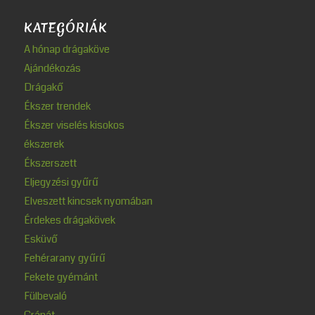
KATEGÓRIÁK
A hónap drágaköve
Ajándékozás
Drágakő
Ékszer trendek
Ékszer viselés kisokos
ékszerek
Ékszerszett
Eljegyzési gyűrű
Elveszett kincsek nyomában
Érdekes drágakövek
Esküvő
Fehérarany gyűrű
Fekete gyémánt
Fülbevaló
Gránát