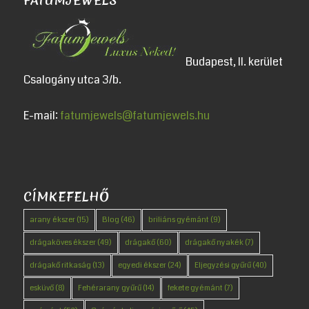
FATUMJEWELS
Budapest, II. kerület
Csalogány utca 3/b.
E-mail:
fatumjewels@fatumjewels.hu
CÍMKEFELHŐ
arany ékszer
(15)
Blog
(46)
briliáns gyémánt
(9)
drágaköves ékszer
(49)
drágakő
(60)
drágakő nyakék
(7)
drágakő ritkaság
(13)
egyedi ékszer
(24)
Eljegyzési gyűrű
(40)
esküvő
(8)
Fehérarany gyűrű
(14)
fekete gyémánt
(7)