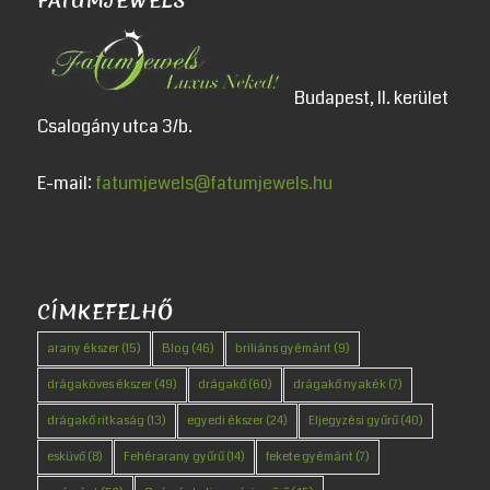
FATUMJEWELS
Budapest, II. kerület
Csalogány utca 3/b.
E-mail:
fatumjewels@fatumjewels.hu
CÍMKEFELHŐ
arany ékszer
(15)
Blog
(46)
briliáns gyémánt
(9)
drágaköves ékszer
(49)
drágakő
(60)
drágakő nyakék
(7)
drágakő ritkaság
(13)
egyedi ékszer
(24)
Eljegyzési gyűrű
(40)
esküvő
(8)
Fehérarany gyűrű
(14)
fekete gyémánt
(7)