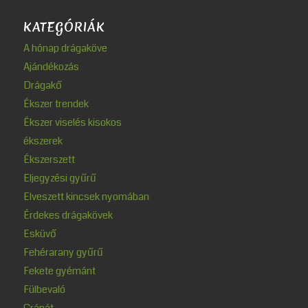
KATEGÓRIÁK
A hónap drágaköve
Ajándékozás
Drágakő
Ékszer trendek
Ékszer viselés kisokos
ékszerek
Ékszerszett
Eljegyzési gyűrű
Elveszett kincsek nyomában
Érdekes drágakövek
Esküvő
Fehérarany gyűrű
Fekete gyémánt
Fülbevaló
Gránát