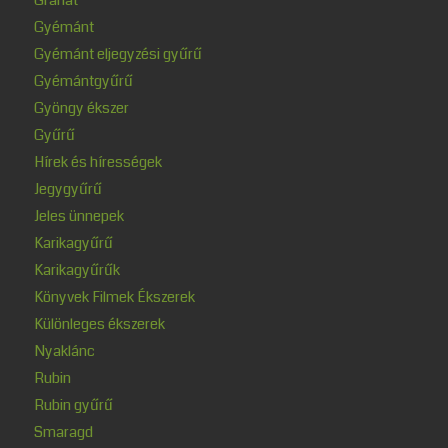
Gyémánt
Gyémánt eljegyzési gyűrű
Gyémántgyűrű
Gyöngy ékszer
Gyűrű
Hírek és hírességek
Jegygyűrű
Jeles ünnepek
Karikagyűrű
Karikagyűrűk
Könyvek Filmek Ékszerek
Különleges ékszerek
Nyaklánc
Rubin
Rubin gyűrű
Smaragd