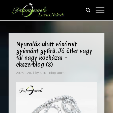
Nyaralás alatt vásárolt
gyémánt gyűrű. Jó ötlet vagy
túl nagy kockázat –
ekszerblog (3)
/
2025.11.20.
by
AITST-BlogFatumJ