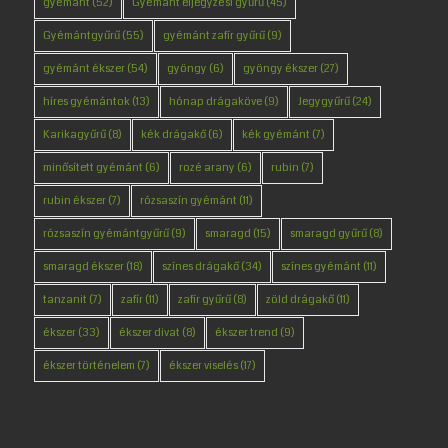
gyémánt
(52)
Gyémánt eljegyzési gyűrű
(45)
Gyémántgyűrű
(55)
gyémánt zafír gyűrű
(9)
gyémánt ékszer
(54)
gyöngy
(6)
gyöngy ékszer
(27)
híres gyémántok
(13)
hónap drágaköve
(9)
Jegygyűrű
(24)
Karikagyűrű
(8)
kék drágakő
(6)
kék gyémánt
(7)
minősített gyémánt
(6)
rozé arany
(6)
rubin
(7)
rubin ékszer
(7)
rózsaszín gyémánt
(11)
rózsaszín gyémántgyűrű
(9)
smaragd
(15)
smaragd gyűrű
(8)
smaragd ékszer
(18)
színes drágakő
(34)
színes gyémánt
(11)
tanzanit
(7)
zafír
(11)
zafír gyűrű
(8)
zöld drágakő
(11)
ékszer
(33)
ékszer divat
(8)
ékszer trend
(9)
ékszer történelem
(7)
ékszer viselés
(17)