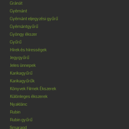
Gránát
Gyémánt
Gyémánt eljegyzési gyűrű
Gyémántgyűrű
Gyöngy ékszer
Gyűrű
Hírek és hírességek
Jegygyűrű
Jeles ünnepek
Karikagyűrű
Karikagyűrűk
Könyvek Filmek Ékszerek
Különleges ékszerek
Nyaklánc
Rubin
Rubin gyűrű
Smaragd