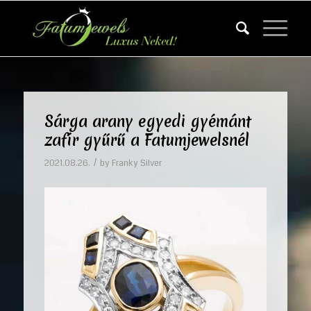
Sárga arany egyedi gyémánt
zafír gyűrű a Fatumjewelsnél
/
2021.08.26.
by
Franky Silver