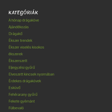
KATEGÓRIÁK
A hónap drágaköve
Ajándékozás
Drágakő
Ékszer trendek
Ékszer viselés kisokos
ékszerek
Ékszerszett
Eljegyzési gyűrű
Elveszett kincsek nyomában
Érdekes drágakövek
Esküvő
Fehérarany gyűrű
Fekete gyémánt
Fülbevaló