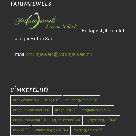
FATUMJEWELS
Budapest, II. kerület
Csalogány utca 3/b.
E-mail:
fatumjewels@fatumjewels.hu
CÍMKEFELHŐ
arany ékszer
(15)
Blog
(46)
briliáns gyémánt
(9)
drágaköves ékszer
(49)
drágakő
(60)
drágakő nyakék
(7)
drágakő ritkaság
(13)
egyedi ékszer
(24)
Eljegyzési gyűrű
(40)
esküvő
(8)
Fehérarany gyűrű
(14)
fekete gyémánt
(7)