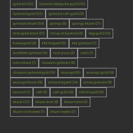
gyémánt
(52)
Gyémánt eljegyzési gyűrű
(45)
Gyémántgyűrű
(55)
gyémánt zafír gyűrű
(9)
gyémánt ékszer
(54)
gyöngy
(6)
gyöngy ékszer
(27)
híres gyémántok
(13)
hónap drágaköve
(9)
Jegygyűrű
(24)
Karikagyűrű
(8)
kék drágakő
(6)
kék gyémánt
(7)
minősített gyémánt
(6)
rozé arany
(6)
rubin
(7)
rubin ékszer
(7)
rózsaszín gyémánt
(11)
rózsaszín gyémántgyűrű
(9)
smaragd
(15)
smaragd gyűrű
(8)
smaragd ékszer
(18)
színes drágakő
(34)
színes gyémánt
(11)
tanzanit
(7)
zafír
(11)
zafír gyűrű
(8)
zöld drágakő
(11)
ékszer
(33)
ékszer divat
(8)
ékszer trend
(9)
ékszer történelem
(7)
ékszer viselés
(17)