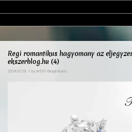
Regi romantikus hagyomany az eljegyzes
ekszerblog.hu (4)
/
2024.07.29.
by
AITST-BlogFatumJ