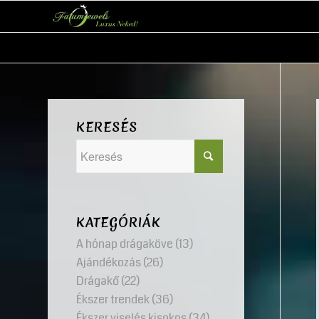
KERESÉS
KATEGÓRIÁK
A hónap drágaköve
(13)
Ajándékozás
(26)
Drágakő
(22)
Ékszer trendek
(36)
Ékszer viselés kisokos
(34)