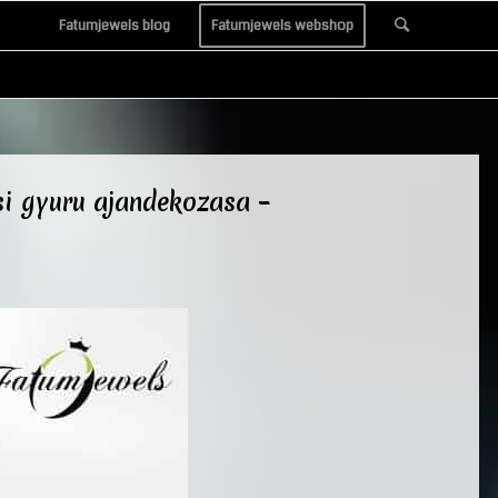
Fatumjewels blog
Fatumjewels webshop
i gyuru ajandekozasa –