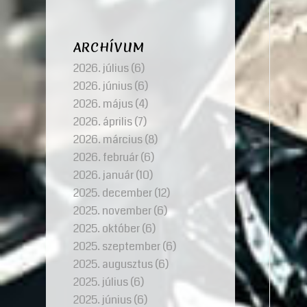
ARCHÍVUM
2026. július
(6)
2026. június
(6)
2026. május
(4)
2026. április
(7)
2026. március
(8)
2026. február
(6)
2026. január
(10)
2025. december
(12)
2025. november
(6)
2025. október
(6)
2025. szeptember
(6)
2025. augusztus
(6)
2025. július
(6)
2025. június
(6)