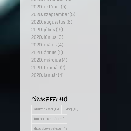
2020. október
(5)
2020. szeptember
(5)
2020. augusztus
(6)
2020. július
(15)
2020. június
(3)
2020. május
(4)
2020. április
(5)
2020. március
(4)
2020. február
(2)
2020. január
(4)
CÍMKEFELHŐ
arany ékszer
(15)
Blog
(46)
briliáns gyémánt
(9)
drágaköves ékszer
(49)