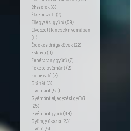
ékszerek
(8)
Ékszerszett
(2)
Eljegyzési gyűrű
(59)
Elveszett kincsek nyomában
(6)
Érdekes drágakövek
(22)
Esküvő
(9)
Fehérarany gyűrű
(7)
Fekete gyémánt
(2)
Fülbevaló
(2)
Gránát
(3)
Gyémánt
(50)
Gyémánt eljegyzési gyűrű
(25)
Gyémántgyűrű
(49)
Gyöngy ékszer
(23)
Gyűrű
(5)