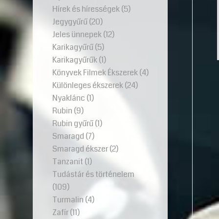
Hírek és hírességek
(5)
Jegygyűrű
(20)
Jeles ünnepek
(12)
Karikagyűrű
(5)
Karikagyűrűk
(1)
Könyvek Filmek Ékszerek
(4)
Különleges ékszerek
(24)
Nyaklánc
(1)
Rubin
(9)
Rubin gyűrű
(1)
Smaragd
(7)
Smaragd ékszer
(2)
Tanzanit
(1)
Tudástár és történelem
(109)
Turmalin
(4)
Zafír
(11)