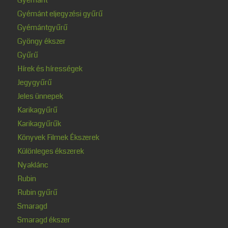
Gyémánt eljegyzési gyűrű
Gyémántgyűrű
Gyöngy ékszer
Gyűrű
Hírek és hírességek
Jegygyűrű
Jeles ünnepek
Karikagyűrű
Karikagyűrűk
Könyvek Filmek Ékszerek
Különleges ékszerek
Nyaklánc
Rubin
Rubin gyűrű
Smaragd
Smaragd ékszer