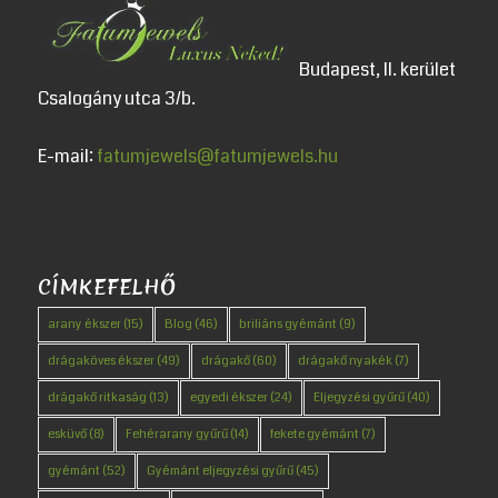
Budapest, II. kerület
Csalogány utca 3/b.
E-mail:
fatumjewels@fatumjewels.hu
CÍMKEFELHŐ
arany ékszer
(15)
Blog
(46)
briliáns gyémánt
(9)
drágaköves ékszer
(49)
drágakő
(60)
drágakő nyakék
(7)
drágakő ritkaság
(13)
egyedi ékszer
(24)
Eljegyzési gyűrű
(40)
esküvő
(8)
Fehérarany gyűrű
(14)
fekete gyémánt
(7)
gyémánt
(52)
Gyémánt eljegyzési gyűrű
(45)