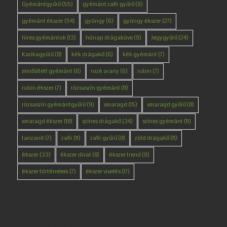
Gyémántgyűrű
(55)
gyémánt zafír gyűrű
(9)
gyémánt ékszer
(54)
gyöngy
(6)
gyöngy ékszer
(27)
híres gyémántok
(13)
hónap drágaköve
(9)
Jegygyűrű
(24)
Karikagyűrű
(8)
kék drágakő
(6)
kék gyémánt
(7)
minősített gyémánt
(6)
rozé arany
(6)
rubin
(7)
rubin ékszer
(7)
rózsaszín gyémánt
(11)
rózsaszín gyémántgyűrű
(9)
smaragd
(15)
smaragd gyűrű
(8)
smaragd ékszer
(18)
színes drágakő
(34)
színes gyémánt
(11)
tanzanit
(7)
zafír
(11)
zafír gyűrű
(8)
zöld drágakő
(11)
ékszer
(33)
ékszer divat
(8)
ékszer trend
(9)
ékszer történelem
(7)
ékszer viselés
(17)