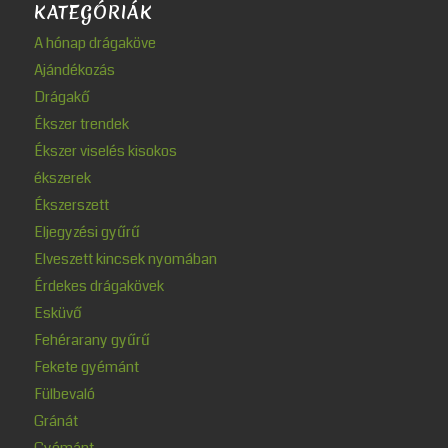
KATEGÓRIÁK
A hónap drágaköve
Ajándékozás
Drágakő
Ékszer trendek
Ékszer viselés kisokos
ékszerek
Ékszerszett
Eljegyzési gyűrű
Elveszett kincsek nyomában
Érdekes drágakövek
Esküvő
Fehérarany gyűrű
Fekete gyémánt
Fülbevaló
Gránát
Gyémánt