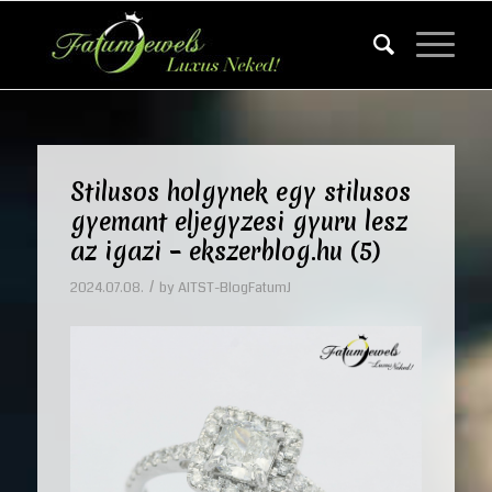
Stilusos holgynek egy stilusos
gyemant eljegyzesi gyuru lesz
az igazi – ekszerblog.hu (5)
/
2024.07.08.
by
AITST-BlogFatumJ