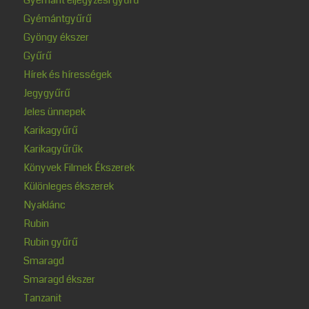
Gyémántgyűrű
Gyöngy ékszer
Gyűrű
Hírek és hírességek
Jegygyűrű
Jeles ünnepek
Karikagyűrű
Karikagyűrűk
Könyvek Filmek Ékszerek
Különleges ékszerek
Nyaklánc
Rubin
Rubin gyűrű
Smaragd
Smaragd ékszer
Tanzanit