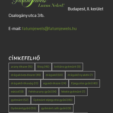
Budapest, II. kerület
Csalogány utca 3/b.
E-mail:
fatumjewels@fatumjewels.hu
CÍMKEFELHŐ
arany ékszer
(15)
Blog
(46)
briliáns gyémánt
(9)
drágaköves ékszer
(49)
drágakő
(60)
drágakő nyakék
(7)
drágakő ritkaság
(13)
egyedi ékszer
(24)
Eljegyzési gyűrű
(40)
esküvő
(8)
Fehérarany gyűrű
(14)
fekete gyémánt
(7)
gyémánt
(52)
Gyémánt eljegyzési gyűrű
(45)
Gyémántgyűrű
(55)
gyémánt zafír gyűrű
(9)