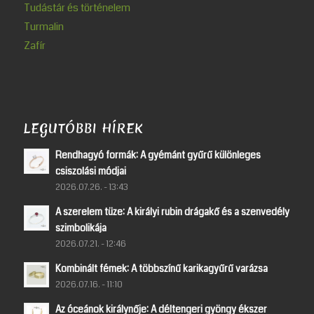
Tudástár és történelem
Turmalin
Zafír
LEGUTÓBBI HÍREK
Rendhagyó formák: A gyémánt gyűrű különleges
csiszolási módjai
2026.07.26. - 13:43
A szerelem tüze: A királyi rubin drágakő és a szenvedély
szimbolikája
2026.07.21. - 12:46
Kombinált fémek: A többszínű karikagyűrű varázsa
2026.07.16. - 11:10
Az óceánok királynője: A déltengeri gyöngy ékszer