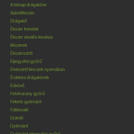
A hónap drágaköve
Ajándékozás
Drágakő
Ékszer trendek
Ékszer viselés kisokos
ékszerek
Ékszerszett
Eljegyzési gyűrű
Elveszett kincsek nyomában
Érdekes drágakövek
Esküvő
Fehérarany gyűrű
Fekete gyémánt
Fülbevaló
Gránát
Gyémánt
Gyémánt eljegyzési gyűrű