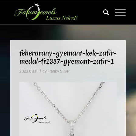
feherarany-gyemant-kek-zafir-
medal-fr1337-gyemant-zafir-1
/
2023.08.11.
by
Franky Silver