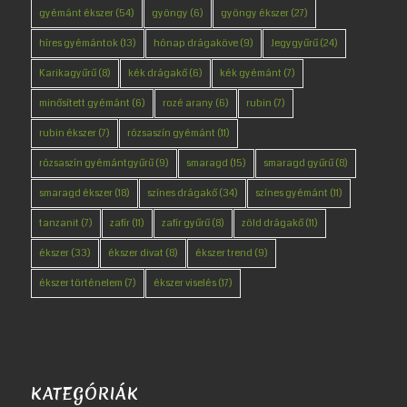
gyémánt ékszer
(54)
gyöngy
(6)
gyöngy ékszer
(27)
híres gyémántok
(13)
hónap drágaköve
(9)
Jegygyűrű
(24)
Karikagyűrű
(8)
kék drágakő
(6)
kék gyémánt
(7)
minősített gyémánt
(6)
rozé arany
(6)
rubin
(7)
rubin ékszer
(7)
rózsaszín gyémánt
(11)
rózsaszín gyémántgyűrű
(9)
smaragd
(15)
smaragd gyűrű
(8)
smaragd ékszer
(18)
színes drágakő
(34)
színes gyémánt
(11)
tanzanit
(7)
zafír
(11)
zafír gyűrű
(8)
zöld drágakő
(11)
ékszer
(33)
ékszer divat
(8)
ékszer trend
(9)
ékszer történelem
(7)
ékszer viselés
(17)
KATEGÓRIÁK