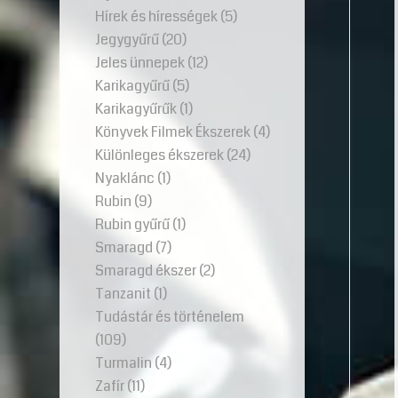
Hírek és hírességek
(5)
Jegygyűrű
(20)
Jeles ünnepek
(12)
Karikagyűrű
(5)
Karikagyűrűk
(1)
Könyvek Filmek Ékszerek
(4)
Különleges ékszerek
(24)
Nyaklánc
(1)
Rubin
(9)
Rubin gyűrű
(1)
Smaragd
(7)
Smaragd ékszer
(2)
Tanzanit
(1)
Tudástár és történelem
(109)
Turmalin
(4)
Zafír
(11)