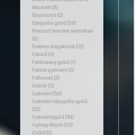
ékszerek
(8)
Ékszerszett
(2)
Eljegyzési gyűrű
(59)
Elveszett kincsek nyomában
(6)
Érdekes drágakövek
(22)
Esküvő
(9)
Fehérarany gyűrű
(7)
Fekete gyémánt
(2)
Fülbevaló
(2)
Gránát
(3)
Gyémánt
(50)
Gyémánt eljegyzési gyűrű
(25)
Gyémántgyűrű
(49)
Gyöngy ékszer
(23)
Gyűrű
(5)