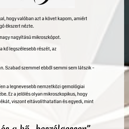
al, hogy valóban azt a követ kapom, amiért
ogó ékszert nézte.
, nagy nagyítású mikroszkópot.
a kő legszélesebb részét, az
lán. Szabad szemmel ebből semmi sem látszik –
ően a legnevesebb nemzetközi gemológiai
be. Ez a jelölés olyan mikroszkopikus, hogy
kát, viszont eltávolíthatatlan és egyedi, mint