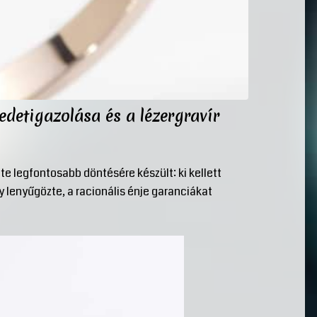
detigazolása és a lézergravír
te legfontosabb döntésére készült: ki kellett
y lenyűgözte, a racionális énje garanciákat