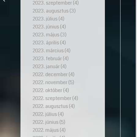
2023. szeptember
(4)
ötletek a karikagyűrű
belsej...
2023. augusztus
(3)
2023. július
(4)
2023. június
(4)
2023. május
(3)
2023. április
(4)
2023. március
(4)
2023. február
(4)
2023. január
(4)
2022. december
(4)
2022. november
(5)
2022. október
(4)
2022. szeptember
(4)
2022. augusztus
(4)
2022. július
(4)
2022. június
(5)
2022. május
(4)