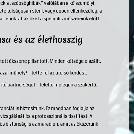
ek a „szépséghibák” valójában a kő személyi
ete túlságosan steril, vagy éppen ellenkezőleg, a
al lebuktatják őket a speciális műszereink előtt.
sa és az élethosszig
tt ékszerre pillantott. Minden kétsége elszállt.
zai műhely? – tette fel az utolsó kérdést.
tó partnerséget – felelte melegen a szakértő.
anciát is biztosítunk. Ez magában foglalja az
izsgálását és a professzionális tisztítást. A
és biztonság is az maradjon, amit az ékszerünk