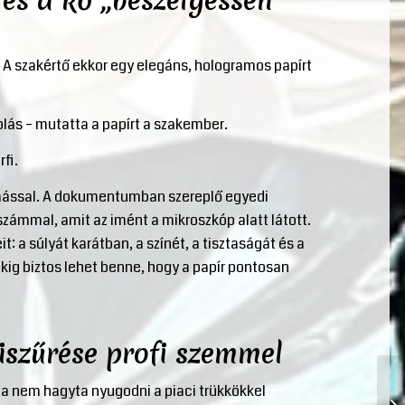
t és a kő „beszélgessen”
 A szakértő ekkor egy elegáns, hologramos papírt
olás – mutatta a papírt a szakember.
fi.
gymással. A dokumentumban szereplő egyedi
zámmal, amit az imént a mikroszkóp alatt látott.
: a súlyát karátban, a színét, a tisztaságát és a
kig biztos lehet benne, hogy a papír pontosan
iszűrése profi szemmel
a nem hagyta nyugodni a piaci trükkökkel