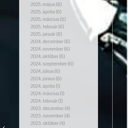
2025. május
(6)
2025. április
(6)
2025. március
(6)
2025. február
(6)
2025. január
(6)
2024. december
(6)
2024. november
(6)
2024. október
(6)
2024. szeptember
(6)
2024. július
(6)
2024. június
(6)
2024. április
(1)
2024. március
(1)
2024. február
(1)
2023. december
(4)
2023. november
(4)
Személyre szabott
2023. október
(4)
üzenetek: Gravírozási