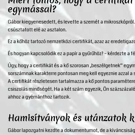
Miért fontos, hogy a certifiká
egymással?
Gábor kiegyenesedett, és levette a szemét a mikroszkópról.
csúsztatott elé az asztalon.
Ez a kőhöz tartozó nemzetközi certifikát, azaz az eredetigaz
És hogyan kapcsolódik ez a papír a gyűrűhöz? – kérdezte a fér
Úgy, hogy a certifikát és a kő szorosan „beszélgetnek” e
sorszámnak karakterre pontosan meg kell egyeznie azzal a s
A certifikát részletesen tartalmazza a kő pontos paramétereit
csiszolás minőségét. Ha a két szám egyezik, Ön százszázalé
ahhoz a gyémánthoz tartozik.
Hamisítványok és utánzatok k
Gábor lapozgatni kezdte a dokumentumot, de a kíváncsiság