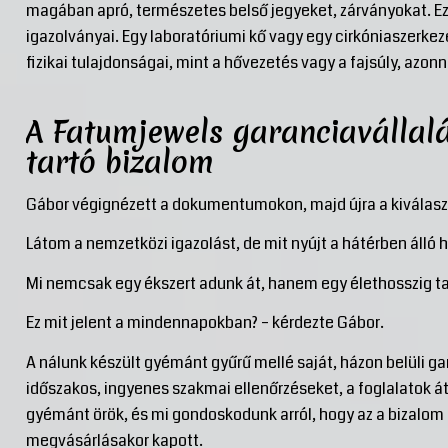
magában apró, természetes belső jegyeket, zárványokat. Ez
igazolványai. Egy laboratóriumi kő vagy egy cirkóniaszerkez
fizikai tulajdonságai, mint a hővezetés vagy a fajsúly, azonn
A Fatumjewels garanciavállalá
tartó bizalom
Gábor végignézett a dokumentumokon, majd újra a kiválaszto
Látom a nemzetközi igazolást, de mit nyújt a hátérben álló ha
Mi nemcsak egy ékszert adunk át, hanem egy élethosszig tar
Ez mit jelent a mindennapokban? – kérdezte Gábor.
A nálunk készült gyémánt gyűrű mellé saját, házon belüli gar
időszakos, ingyenes szakmai ellenőrzéseket, a foglalatok átv
gyémánt örök, és mi gondoskodunk arról, hogy az a bizalom 
megvásárlásakor kapott.