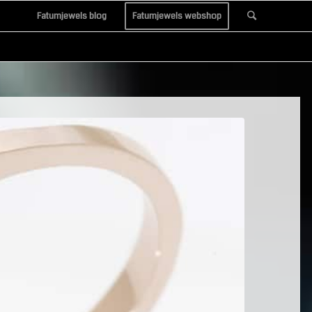
Fatumjewels blog
Fatumjewels webshop