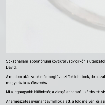
Sokat hallani laboratóriumi kövekről vagy cirkónia utánzatokr
Dávid.
A modern utánzatok már megtévesztőek lehetnek, de a szak
magyarázta az ékszerész.
Mi a legnagyobb különbség a vizsgálat során? – kérdezett vis
A természetes gyémánt évmilliók alatt, a föld mélyén, óriási