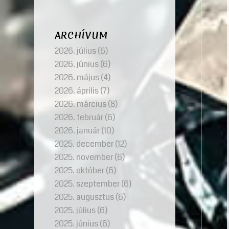
ARCHÍVUM
2026. július
(6)
2026. június
(6)
2026. május
(4)
2026. április
(7)
2026. március
(8)
2026. február
(6)
2026. január
(10)
2025. december
(12)
2025. november
(6)
2025. október
(6)
2025. szeptember
(6)
2025. augusztus
(6)
2025. július
(6)
2025. június
(6)