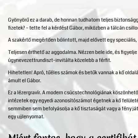
Gyönyörű ez a darab, de honnan tudhatom teljes biztonságg
fizetek? – tette fel a kérdést Gábor, miközben a tálcán csill
A szakértő megértően bólintott, majd elővett egy speciális
Teljesen érthető az aggodalma. Nézzen bele ide, és figyelje 
úgynevezettrundiszt–invitálta közelebb a férfit.
Hihetetlen! Apró, tűéles számok és betűk vannak a kő olda
ámult el Gábor.
Ez a lézergravír. A modern csúcstechnológiának köszönhet
intézetek egy egyedi azonosítószámot égetnek a kő felületé
semmiben sem befolyásolja a kő tisztaságát vagy a fény játé
egy ujjlenyomat.