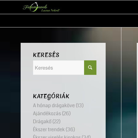
KERESÉS
KATEGÓRIÁK
A hónap drágaköve
(13)
Ajándékozás
(26)
Drágakő
(22)
Ékszer trendek
(36)
Ékszer viselés kisokos
(34)