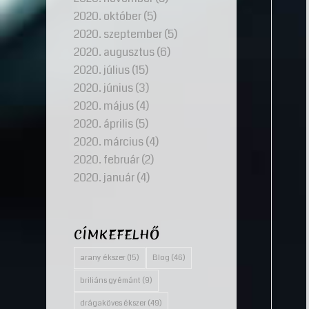
2020. október
(5)
2020. szeptember
(5)
2020. augusztus
(6)
2020. július
(15)
2020. június
(3)
2020. május
(4)
2020. április
(5)
2020. március
(4)
2020. február
(2)
2020. január
(4)
CÍMKEFELHŐ
arany ékszer
(15)
Blog
(46)
briliáns gyémánt
(9)
drágaköves ékszer
(49)