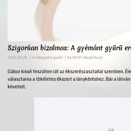
Szigorúan bizalmas: A gyémánt gyűrű ere
/
/
2026.06.26.
in
Eljegyzési gyűrű
by
AITST-BlogFatumJ
Gábor kissé feszülten ült az ékszerészasztallal szemben. Éle
választania a tökéletes ékszert a lánykéréshez. Bár a látván
követelt.