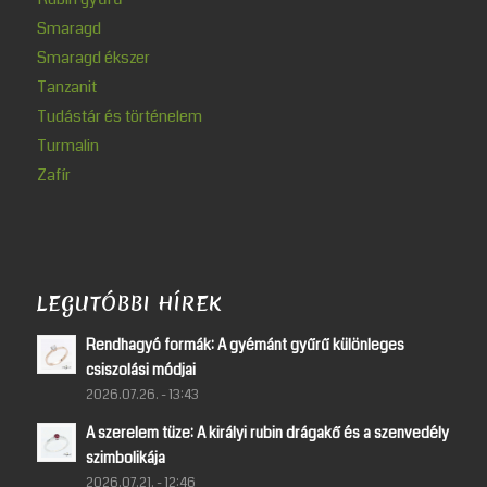
Smaragd
Smaragd ékszer
Tanzanit
Tudástár és történelem
Turmalin
Zafír
LEGUTÓBBI HÍREK
Rendhagyó formák: A gyémánt gyűrű különleges
csiszolási módjai
2026.07.26. - 13:43
A szerelem tüze: A királyi rubin drágakő és a szenvedély
szimbolikája
2026.07.21. - 12:46