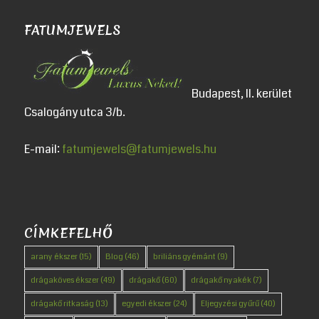
FATUMJEWELS
Budapest, II. kerület
Csalogány utca 3/b.
E-mail:
fatumjewels@fatumjewels.hu
CÍMKEFELHŐ
arany ékszer
(15)
Blog
(46)
briliáns gyémánt
(9)
drágaköves ékszer
(49)
drágakő
(60)
drágakő nyakék
(7)
drágakő ritkaság
(13)
egyedi ékszer
(24)
Eljegyzési gyűrű
(40)