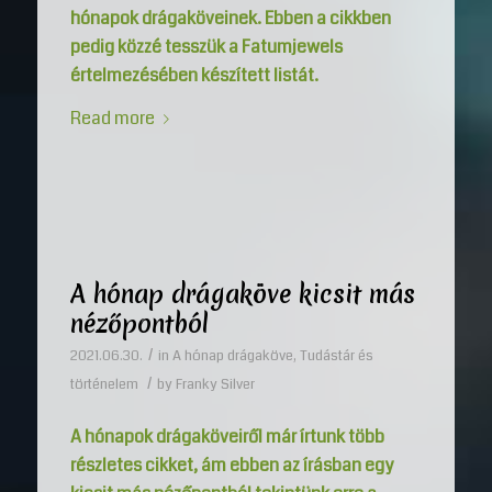
hónapok drágaköveinek. Ebben a cikkben
pedig közzé tesszük a Fatumjewels
értelmezésében készített listát.
Read more
A hónap drágaköve kicsit más
nézőpontból
/
2021.06.30.
in
A hónap drágaköve
,
Tudástár és
/
történelem
by
Franky Silver
A hónapok drágaköveiről már írtunk több
részletes cikket, ám ebben az írásban egy