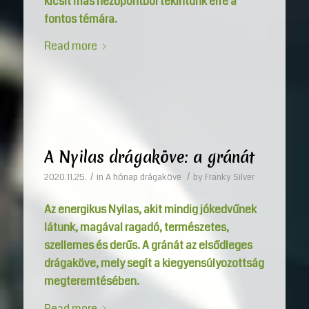
kicsit más nézőpontból tekintünk erre a
fontos témára.
Read more
A Nyilas drágaköve: a gránát
/
/
2020.11.25.
in
A hónap drágaköve
by
Franky Silver
Az energikus Nyilas, akit mindig jókedvűnek
látunk, magával ragadó, természetes,
szellemes és derűs. A gránát az elsődleges
drágaköve, mely segít a kiegyensúlyozottság
megteremtésében.
Read more