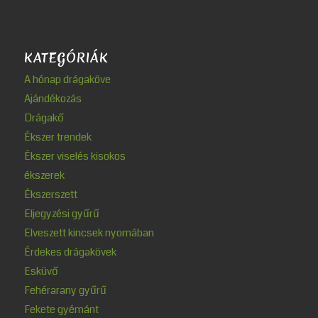
KATEGÓRIÁK
A hónap drágaköve
Ajándékozás
Drágakő
Ékszer trendek
Ékszer viselés kisokos
ékszerek
Ékszerszett
Eljegyzési gyűrű
Elveszett kincsek nyomában
Érdekes drágakövek
Esküvő
Fehérarany gyűrű
Fekete gyémánt