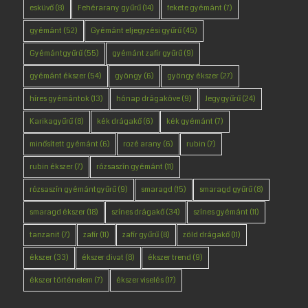
esküvő
(8)
Fehérarany gyűrű
(14)
fekete gyémánt
(7)
gyémánt
(52)
Gyémánt eljegyzési gyűrű
(45)
Gyémántgyűrű
(55)
gyémánt zafír gyűrű
(9)
gyémánt ékszer
(54)
gyöngy
(6)
gyöngy ékszer
(27)
híres gyémántok
(13)
hónap drágaköve
(9)
Jegygyűrű
(24)
Karikagyűrű
(8)
kék drágakő
(6)
kék gyémánt
(7)
minősített gyémánt
(6)
rozé arany
(6)
rubin
(7)
rubin ékszer
(7)
rózsaszín gyémánt
(11)
rózsaszín gyémántgyűrű
(9)
smaragd
(15)
smaragd gyűrű
(8)
smaragd ékszer
(18)
színes drágakő
(34)
színes gyémánt
(11)
tanzanit
(7)
zafír
(11)
zafír gyűrű
(8)
zöld drágakő
(11)
ékszer
(33)
ékszer divat
(8)
ékszer trend
(9)
ékszer történelem
(7)
ékszer viselés
(17)