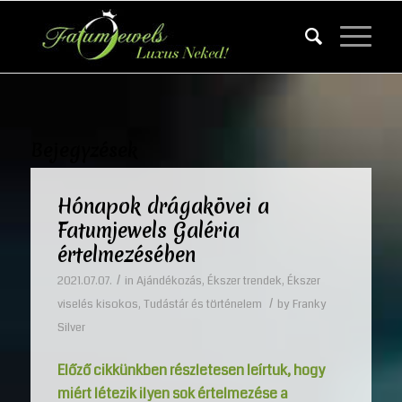
Bejegyzések
Hónapok drágakövei a
Fatumjewels Galéria
értelmezésében
/
2021.07.07.
in
Ajándékozás
,
Ékszer trendek
,
Ékszer
/
viselés kisokos
,
Tudástár és történelem
by
Franky
Silver
Előző cikkünkben részletesen leírtuk, hogy
miért létezik ilyen sok értelmezése a