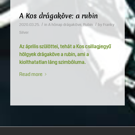
A Kos drágaköve: a rubin
/
/
2020.03.25.
in
A hónap drágaköve
,
Rubin
by
Franky
Silver
Az április szülöttei, tehát a Kos csillagjegyű
hölgyek drágaköve a rubin, ami a
kiolthatatlan láng szimbóluma.
Read more