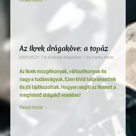
Az Ikrek drágaköve: a topáz
/
/
2020.05.27.
in
A hónap drágaköve
by
Franky Silver
Az Ikrek mozgékonyak, változékonyak és
nagy a tudásvágyuk. Ezen kívül talpraesettek
és jól tájékozottak. Hogyan segíti az Ikreket a
megfelelő drágakő viselése?
Read more