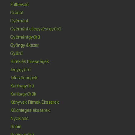
Fülbevaló
Gránát
Gyémánt
Gyémánt eljegyzési gyűrű
Gyémántgyűrű
Gyöngy ékszer
Gyűrű
Hírek és hírességek
Jegygyűrű
Jeles ünnepek
Karikagyűrű
Karikagyűrűk
Könyvek Filmek Ékszerek
Különleges ékszerek
Nyaklánc
Rubin
Rubin gyűrű