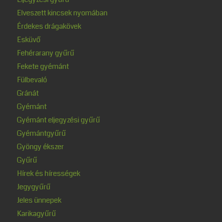
Elveszett kincsek nyomában
Érdekes drágakövek
Esküvő
Fehérarany gyűrű
Fekete gyémánt
Fülbevaló
Gránát
Gyémánt
Gyémánt eljegyzési gyűrű
Gyémántgyűrű
Gyöngy ékszer
Gyűrű
Hírek és hírességek
Jegygyűrű
Jeles ünnepek
Karikagyűrű