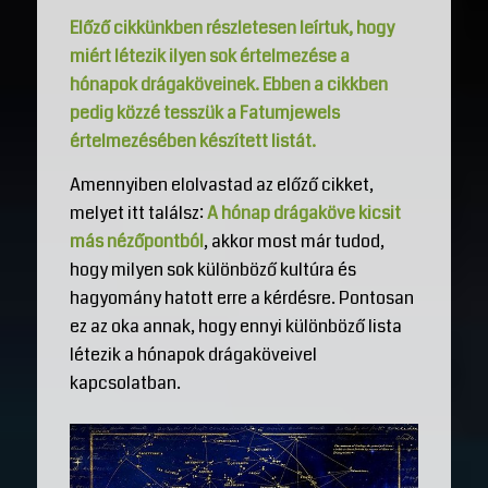
Előző cikkünkben részletesen leírtuk, hogy
miért létezik ilyen sok értelmezése a
hónapok drágaköveinek. Ebben a cikkben
pedig közzé tesszük a Fatumjewels
értelmezésében készített listát.
Amennyiben elolvastad az előző cikket,
melyet itt találsz:
A hónap drágaköve kicsit
más nézőpontból
, akkor most már tudod,
hogy milyen sok különböző kultúra és
hagyomány hatott erre a kérdésre. Pontosan
ez az oka annak, hogy ennyi különböző lista
létezik a hónapok drágaköveivel
kapcsolatban.