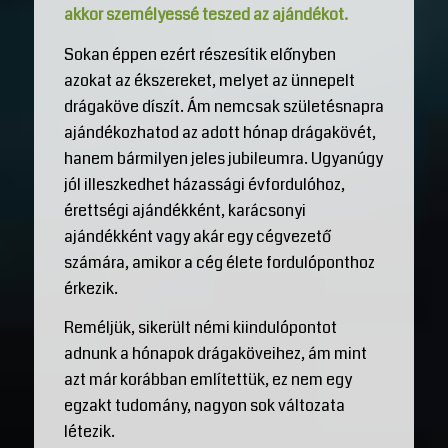
akkor személyessé teszed az ajándékot.
Sokan éppen ezért részesítik előnyben
azokat az ékszereket, melyet az ünnepelt
drágaköve díszít. Ám nemcsak születésnapra
ajándékozhatod az adott hónap drágakövét,
hanem bármilyen jeles jubileumra. Ugyanúgy
jól illeszkedhet házassági évfordulóhoz,
érettségi ajándékként, karácsonyi
ajándékként vagy akár egy cégvezető
számára, amikor a cég élete fordulóponthoz
érkezik.
Reméljük, sikerült némi kiindulópontot
adnunk a hónapok drágaköveihez, ám mint
azt már korábban említettük, ez nem egy
egzakt tudomány, nagyon sok változata
létezik.