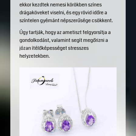
ekkor kezdtek nemesi körökben színes
drágaköveket viselni, és egy rövid időre a
színtelen gyémánt népszerűsége csökkent.
Úgy tartják, hogy az ametiszt felgyorsítja a
gondolkodást, valamint segít megőrizni a
józan ítélőképességet stresszes
helyzetekben.