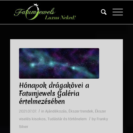
Hónapok drágakövei a
Fatumjewels Galéria
értelmezésében
/
2021.07.07.
in
Ajándékozás
,
Ékszer trendek
,
Ékszer
/
viselés kisokos
,
Tudástár és történelem
by
Franky
Silver