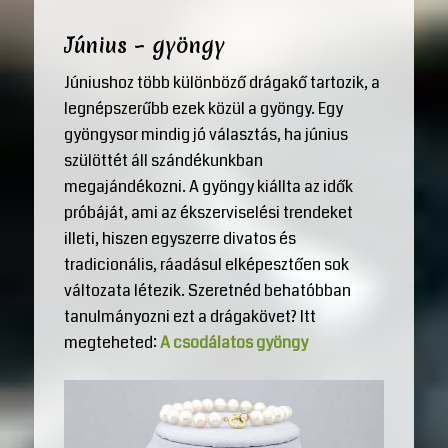
Június – gyöngy
Júniushoz több különböző drágakő tartozik, a
legnépszerűbb ezek közül a gyöngy. Egy
gyöngysor mindig jó választás, ha június
szülöttét áll szándékunkban
megajándékozni. A gyöngy kiállta az idők
próbáját, ami az ékszerviselési trendeket
illeti, hiszen egyszerre divatos és
tradicionális, ráadásul elképesztően sok
változata létezik. Szeretnéd behatóbban
tanulmányozni ezt a drágakövet? Itt
megteheted:
A csodálatos gyöngy