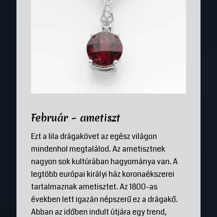
Február – ametiszt
Ezt a lila drágakövet az egész világon
mindenhol megtalálod. Az ametisztnek
nagyon sok kultúrában hagyománya van. A
legtöbb európai királyi ház koronaékszerei
tartalmaznak ametisztet. Az 1800-as
években lett igazán népszerű ez a drágakő.
Abban az időben indult útjára egy trend,