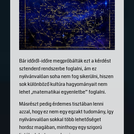
Bár időről-időre megpróbálták ezt a kérdést
sztenderd rendszerbe foglalni, ám ez
nyilvánvalóan soha nem fog sikerülni, hiszen
sok különböző kultúra hagyományait nem
lehet „matematikai egyenletbe” foglalni.
Másrészt pedig érdemes tisztában lenni
azzal, hogy ez nem egy egzakt tudomány, így
nyilvánvalóan sokkal több lehetőséget
hordoz magában, minthogy egy szigorú