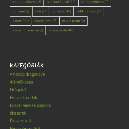
smaragd ékszer
(18)
színes drágakő
(34)
színes gyémánt
(11)
tanzanit
(7)
zafír
(11)
zafír gyűrű
(8)
zöld drágakő
(11)
ékszer
(33)
ékszer divat
(8)
ékszer trend
(9)
ékszer történelem
(7)
ékszer viselés
(17)
KATEGÓRIÁK
A hónap drágaköve
Ajándékozás
Drágakő
Ékszer trendek
Ékszer viselés kisokos
ékszerek
Ékszerszett
Eljegyzési gyűrű