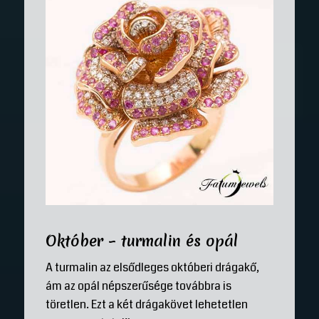
Október – turmalin és opál
A turmalin az elsődleges októberi drágakő,
ám az opál népszerűsége továbbra is
töretlen. Ezt a két drágakövet lehetetlen