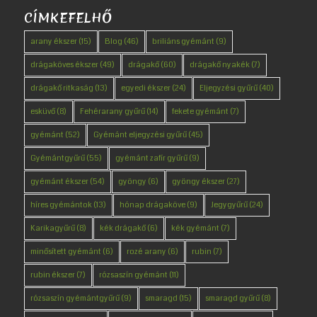
CÍMKEFELHŐ
arany ékszer
(15)
Blog
(46)
briliáns gyémánt
(9)
drágaköves ékszer
(49)
drágakő
(60)
drágakő nyakék
(7)
drágakő ritkaság
(13)
egyedi ékszer
(24)
Eljegyzési gyűrű
(40)
esküvő
(8)
Fehérarany gyűrű
(14)
fekete gyémánt
(7)
gyémánt
(52)
Gyémánt eljegyzési gyűrű
(45)
Gyémántgyűrű
(55)
gyémánt zafír gyűrű
(9)
gyémánt ékszer
(54)
gyöngy
(6)
gyöngy ékszer
(27)
híres gyémántok
(13)
hónap drágaköve
(9)
Jegygyűrű
(24)
Karikagyűrű
(8)
kék drágakő
(6)
kék gyémánt
(7)
minősített gyémánt
(6)
rozé arany
(6)
rubin
(7)
rubin ékszer
(7)
rózsaszín gyémánt
(11)
rózsaszín gyémántgyűrű
(9)
smaragd
(15)
smaragd gyűrű
(8)