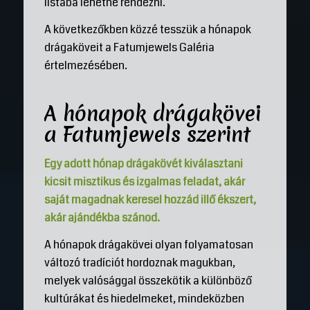
listába lehetne rendezni.
A következőkben közzé tesszük a hónapok
drágaköveit a Fatumjewels Galéria
értelmezésében.
A hónapok drágakövei
a Fatumjewels szerint
Egy adott hónap drágakövét kiválasztani
kicsit misztikus és izgalmas feladat, akár
saját magadnak keresel hozzád illő ékszert,
akár ajándékba szánod.
A hónapok drágakövei olyan folyamatosan
változó tradíciót hordoznak magukban,
melyek valósággal összekötik a különböző
kultúrákat és hiedelmeket, mindeközben