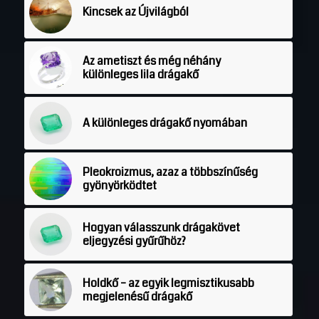
Kincsek az Újvilágból
Az ametiszt és még néhány
különleges lila drágakő
A különleges drágakő nyomában
Pleokroizmus, azaz a többszínűség
gyönyörködtet
Hogyan válasszunk drágakövet
eljegyzési gyűrűhöz?
Holdkő – az egyik legmisztikusabb
megjelenésű drágakő