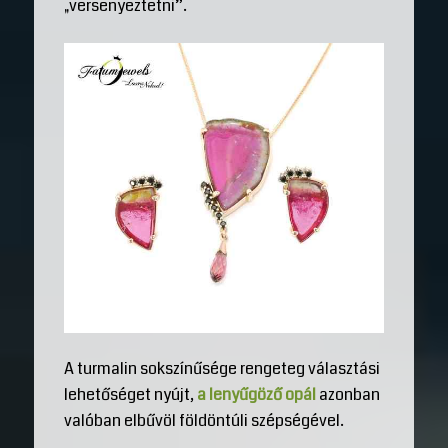
„versenyeztetni”.
A turmalin sokszínűsége rengeteg választási
lehetőséget nyújt,
a lenyűgöző opál
azonban
valóban elbűvöl földöntúli szépségével.