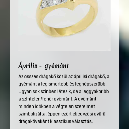
Április – gyémánt
Az összes drágakő közül az áprilisi drágakő, a
gyémánt a legismertebb és legnépszerűbb.
Ugyan sok színben létezik, de a leggyakoribb
a színtelen/fehér gyémánt. A gyémánt
minden időkben a végtelen szerelmet
szimbolizálta, éppen ezért eljegyzési gyűrű
drágaköveként klasszikus választás.