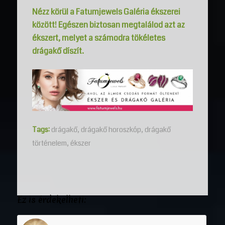
Nézz körül a Fatumjewels Galéria ékszerei
között! Egészen biztosan megtalálod azt az
ékszert, melyet a számodra tökéletes
drágakő díszít.
Tags:
drágakő
,
drágakő horoszkóp
,
drágakő
történelem
,
ékszer
Ez is érdekelheti: