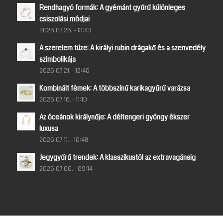
Rendhagyó formák: A gyémánt gyűrű különleges
csiszolási módjai
2026.07.26. - 13:43
A szerelem tüze: A királyi rubin drágakő és a szenvedély
szimbolikája
2026.07.21. - 12:46
Kombinált fémek: A többszínű karikagyűrű varázsa
2026.07.16. - 11:10
Az óceánok királynője: A déltengeri gyöngy ékszer
luxusa
2026.07.11. - 10:48
Jegygyűrű trendek: A klasszikustól az extravagánsig
2026.07.06. - 09:14