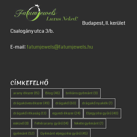
Budapest, II. kerület
Csalogány utca 3/b.
E-mail:
fatumjewels@fatumjewels.hu
CÍMKEFELHŐ
arany ékszer
(15)
Blog
(46)
briliáns gyémánt
(9)
drágaköves ékszer
(49)
drágakő
(60)
drágakő nyakék
(7)
drágakő ritkaság
(13)
egyedi ékszer
(24)
Eljegyzési gyűrű
(40)
esküvő
(8)
Fehérarany gyűrű
(14)
fekete gyémánt
(7)
gyémánt
(52)
Gyémánt eljegyzési gyűrű
(45)