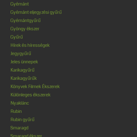
Gyémánt
Gyémánt eljegyzési gyűrű
Gyémántgyűrű
Gyöngy ékszer
Gyűrű
Hírek és hírességek
Jegygyűrű
Jeles ünnepek
Karikagyűrű
Karikagyűrűk
Könyvek Filmek Ékszerek
Különleges ékszerek
Nyaklánc
Rubin
Rubin gyűrű
Smaragd
Smaragd ékszer