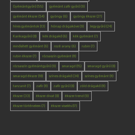
Gyémántgyűrű
(55)
gyémánt zafír gyűrű
(9)
gyémánt ékszer
(54)
gyöngy
(6)
gyöngy ékszer
(27)
híres gyémántok
(13)
hónap drágaköve
(9)
Jegygyűrű
(24)
Karikagyűrű
(8)
kék drágakő
(6)
kék gyémánt
(7)
minősített gyémánt
(6)
rozé arany
(6)
rubin
(7)
rubin ékszer
(7)
rózsaszín gyémánt
(11)
rózsaszín gyémántgyűrű
(9)
smaragd
(15)
smaragd gyűrű
(8)
smaragd ékszer
(18)
színes drágakő
(34)
színes gyémánt
(11)
tanzanit
(7)
zafír
(11)
zafír gyűrű
(8)
zöld drágakő
(11)
ékszer
(33)
ékszer divat
(8)
ékszer trend
(9)
ékszer történelem
(7)
ékszer viselés
(17)