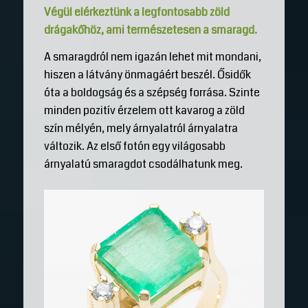
Végül elérkeztünk a legfontosabb zöld
drágakőhöz, ami természetesen a smaragd.
A smaragdról nem igazán lehet mit mondani,
hiszen a látvány önmagáért beszél. Ősidők
óta a boldogság és a szépség forrása. Szinte
minden pozitív érzelem ott kavarog a zöld
szín mélyén, mely árnyalatról árnyalatra
változik. Az első fotón egy világosabb
árnyalatú smaragdot csodálhatunk meg.