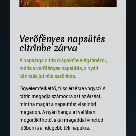
Verőfényes napsütés
citrinbe zárva
A napsárga citrin drágakőre elég ránézni,
máris a verőfényes napsütés, a nyári
kánikula jut róla eszünkbe.
Figyelemfelkeltő, friss érzésre vágysz? A
citrin megadja számodra azt az érzést,
mintha magát a napsütést viselnéd
magadon. A nyári hangulat valóban
megörökíthető, akár magaddal viheted
időben is a ridegebb téli napokra.