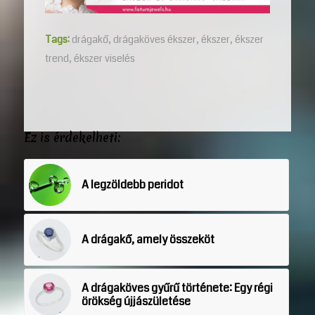
Tags:
drágakő
,
drágaköves ékszer
,
ékszer
,
ékszer
trend
,
ékszer viselés
Ez is érdekelheti:
A legzöldebb peridot
A drágakő, amely összeköt
A drágaköves gyűrű története: Egy régi
örökség újjászületése