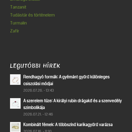
Tanzanit
Tudástár és történelem
Turmalin
Zafír
LEGUTÓBBI HÍREK
Rendhagyó formák: A gyémánt gyűrű különleges
csiszolási módjai
2026.07.26. - 13:43
A szerelem tüze: A királyi rubin drágakő és a szenvedély
szimbolikája
2026.07.21. - 12:46
Kombinált fémek: A többszínű karikagyűrű varázsa
2026.07.16. - 11:10