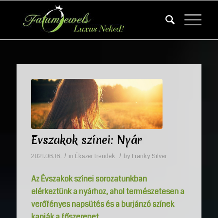
Évszakok színei: Nyár
/
/
2021.06.16.
in
Ékszer trendek
by
Franky Silver
Az Évszakok színei sorozatunkban
elérkeztünk a nyárhoz, ahol természetesen a
verőfényes napsütés és a burjánzó színek
kapják a főszerepet.