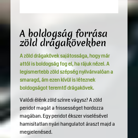
A boldogság forrása
zöld drágakövekben
A zöld drágakövek sajátossága, hogy már
attól is boldogság fog el, ha rájuk nézel. A
legismertebb zöld szépség nyilvánvalóan a
smaragd, ám ezen kívül is léteznek
boldogságot teremtő drágakövek.
Valódi élénk zöld színre vágysz? A zöld
peridot magát a frissességet hordozza
magában. Egy peridot ékszer viselésével
hamisítatlan nyári hangulatot áraszt majd a
megjelenésed.