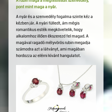
A rubin maga a megtestesült szenvedély,
pont mint maga a nyár.
A nyár és a szenvedély fogalma szinte kéz a
kézben jár. A nyári fülledt, ám mégis
romantikus esték megkövetelik, hogy
alkalomhoz illően ékszerezd fel magad. A
magával ragadó mélyvörös rubin megadja
számodra azt a látványt, ami magában
hordozza az elérni kívánt hangulatot.