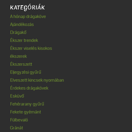
KATEGÓRIÁK
A hónap drágaköve
Ajándékozás
Drágakő
Ékszer trendek
Ékszer viselés kisokos
ékszerek
Ékszerszett
Eljegyzési gyűrű
Elveszett kincsek nyomában
Érdekes drágakövek
Esküvő
Fehérarany gyűrű
Fekete gyémánt
Fülbevaló
Gránát