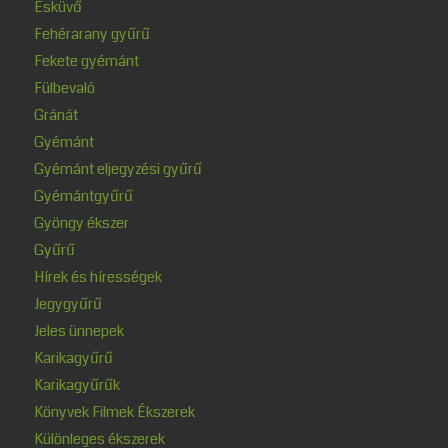
Esküvő
Fehérarany gyűrű
Fekete gyémánt
Fülbevaló
Gránát
Gyémánt
Gyémánt eljegyzési gyűrű
Gyémántgyűrű
Gyöngy ékszer
Gyűrű
Hírek és hírességek
Jegygyűrű
Jeles ünnepek
Karikagyűrű
Karikagyűrűk
Könyvek Filmek Ékszerek
Különleges ékszerek