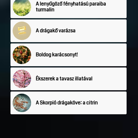
A lenyűgöző fényhatású paraiba
turmalin
A drágakő varázsa
Boldog karácsonyt!
Ékszerek a tavasz illatával
A Skorpió drágaköve: a citrin