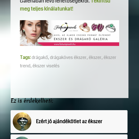
Galériában lévő lehetőségekről.
Tekintsd
meg teljes kínálatunkat!
Tags:
drágakő
,
drágaköves ékszer
,
ékszer
,
ékszer
trend
,
ékszer viselés
Ez is érdekelheti:
Ezért jó ajándékötlet az ékszer