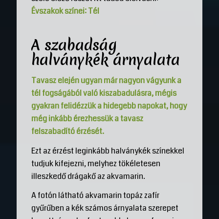
Évszakok színei: Tél
A szabadság
halványkék árnyalata
Tavasz elején ugyan már nagyon vágyunk a
tél fogságából való kiszabadulásra, mégis
gyakran felidézzük a hidegebb napokat, hogy
még inkább érezhessük a tavasz
felszabadító érzését.
Ezt az érzést leginkább halványkék színekkel
tudjuk kifejezni, melyhez tökéletesen
illeszkedő drágakő az akvamarin.
A fotón látható akvamarin topáz zafír
gyűrűben a kék számos árnyalata szerepet