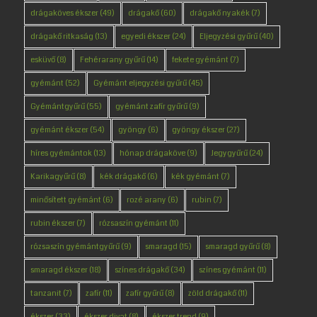
drágaköves ékszer
(49)
drágakő
(60)
drágakő nyakék
(7)
drágakő ritkaság
(13)
egyedi ékszer
(24)
Eljegyzési gyűrű
(40)
esküvő
(8)
Fehérarany gyűrű
(14)
fekete gyémánt
(7)
gyémánt
(52)
Gyémánt eljegyzési gyűrű
(45)
Gyémántgyűrű
(55)
gyémánt zafír gyűrű
(9)
gyémánt ékszer
(54)
gyöngy
(6)
gyöngy ékszer
(27)
híres gyémántok
(13)
hónap drágaköve
(9)
Jegygyűrű
(24)
Karikagyűrű
(8)
kék drágakő
(6)
kék gyémánt
(7)
minősített gyémánt
(6)
rozé arany
(6)
rubin
(7)
rubin ékszer
(7)
rózsaszín gyémánt
(11)
rózsaszín gyémántgyűrű
(9)
smaragd
(15)
smaragd gyűrű
(8)
smaragd ékszer
(18)
színes drágakő
(34)
színes gyémánt
(11)
tanzanit
(7)
zafír
(11)
zafír gyűrű
(8)
zöld drágakő
(11)
ékszer
(33)
ékszer divat
(8)
ékszer trend
(9)