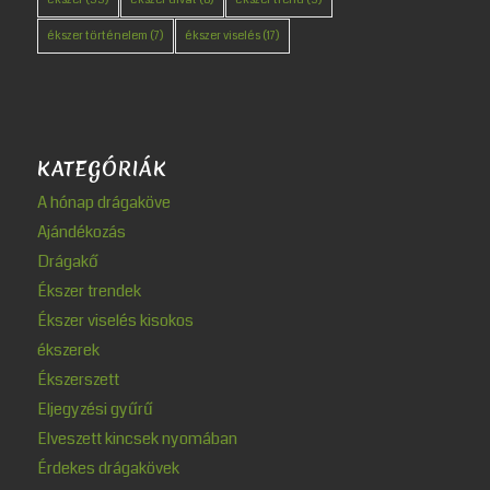
ékszer történelem
(7)
ékszer viselés
(17)
KATEGÓRIÁK
A hónap drágaköve
Ajándékozás
Drágakő
Ékszer trendek
Ékszer viselés kisokos
ékszerek
Ékszerszett
Eljegyzési gyűrű
Elveszett kincsek nyomában
Érdekes drágakövek