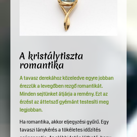
A kristálytiszta
romantika
A tavasz derekához közeledve egyre jobban
érezzük a levegőben rezgő romantikát.
Minden sejtünket átjárja a remény. Ezt az
érzést az áttetsző gyémánt testesíti meg
legjobban.
Ha romantika, akkor eljegyzési gyűrű. Egy
tavaszi lánykérés a tökéletes időzítés