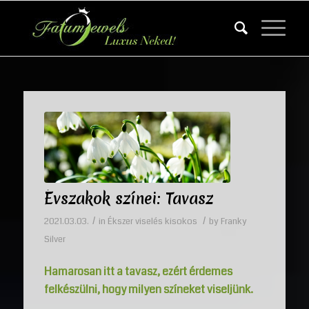
Évszakok színei: Tavasz
/
/
2021.03.03.
in
Ékszer viselés kisokos
by
Franky
Silver
Hamarosan itt a tavasz, ezért érdemes
felkészülni, hogy milyen színeket viseljünk.