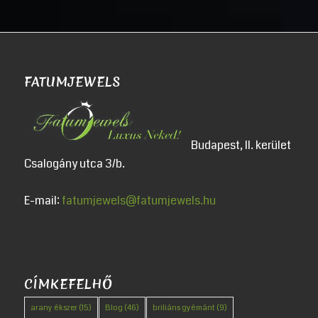
FATUMJEWELS
Budapest, II. kerület
Csalogány utca 3/b.
E-mail:
fatumjewels@fatumjewels.hu
CÍMKEFELHŐ
arany ékszer
(15)
Blog
(46)
briliáns gyémánt
(9)