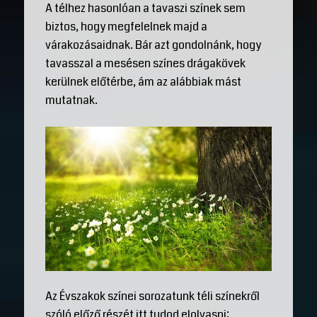
A télhez hasonlóan a tavaszi színek sem
biztos, hogy megfelelnek majd a
várakozásaidnak. Bár azt gondolnánk, hogy
tavasszal a mesésen színes drágakövek
kerülnek előtérbe, ám az alábbiak mást
mutatnak.
Az Évszakok színei sorozatunk téli színekről
szóló előző részét itt tudod elolvasni: