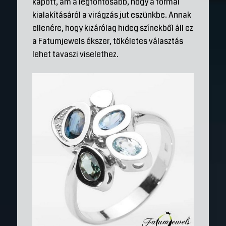
kapott, ám a legfontosabb, hogy a formai
kialakításáról a virágzás jut eszünkbe. Annak
ellenére, hogy kizárólag hideg színekből áll ez
a Fatumjewels ékszer, tökéletes választás
lehet tavaszi viselethez.