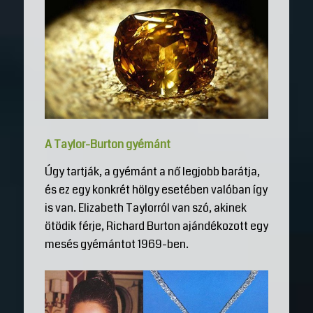
A Taylor-Burton gyémánt
Úgy tartják, a gyémánt a nő legjobb barátja,
és ez egy konkrét hölgy esetében valóban így
is van. Elizabeth Taylorról van szó, akinek
ötödik férje, Richard Burton ajándékozott egy
mesés gyémántot 1969-ben.