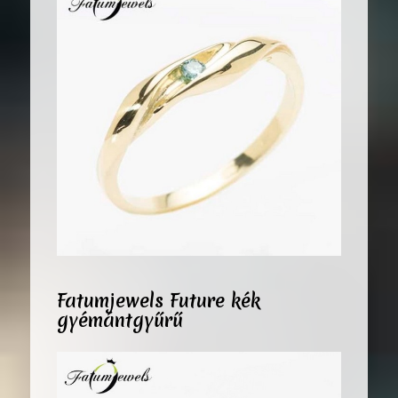
Fatumjewels Future kék
gyémántgyűrű