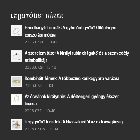
LEGUTÓBBI HÍREK
Rendhagyó formák: A gyémánt gyűrű különleges
csiszolási módjai
2026.07.26. - 13:43
A szerelem tüze: A királyi rubin drágakő és a szenvedély
szimbolikája
2026.07.21. - 12:46
Kombinált fémek: A többszínű karikagyűrű varázsa
2026.07.16. - 11:10
Az óceánok királynője: A déltengeri gyöngy ékszer
luxusa
2026.07.11. - 10:48
Jegygyűrű trendek: A klasszikustól az extravagánsig
2026.07.06. - 09:14