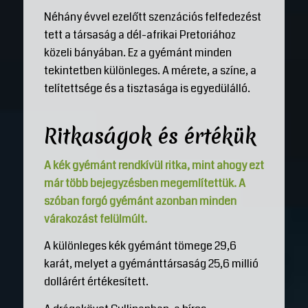
Néhány évvel ezelőtt szenzációs felfedezést
tett a társaság a dél-afrikai Pretoriához
közeli bányában. Ez a gyémánt minden
tekintetben különleges. A mérete, a színe, a
telítettsége és a tisztasága is egyedülálló.
Ritkaságok és értékük
A kék gyémánt rendkívül ritka, mint ahogy ezt
már több bejegyzésben megemlítettük. A
szóban forgó gyémánt azonban minden
várakozást felülmúlt.
A különleges kék gyémánt tömege 29,6
karát, melyet a gyémánttársaság 25,6 millió
dollárért értékesített.