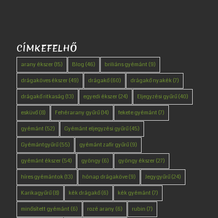
CÍMKEFELHŐ
arany ékszer
(15)
Blog
(46)
briliáns gyémánt
(9)
drágaköves ékszer
(49)
drágakő
(60)
drágakő nyakék
(7)
drágakő ritkaság
(13)
egyedi ékszer
(24)
Eljegyzési gyűrű
(40)
esküvő
(8)
Fehérarany gyűrű
(14)
fekete gyémánt
(7)
gyémánt
(52)
Gyémánt eljegyzési gyűrű
(45)
Gyémántgyűrű
(55)
gyémánt zafír gyűrű
(9)
gyémánt ékszer
(54)
gyöngy
(6)
gyöngy ékszer
(27)
híres gyémántok
(13)
hónap drágaköve
(9)
Jegygyűrű
(24)
Karikagyűrű
(8)
kék drágakő
(6)
kék gyémánt
(7)
minősített gyémánt
(6)
rozé arany
(6)
rubin
(7)