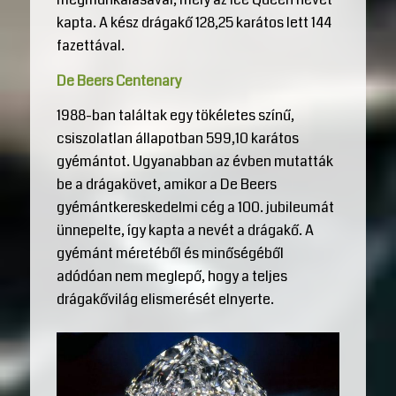
kapta. A kész drágakő 128,25 karátos lett 144
fazettával.
De Beers Centenary
1988-ban találtak egy tökéletes színű,
csiszolatlan állapotban 599,10 karátos
gyémántot. Ugyanabban az évben mutatták
be a drágakövet, amikor a De Beers
gyémántkereskedelmi cég a 100. jubileumát
ünnepelte, így kapta a nevét a drágakő. A
gyémánt méretéből és minőségéből
adódóan nem meglepő, hogy a teljes
drágakővilág elismerését elnyerte.