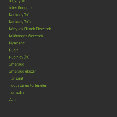
Jegygyűrű
Jeles ünnepek
Karikagyűrű
Karikagyűrűk
Könyvek Filmek Ékszerek
Különleges ékszerek
Nyaklánc
Rubin
Rubin gyűrű
Smaragd
Smaragd ékszer
Tanzanit
Tudástár és történelem
Turmalin
Zafír