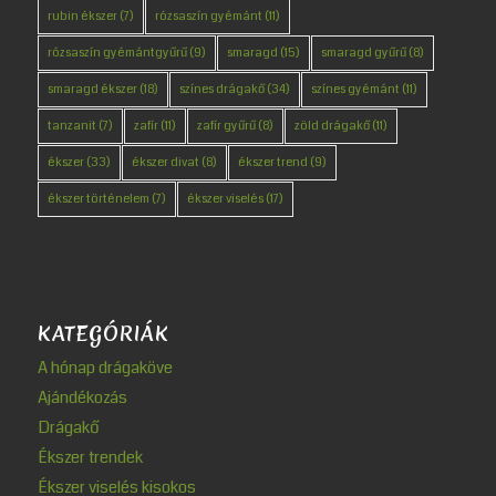
rubin ékszer
(7)
rózsaszín gyémánt
(11)
rózsaszín gyémántgyűrű
(9)
smaragd
(15)
smaragd gyűrű
(8)
smaragd ékszer
(18)
színes drágakő
(34)
színes gyémánt
(11)
tanzanit
(7)
zafír
(11)
zafír gyűrű
(8)
zöld drágakő
(11)
ékszer
(33)
ékszer divat
(8)
ékszer trend
(9)
ékszer történelem
(7)
ékszer viselés
(17)
KATEGÓRIÁK
A hónap drágaköve
Ajándékozás
Drágakő
Ékszer trendek
Ékszer viselés kisokos