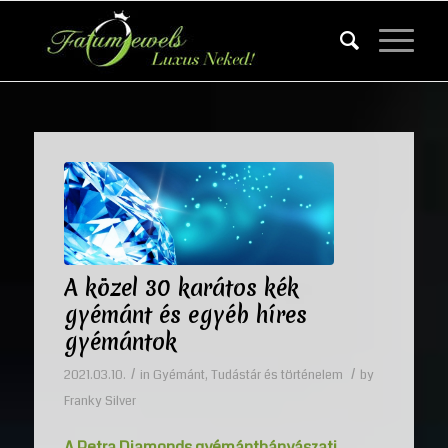
A közel 30 karátos kék
gyémánt és egyéb híres
gyémántok
/
/
2021.03.10.
in
Gyémánt
,
Tudástár és történelem
by
Franky Silver
A Petra Diamonds gyémántbányászati