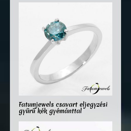
Fatumjewels csavart eljegyzési
gyűrű kék gyémánttal