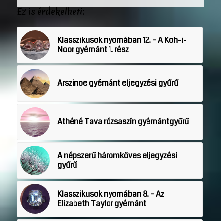
Ez is érdekelheti:
Klasszikusok nyomában 12. – A Koh-i-
Noor gyémánt 1. rész
Arszinoe gyémánt eljegyzési gyűrű
Athéné Tava rózsaszín gyémántgyűrű
A népszerű háromköves eljegyzési
gyűrű
Klasszikusok nyomában 8. – Az
Elizabeth Taylor gyémánt