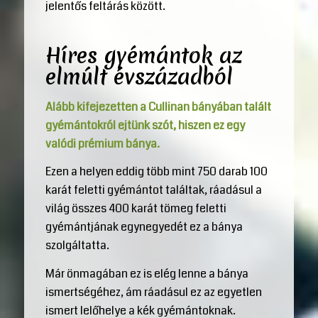
jelentős feltárás között.
Híres gyémántok az
elmúlt évszázadból
Alább kifejezetten a Cullinan bányában talált
gyémántokról ejtünk szót, hiszen ez egy
valódi prémium bánya.
Ezen a helyen eddig több mint 750 darab 100
karát feletti gyémántot találtak, ráadásul a
világ összes 400 karát tömeg feletti
gyémántjának egynegyedét ez a bánya
szolgáltatta.
Már önmagában ez is elég lenne a bánya
ismertségéhez, ám ráadásul ez az egyetlen
ismert lelőhelye a kék gyémántoknak.