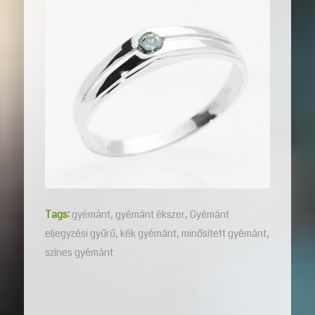
Tags:
gyémánt
,
gyémánt ékszer
,
Gyémánt
eljegyzési gyűrű
,
kék gyémánt
,
minősített gyémánt
,
színes gyémánt