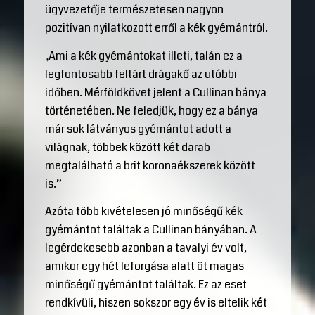
ügyvezetője természetesen nagyon
pozitívan nyilatkozott erről a kék gyémántról.
„Ami a kék gyémántokat illeti, talán ez a
legfontosabb feltárt drágakő az utóbbi
időben. Mérföldkövet jelent a Cullinan bánya
történetében. Ne feledjük, hogy ez a bánya
már sok látványos gyémántot adott a
világnak, többek között két darab
megtalálható a brit koronaékszerek között
is.”
Azóta több kivételesen jó minőségű kék
gyémántot találtak a Cullinan bányában. A
legérdekesebb azonban a tavalyi év volt,
amikor egy hét leforgása alatt öt magas
minőségű gyémántot találtak. Ez az eset
rendkívüli, hiszen sokszor egy év is eltelik két