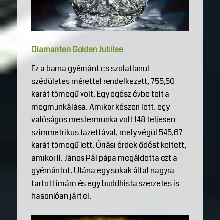
Diamanten Golden Jubilee
Ez a barna gyémánt csiszolatlanul
szédületes mérettel rendelkezett, 755,50
karát tömegű volt. Egy egész évbe telt a
megmunkálása. Amikor készen lett, egy
valóságos mestermunka volt 148 teljesen
szimmetrikus fazettával, mely végül 545,67
karát tömegű lett. Óriási érdeklődést keltett,
amikor II. János Pál pápa megáldotta ezt a
gyémántot. Utána egy sokak által nagyra
tartott imám és egy buddhista szerzetes is
hasonlóan járt el.