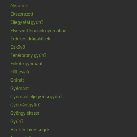
ékszerek
Ékszerszett
Eljegyzési gyűrű
Elveszett kincsek nyomában
Érdekes drágakövek
Esküvő
Fehérarany gyűrű
Fekete gyémánt
Fülbevaló
Gránát
Gyémánt
Gyémánt eljegyzési gyűrű
Gyémántgyűrű
Gyöngy ékszer
Gyűrű
Hírek és hírességek