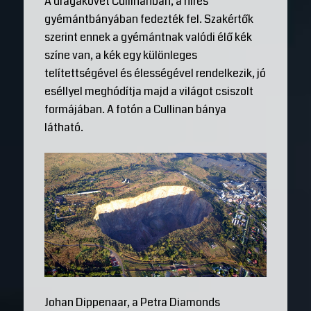
A drágakövet Cullinanban, a híres
gyémántbányában fedezték fel. Szakértők
szerint ennek a gyémántnak valódi élő kék
színe van, a kék egy különleges
telítettségével és élességével rendelkezik, jó
eséllyel meghódítja majd a világot csiszolt
formájában. A fotón a Cullinan bánya
látható.
Johan Dippenaar, a Petra Diamonds