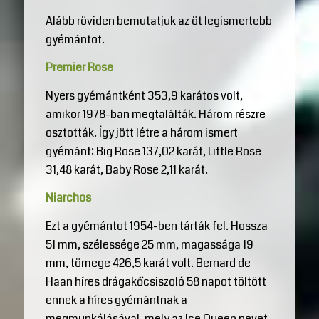
Alább röviden bemutatjuk az öt legismertebb
gyémántot.
Premier Rose
Nyers gyémántként 353,9 karátos volt,
amikor 1978-ban megtalálták. Három részre
osztották. Így jött létre a három ismert
gyémánt: Big Rose 137,02 karát, Little Rose
31,48 karát, Baby Rose 2,11 karát.
Niarchos
Ezt a gyémántot 1954-ben tárták fel. Hossza
51 mm, szélessége 25 mm, magassága 19
mm, tömege 426,5 karát volt. Bernard de
Haan híres drágakőcsiszoló 58 napot töltött
ennek a híres gyémántnak a
megmunkálásával, mely az Ice Queen nevet