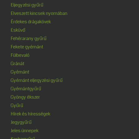
Eljegyzési gyűrű
Elveszett kincsek nyomában
Érdekes drágakövek
Esküvő
Fehérarany gyűrű
Fekete gyémánt
Fülbevaló
Gránát
Gyémánt
Gyémánt eljegyzési gyűrű
Gyémántgyűrű
Gyöngy ékszer
Gyűrű
Hírek és hírességek
Jegygyűrű
Jeles ünnepek
Karikagyűrű