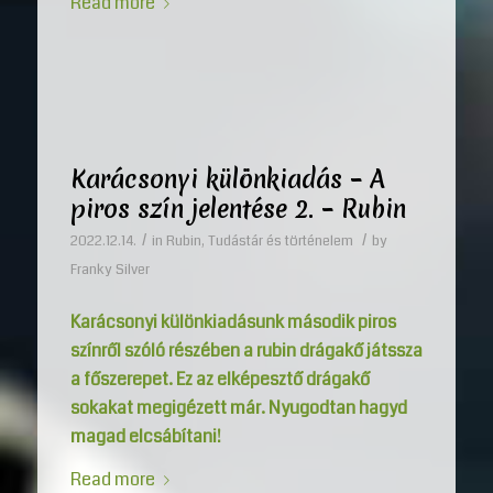
Read more
Karácsonyi különkiadás – A
piros szín jelentése 2. – Rubin
/
/
2022.12.14.
in
Rubin
,
Tudástár és történelem
by
Franky Silver
Karácsonyi különkiadásunk második piros
színről szóló részében a rubin drágakő játssza
a főszerepet. Ez az elképesztő drágakő
sokakat megigézett már. Nyugodtan hagyd
magad elcsábítani!
Read more