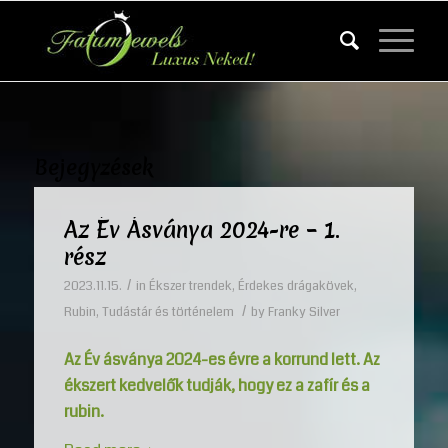
Bejegyzések
Az Év Ásványa 2024-re – 1.
rész
/
2023.11.15.
in
Ékszer trendek
,
Érdekes drágakövek
,
/
Rubin
,
Tudástár és történelem
by
Franky Silver
Az Év ásványa 2024-es évre a korrund lett. Az
ékszert kedvelők tudják, hogy ez a zafír és a
rubin.