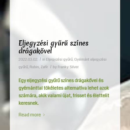
Eljegyzési gyűrű színes
drágakővel
/
2022.03.02.
in
Eljegyzési gyűrű
,
Gyémánt eljegyzési
/
gyűrű
,
Rubin
,
Zafír
by
Franky Silver
Egy eljegyzési gyűrű színes drágakővel és
gyémánttal tökéletes alternatíva lehet azok
számára, akik valami újat, frisset és élettelit
keresnek.
Read more