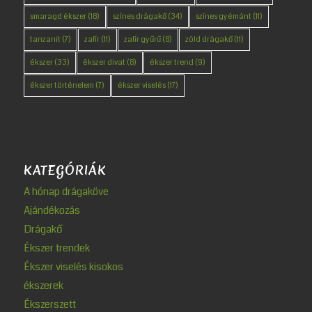
smaragd ékszer
(18)
színes drágakő
(34)
színes gyémánt
(11)
tanzanit
(7)
zafír
(11)
zafír gyűrű
(8)
zöld drágakő
(11)
ékszer
(33)
ékszer divat
(8)
ékszer trend
(9)
ékszer történelem
(7)
ékszer viselés
(17)
KATEGÓRIÁK
A hónap drágaköve
Ajándékozás
Drágakő
Ékszer trendek
Ékszer viselés kisokos
ékszerek
Ékszerszett