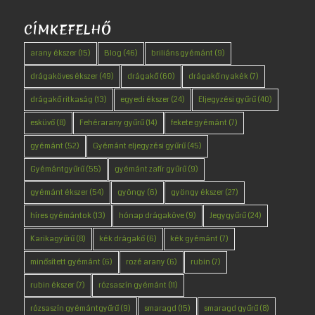
CÍMKEFELHŐ
arany ékszer
(15)
Blog
(46)
briliáns gyémánt
(9)
drágaköves ékszer
(49)
drágakő
(60)
drágakő nyakék
(7)
drágakő ritkaság
(13)
egyedi ékszer
(24)
Eljegyzési gyűrű
(40)
esküvő
(8)
Fehérarany gyűrű
(14)
fekete gyémánt
(7)
gyémánt
(52)
Gyémánt eljegyzési gyűrű
(45)
Gyémántgyűrű
(55)
gyémánt zafír gyűrű
(9)
gyémánt ékszer
(54)
gyöngy
(6)
gyöngy ékszer
(27)
híres gyémántok
(13)
hónap drágaköve
(9)
Jegygyűrű
(24)
Karikagyűrű
(8)
kék drágakő
(6)
kék gyémánt
(7)
minősített gyémánt
(6)
rozé arany
(6)
rubin
(7)
rubin ékszer
(7)
rózsaszín gyémánt
(11)
rózsaszín gyémántgyűrű
(9)
smaragd
(15)
smaragd gyűrű
(8)