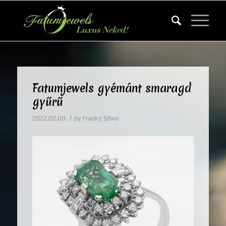
Fatumjewels gyémánt smaragd
gyűrű
/
2022.02.09.
by
Franky Silver