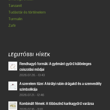
Tanzanit
Tudástár és történelem
Turmalin
Zafír
LEGUTÓBBI HÍREK
Rendhagyó formák: A gyémánt gyűrű különleges
csiszolási módjai
2026.07.26. - 13:43
A szerelem tüze: A királyi rubin drágakő és a szenvedély
szimbolikája
2026.07.21. - 12:46
Kombinált fémek: A többszínű karikagyűrű varázsa
2026.07.16. - 11:10