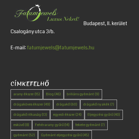
Budapest, II. kerület
Csalogány utca 3/b.
E-mail:
fatumjewels@fatumjewels.hu
CÍMKEFELHŐ
arany ékszer
(15)
Blog
(46)
briliáns gyémánt
(9)
drágaköves ékszer
(49)
drágakő
(60)
drágakő nyakék
(7)
drágakő ritkaság
(13)
egyedi ékszer
(24)
Eljegyzési gyűrű
(40)
esküvő
(8)
Fehérarany gyűrű
(14)
fekete gyémánt
(7)
gyémánt
(52)
Gyémánt eljegyzési gyűrű
(45)