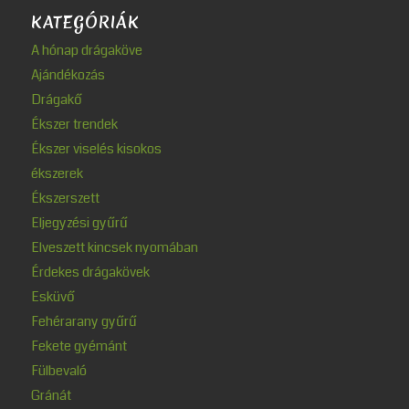
KATEGÓRIÁK
A hónap drágaköve
Ajándékozás
Drágakő
Ékszer trendek
Ékszer viselés kisokos
ékszerek
Ékszerszett
Eljegyzési gyűrű
Elveszett kincsek nyomában
Érdekes drágakövek
Esküvő
Fehérarany gyűrű
Fekete gyémánt
Fülbevaló
Gránát