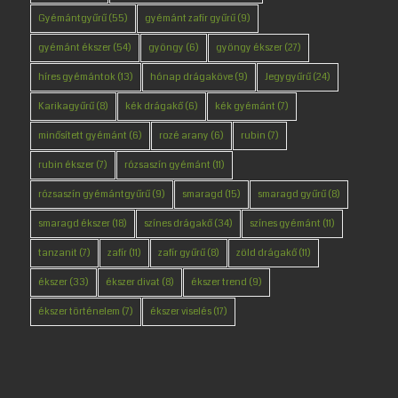
Gyémántgyűrű
(55)
gyémánt zafír gyűrű
(9)
gyémánt ékszer
(54)
gyöngy
(6)
gyöngy ékszer
(27)
híres gyémántok
(13)
hónap drágaköve
(9)
Jegygyűrű
(24)
Karikagyűrű
(8)
kék drágakő
(6)
kék gyémánt
(7)
minősített gyémánt
(6)
rozé arany
(6)
rubin
(7)
rubin ékszer
(7)
rózsaszín gyémánt
(11)
rózsaszín gyémántgyűrű
(9)
smaragd
(15)
smaragd gyűrű
(8)
smaragd ékszer
(18)
színes drágakő
(34)
színes gyémánt
(11)
tanzanit
(7)
zafír
(11)
zafír gyűrű
(8)
zöld drágakő
(11)
ékszer
(33)
ékszer divat
(8)
ékszer trend
(9)
ékszer történelem
(7)
ékszer viselés
(17)