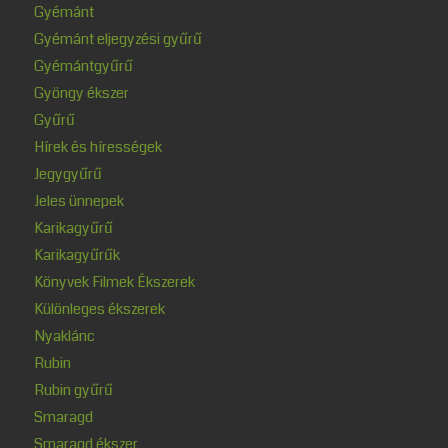
Gyémánt
Gyémánt eljegyzési gyűrű
Gyémántgyűrű
Gyöngy ékszer
Gyűrű
Hírek és hírességek
Jegygyűrű
Jeles ünnepek
Karikagyűrű
Karikagyűrűk
Könyvek Filmek Ékszerek
Különleges ékszerek
Nyaklánc
Rubin
Rubin gyűrű
Smaragd
Smaragd ékszer