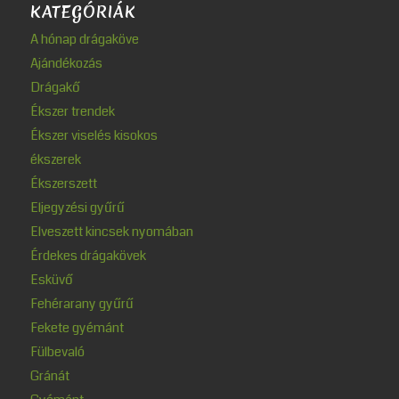
KATEGÓRIÁK
A hónap drágaköve
Ajándékozás
Drágakő
Ékszer trendek
Ékszer viselés kisokos
ékszerek
Ékszerszett
Eljegyzési gyűrű
Elveszett kincsek nyomában
Érdekes drágakövek
Esküvő
Fehérarany gyűrű
Fekete gyémánt
Fülbevaló
Gránát