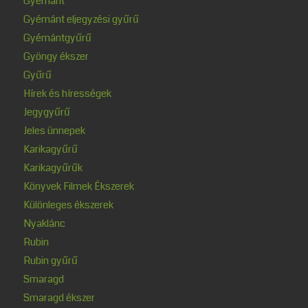
Gyémánt
Gyémánt eljegyzési gyűrű
Gyémántgyűrű
Gyöngy ékszer
Gyűrű
Hírek és hírességek
Jegygyűrű
Jeles ünnepek
Karikagyűrű
Karikagyűrűk
Könyvek Filmek Ékszerek
Különleges ékszerek
Nyaklánc
Rubin
Rubin gyűrű
Smaragd
Smaragd ékszer