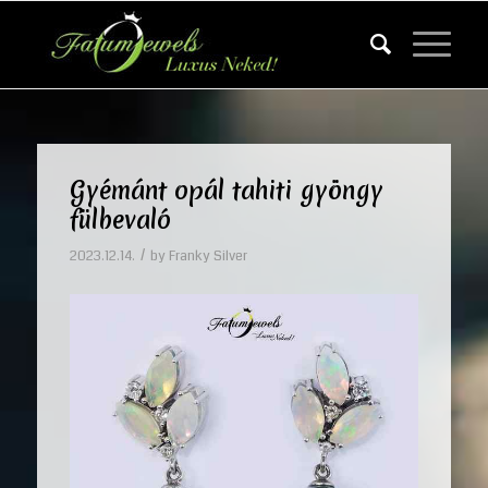
Gyémánt opál tahiti gyöngy
fülbevaló
/
2023.12.14.
by
Franky Silver