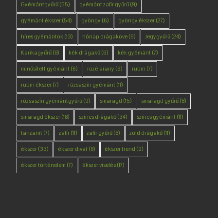
Gyémántgyűrű
(55)
gyémánt zafír gyűrű
(9)
gyémánt ékszer
(54)
gyöngy
(6)
gyöngy ékszer
(27)
híres gyémántok
(13)
hónap drágaköve
(9)
Jegygyűrű
(24)
Karikagyűrű
(8)
kék drágakő
(6)
kék gyémánt
(7)
minősített gyémánt
(6)
rozé arany
(6)
rubin
(7)
rubin ékszer
(7)
rózsaszín gyémánt
(11)
rózsaszín gyémántgyűrű
(9)
smaragd
(15)
smaragd gyűrű
(8)
smaragd ékszer
(18)
színes drágakő
(34)
színes gyémánt
(11)
tanzanit
(7)
zafír
(11)
zafír gyűrű
(8)
zöld drágakő
(11)
ékszer
(33)
ékszer divat
(8)
ékszer trend
(9)
ékszer történelem
(7)
ékszer viselés
(17)