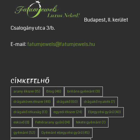
Budapest, II. kerület
Csalogány utca 3/b.
E-mail:
fatumjewels@fatumjewels.hu
CÍMKEFELHŐ
arany ékszer
(15)
Blog
(46)
briliáns gyémánt
(9)
drágaköves ékszer
(49)
drágakő
(60)
drágakő nyakék
(7)
drágakő ritkaság
(13)
egyedi ékszer
(24)
Eljegyzési gyűrű
(40)
esküvő
(8)
Fehérarany gyűrű
(14)
fekete gyémánt
(7)
gyémánt
(52)
Gyémánt eljegyzési gyűrű
(45)