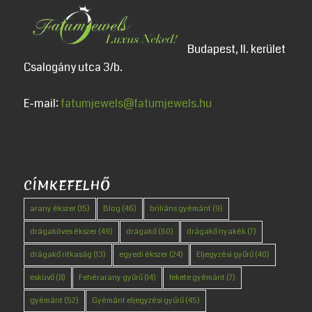
Budapest, II. kerület
Csalogány utca 3/b.
E-mail:
fatumjewels@fatumjewels.hu
CÍMKEFELHŐ
arany ékszer
(15)
Blog
(46)
briliáns gyémánt
(9)
drágaköves ékszer
(49)
drágakő
(60)
drágakő nyakék
(7)
drágakő ritkaság
(13)
egyedi ékszer
(24)
Eljegyzési gyűrű
(40)
esküvő
(8)
Fehérarany gyűrű
(14)
fekete gyémánt
(7)
gyémánt
(52)
Gyémánt eljegyzési gyűrű
(45)