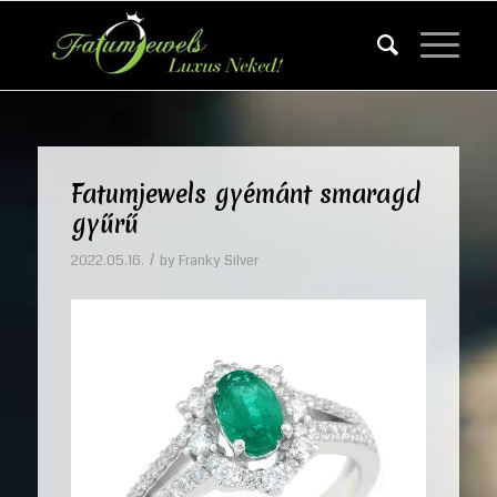
Fatumjewels gyémánt smaragd
gyűrű
/
2022.05.16.
by
Franky Silver