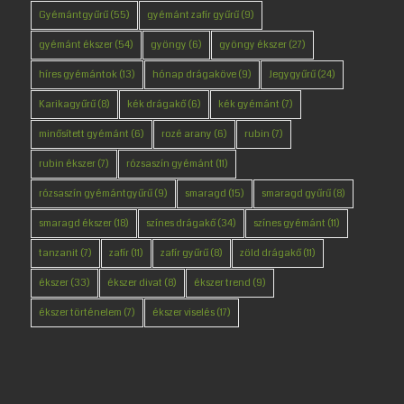
Gyémántgyűrű
(55)
gyémánt zafír gyűrű
(9)
gyémánt ékszer
(54)
gyöngy
(6)
gyöngy ékszer
(27)
híres gyémántok
(13)
hónap drágaköve
(9)
Jegygyűrű
(24)
Karikagyűrű
(8)
kék drágakő
(6)
kék gyémánt
(7)
minősített gyémánt
(6)
rozé arany
(6)
rubin
(7)
rubin ékszer
(7)
rózsaszín gyémánt
(11)
rózsaszín gyémántgyűrű
(9)
smaragd
(15)
smaragd gyűrű
(8)
smaragd ékszer
(18)
színes drágakő
(34)
színes gyémánt
(11)
tanzanit
(7)
zafír
(11)
zafír gyűrű
(8)
zöld drágakő
(11)
ékszer
(33)
ékszer divat
(8)
ékszer trend
(9)
ékszer történelem
(7)
ékszer viselés
(17)