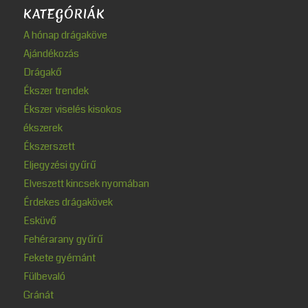
KATEGÓRIÁK
A hónap drágaköve
Ajándékozás
Drágakő
Ékszer trendek
Ékszer viselés kisokos
ékszerek
Ékszerszett
Eljegyzési gyűrű
Elveszett kincsek nyomában
Érdekes drágakövek
Esküvő
Fehérarany gyűrű
Fekete gyémánt
Fülbevaló
Gránát