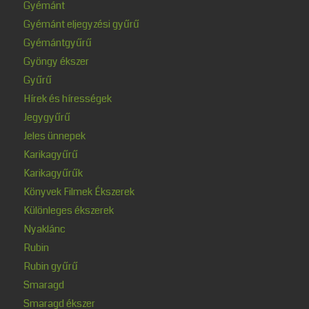
Gyémánt
Gyémánt eljegyzési gyűrű
Gyémántgyűrű
Gyöngy ékszer
Gyűrű
Hírek és hírességek
Jegygyűrű
Jeles ünnepek
Karikagyűrű
Karikagyűrűk
Könyvek Filmek Ékszerek
Különleges ékszerek
Nyaklánc
Rubin
Rubin gyűrű
Smaragd
Smaragd ékszer