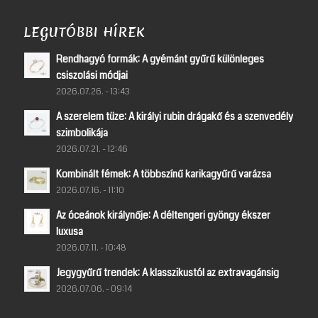
LEGUTÓBBI HÍREK
Rendhagyó formák: A gyémánt gyűrű különleges
csiszolási módjai
2026.07.26. - 13:43
A szerelem tüze: A királyi rubin drágakő és a szenvedély
szimbolikája
2026.07.21. - 12:46
Kombinált fémek: A többszínű karikagyűrű varázsa
2026.07.16. - 11:10
Az óceánok királynője: A déltengeri gyöngy ékszer
luxusa
2026.07.11. - 10:48
Jegygyűrű trendek: A klasszikustól az extravagánsig
2026.07.06. - 09:14