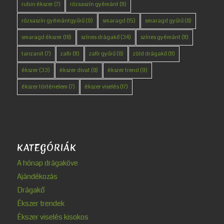
rubin ékszer
(7)
rózsaszín gyémánt
(11)
rózsaszín gyémántgyűrű
(9)
smaragd
(15)
smaragd gyűrű
(8)
smaragd ékszer
(18)
színes drágakő
(34)
színes gyémánt
(11)
tanzanit
(7)
zafír
(11)
zafír gyűrű
(8)
zöld drágakő
(11)
ékszer
(33)
ékszer divat
(8)
ékszer trend
(9)
ékszer történelem
(7)
ékszer viselés
(17)
KATEGÓRIÁK
A hónap drágaköve
Ajándékozás
Drágakő
Ékszer trendek
Ékszer viselés kisokos