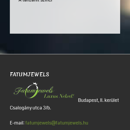
FATUMJEWELS
Budapest, II. kerület
Csalogány utca 3/b.
E-mail:
fatumjewels@fatumjewels.hu