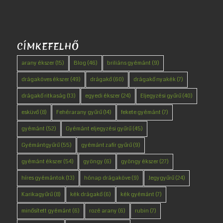
CÍMKEFELHŐ
arany ékszer
(15)
Blog
(46)
briliáns gyémánt
(9)
drágaköves ékszer
(49)
drágakő
(60)
drágakő nyakék
(7)
drágakő ritkaság
(13)
egyedi ékszer
(24)
Eljegyzési gyűrű
(40)
esküvő
(8)
Fehérarany gyűrű
(14)
fekete gyémánt
(7)
gyémánt
(52)
Gyémánt eljegyzési gyűrű
(45)
Gyémántgyűrű
(55)
gyémánt zafír gyűrű
(9)
gyémánt ékszer
(54)
gyöngy
(6)
gyöngy ékszer
(27)
híres gyémántok
(13)
hónap drágaköve
(9)
Jegygyűrű
(24)
Karikagyűrű
(8)
kék drágakő
(6)
kék gyémánt
(7)
minősített gyémánt
(6)
rozé arany
(6)
rubin
(7)