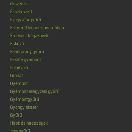
ékszerek
Ékszerszett
Eljegyzési gyűrű
Elveszett kincsek nyomában
Érdekes drágakövek
Esküvő
Fehérarany gyűrű
Fekete gyémánt
Fülbevaló
Gránát
Gyémánt
Gyémánt eljegyzési gyűrű
Gyémántgyűrű
Gyöngy ékszer
Gyűrű
Hírek és hírességek
Jegygyűrű