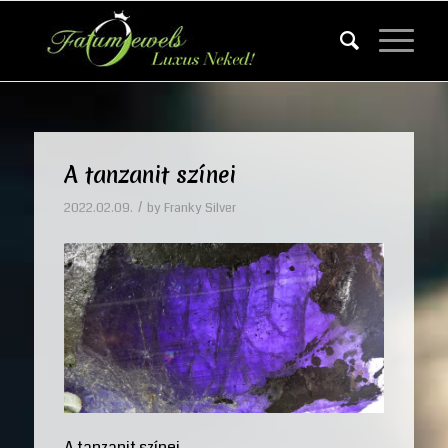
A tanzanit színei
/
2022.02.09.
by
Franky Silver
A tanzanit színei