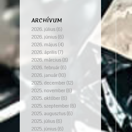
ARCHÍVUM
2026. július
(6)
2026. június
(6)
2026. május
(4)
2026. április
(7)
2026. március
(8)
2026. február
(6)
2026. január
(10)
2025. december
(12)
2025. november
(6)
2025. október
(6)
2025. szeptember
(6)
2025. augusztus
(6)
2025. július
(6)
2025. június
(6)