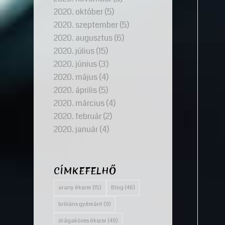
2020. október
(5)
2020. szeptember
(5)
2020. augusztus
(6)
2020. július
(15)
2020. június
(3)
2020. május
(4)
2020. április
(5)
2020. március
(4)
2020. február
(2)
2020. január
(4)
CÍMKEFELHŐ
arany ékszer
(15)
Blog
(46)
briliáns gyémánt
(9)
drágaköves ékszer
(49)