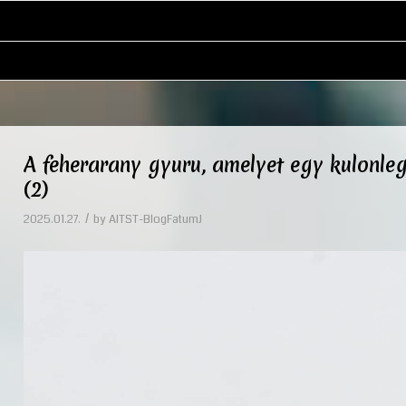
A feherarany gyuru, amelyet egy kulonleg
(2)
/
2025.01.27.
by
AITST-BlogFatumJ