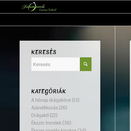
KERESÉS
KATEGÓRIÁK
A hónap drágaköve
(13)
Ajándékozás
(26)
Drágakő
(22)
Ékszer trendek
(36)
Ékszer viselés kisokos
(34)