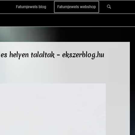
Fatumjewels blog
Fatumjewels webshop
es helyen talaltak – ekszerblog.hu