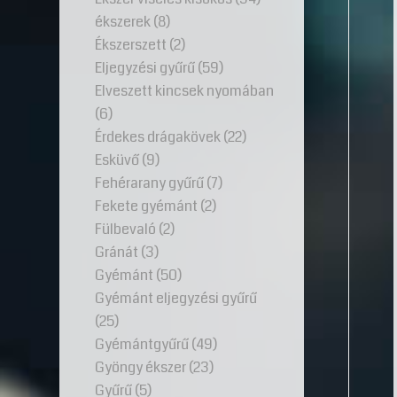
ékszerek
(8)
Ékszerszett
(2)
Eljegyzési gyűrű
(59)
Elveszett kincsek nyomában
(6)
Érdekes drágakövek
(22)
Esküvő
(9)
Fehérarany gyűrű
(7)
Fekete gyémánt
(2)
Fülbevaló
(2)
Gránát
(3)
Gyémánt
(50)
Gyémánt eljegyzési gyűrű
(25)
Gyémántgyűrű
(49)
Gyöngy ékszer
(23)
Gyűrű
(5)