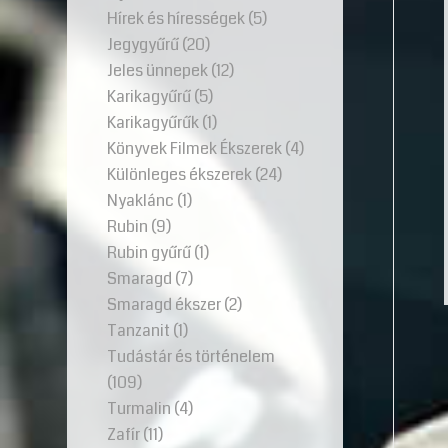
Hírek és hírességek
(5)
Jegygyűrű
(20)
Jeles ünnepek
(12)
Karikagyűrű
(5)
Karikagyűrűk
(1)
Könyvek Filmek Ékszerek
(4)
Különleges ékszerek
(24)
Nyaklánc
(1)
Rubin
(9)
Rubin gyűrű
(1)
Smaragd
(7)
Smaragd ékszer
(2)
Tanzanit
(1)
Tudástár és történelem
(109)
Turmalin
(4)
Zafír
(11)