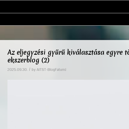
Az eljegyzési gyűrű kiválasztása egyre 
ekszerblog (2)
/
2025.09.30.
by
AITST-BlogFatumJ