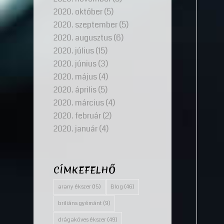
2020. október
(5)
2020. szeptember
(5)
2020. augusztus
(6)
2020. július
(15)
2020. június
(3)
2020. május
(4)
2020. április
(5)
2020. március
(4)
2020. február
(2)
2020. január
(4)
CÍMKEFELHŐ
arany ékszer
(15)
Blog
(46)
briliáns gyémánt
(9)
drágaköves ékszer
(49)