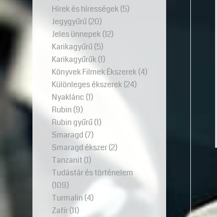
Hírek és hírességek
(5)
Jegygyűrű
(20)
Jeles ünnepek
(12)
Karikagyűrű
(5)
Karikagyűrűk
(1)
Könyvek Filmek Ékszerek
(4)
Különleges ékszerek
(24)
Nyaklánc
(1)
Rubin
(9)
Rubin gyűrű
(1)
Smaragd
(7)
Smaragd ékszer
(2)
Tanzanit
(1)
Tudástár és történelem
(109)
Turmalin
(4)
Zafír
(11)