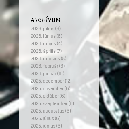
ARCHÍVUM
2026. július
(6)
2026. június
(6)
2026. május
(4)
2026. április
(7)
2026. március
(8)
2026. február
(6)
2026. január
(10)
2025. december
(12)
2025. november
(6)
2025. október
(6)
2025. szeptember
(6)
2025. augusztus
(6)
2025. július
(6)
2025. június
(6)