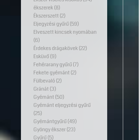
ékszerek
(8)
Ékszerszett
(2)
Eljegyzési gyűrű
(59)
Elveszett kincsek nyomában
(6)
Érdekes drágakövek
(22)
Esküvő
(9)
Fehérarany gyűrű
(7)
Fekete gyémánt
(2)
Fülbevaló
(2)
Gránát
(3)
Gyémánt
(50)
Gyémánt eljegyzési gyűrű
(25)
Gyémántgyűrű
(49)
Gyöngy ékszer
(23)
Gyűrű
(5)