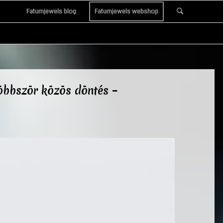
Fatumjewels blog
Fatumjewels webshop
többször közös döntés –