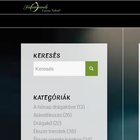
KERESÉS
KATEGÓRIÁK
A hónap drágaköve
(13)
Ajándékozás
(26)
Drágakő
(22)
Ékszer trendek
(36)
Ékszer viselés kisokos
(34)