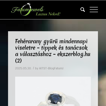
Fehérarany gyűrű mindennapi
viseletre – tippek és tanácsok
a választáshoz – ekszerblog.hu
(2)
/
2025.05.30.
by
AITST-BlogFatumJ