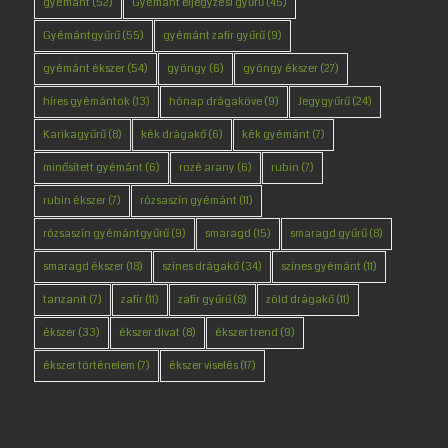
gyémánt
(52)
Gyémánt eljegyzési gyűrű
(45)
Gyémántgyűrű
(55)
gyémánt zafír gyűrű
(9)
gyémánt ékszer
(54)
gyöngy
(6)
gyöngy ékszer
(27)
híres gyémántok
(13)
hónap drágaköve
(9)
Jegygyűrű
(24)
Karikagyűrű
(8)
kék drágakő
(6)
kék gyémánt
(7)
minősített gyémánt
(6)
rozé arany
(6)
rubin
(7)
rubin ékszer
(7)
rózsaszín gyémánt
(11)
rózsaszín gyémántgyűrű
(9)
smaragd
(15)
smaragd gyűrű
(8)
smaragd ékszer
(18)
színes drágakő
(34)
színes gyémánt
(11)
tanzanit
(7)
zafír
(11)
zafír gyűrű
(8)
zöld drágakő
(11)
ékszer
(33)
ékszer divat
(8)
ékszer trend
(9)
ékszer történelem
(7)
ékszer viselés
(17)