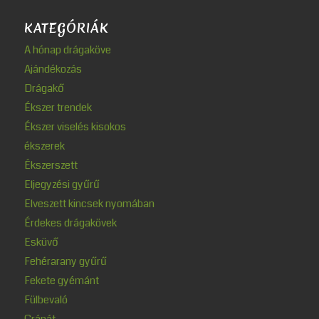
KATEGÓRIÁK
A hónap drágaköve
Ajándékozás
Drágakő
Ékszer trendek
Ékszer viselés kisokos
ékszerek
Ékszerszett
Eljegyzési gyűrű
Elveszett kincsek nyomában
Érdekes drágakövek
Esküvő
Fehérarany gyűrű
Fekete gyémánt
Fülbevaló
Gránát