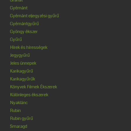
Gyémánt
Gyémánt eljegyzési gyűrű
Gyémántgyűrű
Gyöngy ékszer
Gyűrű
Hírek és hírességek
Jegygyűrű
Jeles ünnepek
Karikagyűrű
Karikagyűrűk
Könyvek Filmek Ékszerek
Különleges ékszerek
Nyaklánc
Rubin
Rubin gyűrű
Smaragd