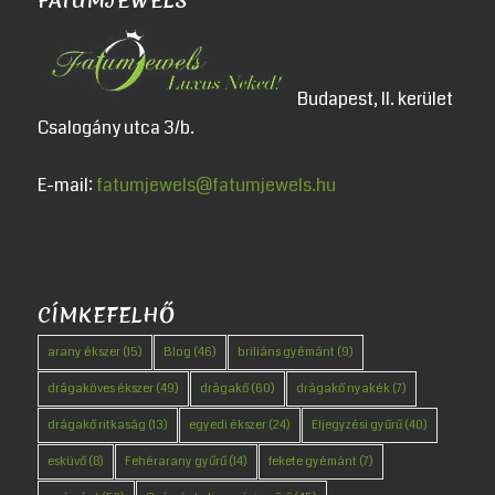
FATUMJEWELS
Budapest, II. kerület
Csalogány utca 3/b.
E-mail:
fatumjewels@fatumjewels.hu
CÍMKEFELHŐ
arany ékszer
(15)
Blog
(46)
briliáns gyémánt
(9)
drágaköves ékszer
(49)
drágakő
(60)
drágakő nyakék
(7)
drágakő ritkaság
(13)
egyedi ékszer
(24)
Eljegyzési gyűrű
(40)
esküvő
(8)
Fehérarany gyűrű
(14)
fekete gyémánt
(7)