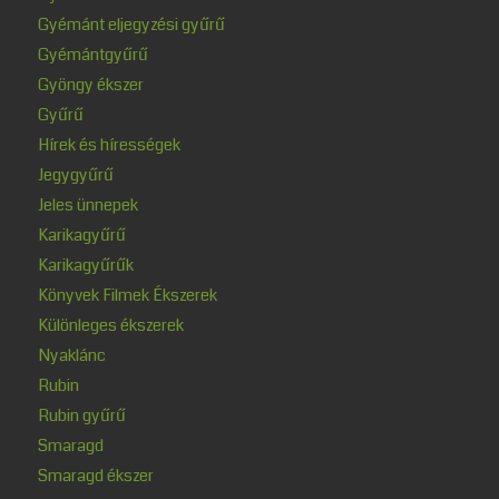
Gyémánt eljegyzési gyűrű
Gyémántgyűrű
Gyöngy ékszer
Gyűrű
Hírek és hírességek
Jegygyűrű
Jeles ünnepek
Karikagyűrű
Karikagyűrűk
Könyvek Filmek Ékszerek
Különleges ékszerek
Nyaklánc
Rubin
Rubin gyűrű
Smaragd
Smaragd ékszer