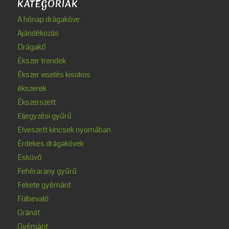
KATEGÓRIÁK
A hónap drágaköve
Ajándékozás
Drágakő
Ékszer trendek
Ékszer viselés kisokos
ékszerek
Ékszerszett
Eljegyzési gyűrű
Elveszett kincsek nyomában
Érdekes drágakövek
Esküvő
Fehérarany gyűrű
Fekete gyémánt
Fülbevaló
Gránát
Gyémánt