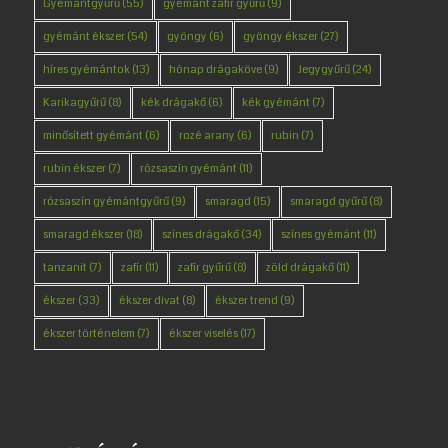
Gyémántgyűrű
(55)
gyémánt zafír gyűrű
(9)
gyémánt ékszer
(54)
gyöngy
(6)
gyöngy ékszer
(27)
híres gyémántok
(13)
hónap drágaköve
(9)
Jegygyűrű
(24)
Karikagyűrű
(8)
kék drágakő
(6)
kék gyémánt
(7)
minősített gyémánt
(6)
rozé arany
(6)
rubin
(7)
rubin ékszer
(7)
rózsaszín gyémánt
(11)
rózsaszín gyémántgyűrű
(9)
smaragd
(15)
smaragd gyűrű
(8)
smaragd ékszer
(18)
színes drágakő
(34)
színes gyémánt
(11)
tanzanit
(7)
zafír
(11)
zafír gyűrű
(8)
zöld drágakő
(11)
ékszer
(33)
ékszer divat
(8)
ékszer trend
(9)
ékszer történelem
(7)
ékszer viselés
(17)