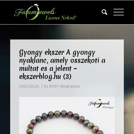
Gyongy ekszer A gyongy
nyaklanc, amely osszekoti a
multat es a jelent –
ekszerblog.hu (3)
/
2025.03.28.
by
AITST-BlogFatumJ