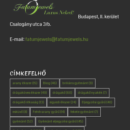
Budapest, II. kerület
Csalogány utca 3/b.
E-mail:
fatumjewels@fatumjewels.hu
CÍMKEFELHŐ
arany ékszer
(15)
Blog
(46)
briliáns gyémánt
(9)
drágaköves ékszer
(49)
drágakő
(60)
drágakő nyakék
(7)
drágakő ritkaság
(13)
egyedi ékszer
(24)
Eljegyzési gyűrű
(40)
esküvő
(8)
Fehérarany gyűrű
(14)
fekete gyémánt
(7)
gyémánt
(52)
Gyémánt eljegyzési gyűrű
(45)