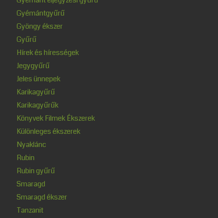
Gyémántgyűrű
Gyöngy ékszer
Gyűrű
Hírek és hírességek
Jegygyűrű
Jeles ünnepek
Karikagyűrű
Karikagyűrűk
Könyvek Filmek Ékszerek
Különleges ékszerek
Nyaklánc
Rubin
Rubin gyűrű
Smaragd
Smaragd ékszer
Tanzanit