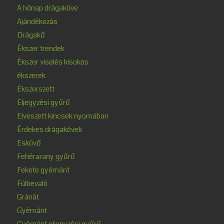
A hónap drágaköve
Ajándékozás
Drágakő
Ékszer trendek
Ékszer viselés kisokos
ékszerek
Ékszerszett
Eljegyzési gyűrű
Elveszett kincsek nyomában
Érdekes drágakövek
Esküvő
Fehérarany gyűrű
Fekete gyémánt
Fülbevaló
Gránát
Gyémánt
Gyémánt eljegyzési gyűrű