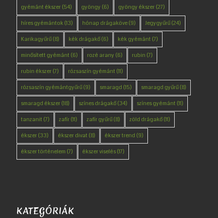
gyémánt ékszer
(54)
gyöngy
(6)
gyöngy ékszer
(27)
híres gyémántok
(13)
hónap drágaköve
(9)
Jegygyűrű
(24)
Karikagyűrű
(8)
kék drágakő
(6)
kék gyémánt
(7)
minősített gyémánt
(6)
rozé arany
(6)
rubin
(7)
rubin ékszer
(7)
rózsaszín gyémánt
(11)
rózsaszín gyémántgyűrű
(9)
smaragd
(15)
smaragd gyűrű
(8)
smaragd ékszer
(18)
színes drágakő
(34)
színes gyémánt
(11)
tanzanit
(7)
zafír
(11)
zafír gyűrű
(8)
zöld drágakő
(11)
ékszer
(33)
ékszer divat
(8)
ékszer trend
(9)
ékszer történelem
(7)
ékszer viselés
(17)
KATEGÓRIÁK