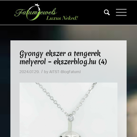
Gyongy ekszer a tengerek
melyerol – ekszerblog.hu (4)
/
2024.07.29.
by
AITST-BlogFatumJ