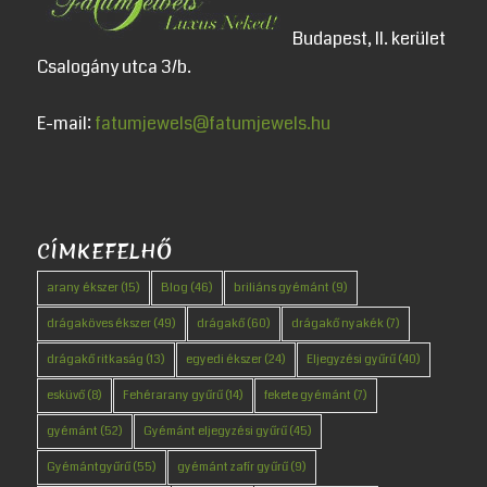
Budapest, II. kerület
Csalogány utca 3/b.
E-mail:
fatumjewels@fatumjewels.hu
CÍMKEFELHŐ
arany ékszer
(15)
Blog
(46)
briliáns gyémánt
(9)
drágaköves ékszer
(49)
drágakő
(60)
drágakő nyakék
(7)
drágakő ritkaság
(13)
egyedi ékszer
(24)
Eljegyzési gyűrű
(40)
esküvő
(8)
Fehérarany gyűrű
(14)
fekete gyémánt
(7)
gyémánt
(52)
Gyémánt eljegyzési gyűrű
(45)
Gyémántgyűrű
(55)
gyémánt zafír gyűrű
(9)