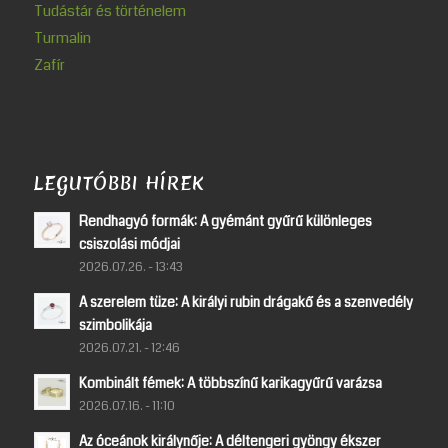
Tudástár és történelem
Turmalin
Zafír
LEGUTÓBBI HÍREK
Rendhagyó formák: A gyémánt gyűrű különleges
csiszolási módjai
2026.07.26. - 13:43
A szerelem tüze: A királyi rubin drágakő és a szenvedély
szimbolikája
2026.07.21. - 12:46
Kombinált fémek: A többszínű karikagyűrű varázsa
2026.07.16. - 11:10
Az óceánok királynője: A déltengeri gyöngy ékszer