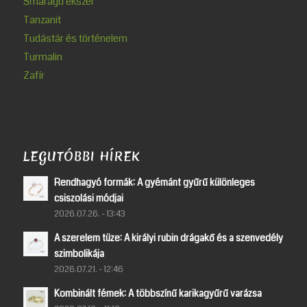
Smaragd ékszer
Tanzanit
Tudástár és történelem
Turmalin
Zafír
LEGUTÓBBI HÍREK
Rendhagyó formák: A gyémánt gyűrű különleges
csiszolási módjai
2026.07.26. - 13:43
A szerelem tüze: A királyi rubin drágakő és a szenvedély
szimbolikája
2026.07.21. - 12:46
Kombinált fémek: A többszínű karikagyűrű varázsa