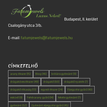
Budapest, II. kerület
Csalogány utca 3/b.
E-mail:
fatumjewels@fatumjewels.hu
CÍMKEFELHŐ
arany ékszer
(15)
Blog
(46)
briliáns gyémánt
(9)
drágaköves ékszer
(49)
drágakő
(60)
drágakő nyakék
(7)
drágakő ritkaság
(13)
egyedi ékszer
(24)
Eljegyzési gyűrű
(40)
esküvő
(8)
Fehérarany gyűrű
(14)
fekete gyémánt
(7)
gyémánt
(52)
Gyémánt eljegyzési gyűrű
(45)