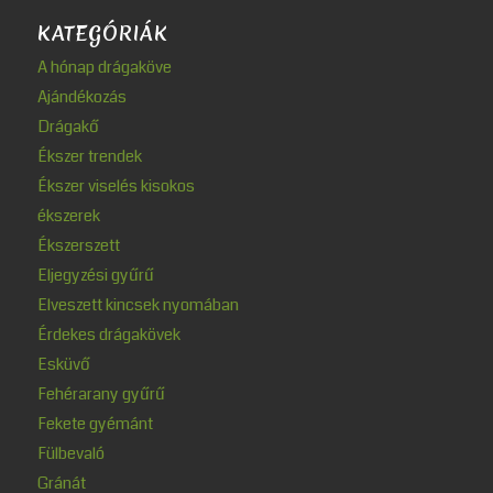
KATEGÓRIÁK
A hónap drágaköve
Ajándékozás
Drágakő
Ékszer trendek
Ékszer viselés kisokos
ékszerek
Ékszerszett
Eljegyzési gyűrű
Elveszett kincsek nyomában
Érdekes drágakövek
Esküvő
Fehérarany gyűrű
Fekete gyémánt
Fülbevaló
Gránát