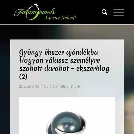
Gyöngy ékszer ajándékba
Hogyan válassz személyre
szabott darabot – ekszerblog
(2)
/
2025.08.04.
by
AITST-BlogFatumJ