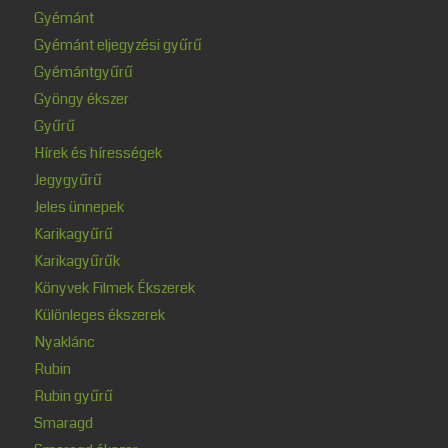
Gyémánt
Gyémánt eljegyzési gyűrű
Gyémántgyűrű
Gyöngy ékszer
Gyűrű
Hírek és hírességek
Jegygyűrű
Jeles ünnepek
Karikagyűrű
Karikagyűrűk
Könyvek Filmek Ékszerek
Különleges ékszerek
Nyaklánc
Rubin
Rubin gyűrű
Smaragd