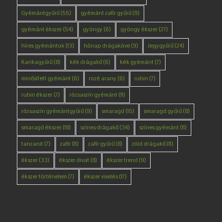
Gyémántgyűrű
(55)
gyémánt zafír gyűrű
(9)
gyémánt ékszer
(54)
gyöngy
(6)
gyöngy ékszer
(27)
híres gyémántok
(13)
hónap drágaköve
(9)
Jegygyűrű
(24)
Karikagyűrű
(8)
kék drágakő
(6)
kék gyémánt
(7)
minősített gyémánt
(6)
rozé arany
(6)
rubin
(7)
rubin ékszer
(7)
rózsaszín gyémánt
(11)
rózsaszín gyémántgyűrű
(9)
smaragd
(15)
smaragd gyűrű
(8)
smaragd ékszer
(18)
színes drágakő
(34)
színes gyémánt
(11)
tanzanit
(7)
zafír
(11)
zafír gyűrű
(8)
zöld drágakő
(11)
ékszer
(33)
ékszer divat
(8)
ékszer trend
(9)
ékszer történelem
(7)
ékszer viselés
(17)