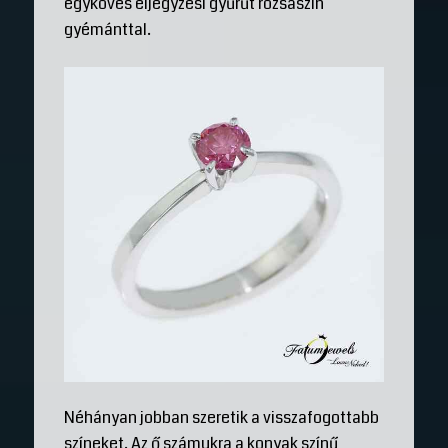
egyköves eljegyzési gyűrűt rózsaszín
gyémánttal.
Néhányan jobban szeretik a visszafogottabb
színeket. Az ő számukra a konyak színű