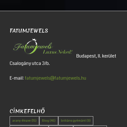
FATUMJEWELS
Budapest, II. kerület
Csalogány utca 3/b.
E-mail:
fatumjewels@fatumjewels.hu
CÍMKEFELHŐ
arany ékszer
(15)
Blog
(46)
briliáns gyémánt
(9)