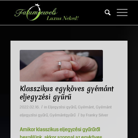
Klasszikus egyköves gyémánt
eljegyzési gyűrű
/
2022.02.16.
in
Eljegyzési gyűrű
,
Gyémánt
,
Gyémánt
/
eljegyzési gyűrű
,
Gyémántgyűrű
by
Franky Silver
Amikor klasszikus eljegyzési gyűrűről
beszélünk, akkor azonnal az egyköves