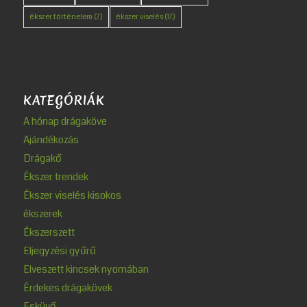
ékszer történelem
(7)
ékszer viselés
(17)
KATEGÓRIÁK
A hónap drágaköve
Ajándékozás
Drágakő
Ékszer trendek
Ékszer viselés kisokos
ékszerek
Ékszerszett
Eljegyzési gyűrű
Elveszett kincsek nyomában
Érdekes drágakövek
Esküvő