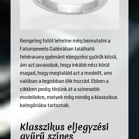
Rengeteg fotót lehetne még bemutatni a
Fatumjewels Galériában található
fehérarany gyémánt eljegyzési gyűrűk közül,
ám azt javasoljuk, hogy inkább nézz körül
magad, hogy megtaláld azt a modellt, ami
valóban a legjobban illik hozzád. Ebben a
cikkben pedig térjünk át a színesebb
modellekre, melyek még mindig a klasszikus
kategóriába tartoznak.
Klasszikus eljegyzési
gyűrű színes