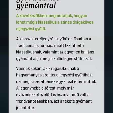
gyémánttal
A következőkben megmutatjuk, hogyan
lehet mégis klasszikus a színes drágaköves
eljegyzési gyűrű.
A klasszikus eljegyzési gyűrű elsősorban a
tradicionális formája miatt tekinthető
klasszikusnak, valamint az egyetlen briliáns
gyémánt adja meg a különleges státuszát.
Vannak sokan, akik ragaszkodnak a
hagyományos szoliter eljegyzési gyűrűhöz,
de mégis szeretnének egy kicsit eltérni attól.
A legenyhébb eltérést, mely már
évtizedekkel ezelőtt is észrevehető volt a
trendváltozásokban, azt a fekete gyémánt
jelentette.