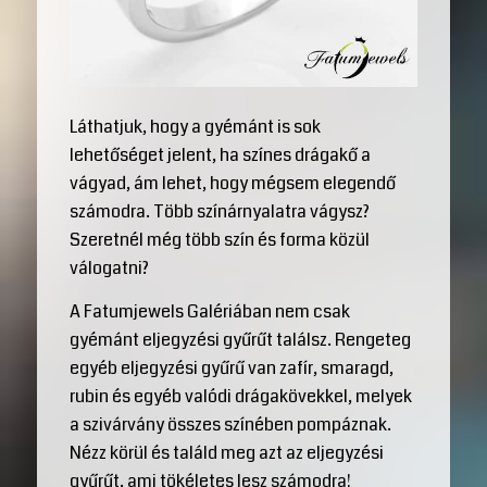
Láthatjuk, hogy a gyémánt is sok
lehetőséget jelent, ha színes drágakő a
vágyad, ám lehet, hogy mégsem elegendő
számodra. Több színárnyalatra vágysz?
Szeretnél még több szín és forma közül
válogatni?
A Fatumjewels Galériában nem csak
gyémánt eljegyzési gyűrűt találsz. Rengeteg
egyéb eljegyzési gyűrű van zafír, smaragd,
rubin és egyéb valódi drágakövekkel, melyek
a szivárvány összes színében pompáznak.
Nézz körül és találd meg azt az eljegyzési
gyűrűt, ami tökéletes lesz számodra!