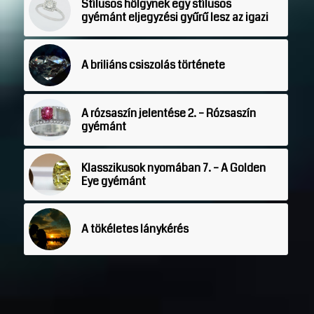
Stílusos hölgynek egy stílusos
gyémánt eljegyzési gyűrű lesz az igazi
A briliáns csiszolás története
A rózsaszín jelentése 2. – Rózsaszín
gyémánt
Klasszikusok nyomában 7. – A Golden
Eye gyémánt
A tökéletes lánykérés