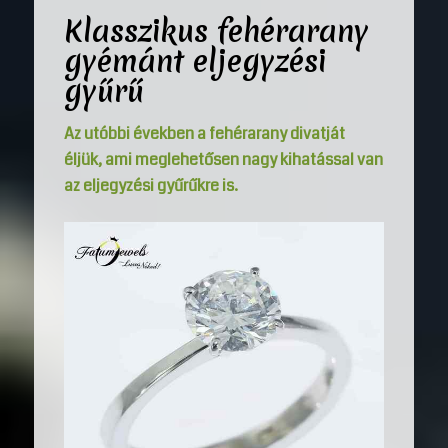
Klasszikus fehérarany
gyémánt eljegyzési
gyűrű
Az utóbbi években a fehérarany divatját
éljük, ami meglehetősen nagy kihatással van
az eljegyzési gyűrűkre is.