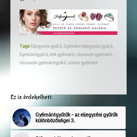
Tags:
Eljegyzési gyűrű
,
Gyémánt eljegyzési gyűrű
,
Gyémántgyűrű
,
kék gyémánt
,
rózsaszín gyémánt
,
rózsaszín gyémántgyűrű
,
színes gyémánt
Ez is érdekelheti:
Gyémántgyűrűk – az eljegyzési gyűrűk
különbözőségei 3.