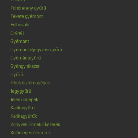
Fehérarany gyűrű
Fekete gyémánt
Fülbevaló
Gránát
Gyémánt
Gyémánt eljegyzési gyűrű
Gyémántgyűrű
Gyöngy ékszer
Gyűrű
Hírek és hírességek
Jegygyűrű
Jeles ünnepek
Karikagyűrű
Karikagyűrűk
Könyvek Filmek Ékszerek
Különleges ékszerek