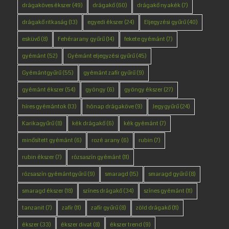
drágaköves ékszer
(49)
drágakő
(60)
drágakő nyakék
(7)
drágakő ritkaság
(13)
egyedi ékszer
(24)
Eljegyzési gyűrű
(40)
esküvő
(8)
Fehérarany gyűrű
(14)
fekete gyémánt
(7)
gyémánt
(52)
Gyémánt eljegyzési gyűrű
(45)
Gyémántgyűrű
(55)
gyémánt zafír gyűrű
(9)
gyémánt ékszer
(54)
gyöngy
(6)
gyöngy ékszer
(27)
híres gyémántok
(13)
hónap drágaköve
(9)
Jegygyűrű
(24)
Karikagyűrű
(8)
kék drágakő
(6)
kék gyémánt
(7)
minősített gyémánt
(6)
rozé arany
(6)
rubin
(7)
rubin ékszer
(7)
rózsaszín gyémánt
(11)
rózsaszín gyémántgyűrű
(9)
smaragd
(15)
smaragd gyűrű
(8)
smaragd ékszer
(18)
színes drágakő
(34)
színes gyémánt
(11)
tanzanit
(7)
zafír
(11)
zafír gyűrű
(8)
zöld drágakő
(11)
ékszer
(33)
ékszer divat
(8)
ékszer trend
(9)