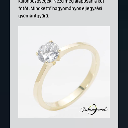
különbözőségek. Nézd meg alaposan a két
fotót. Mindkettő hagyományos eljegyzési
gyémántgyűrű.