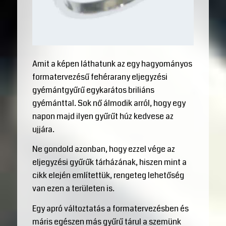
Amit a képen láthatunk az egy hagyományos
formatervezésű fehérarany eljegyzési
gyémántgyűrű egykarátos briliáns
gyémánttal. Sok nő álmodik arról, hogy egy
napon majd ilyen gyűrűt húz kedvese az
ujjára.
Ne gondold azonban, hogy ezzel vége az
eljegyzési gyűrűk tárházának, hiszen mint a
cikk elején említettük, rengeteg lehetőség
van ezen a területen is.
Egy apró változtatás a formatervezésben és
máris egészen más gyűrű tárul a szemünk