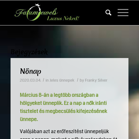
Bejegyzések
Nőnap
/
/
2020.03.04.
in
Jeles ünnepek
by
Franky Silver
Március 8-án a legtöbb országban a
hölgyeket ünneplik. Ez a nap a nők iránti
tisztelet és megbecsülés kifejezésének
ünnepe.
Valójában azt az erőfeszítést ünnepeljük