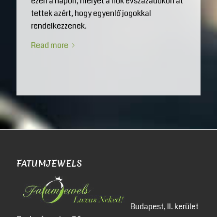
ezen a napon, melyet a nők évszázadokon át
tettek azért, hogy egyenlő jogokkal
rendelkezzenek.
Read more
FATUMJEWELS
Budapest, II. kerület