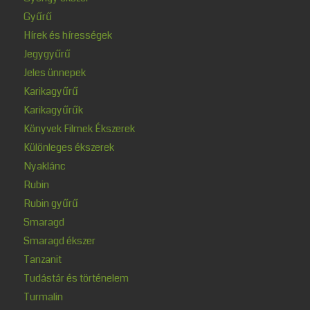
Gyűrű
Hírek és hírességek
Jegygyűrű
Jeles ünnepek
Karikagyűrű
Karikagyűrűk
Könyvek Filmek Ékszerek
Különleges ékszerek
Nyaklánc
Rubin
Rubin gyűrű
Smaragd
Smaragd ékszer
Tanzanit
Tudástár és történelem
Turmalin