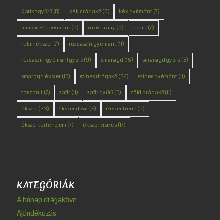
Karikagyűrű
(8)
kék drágakő
(6)
kék gyémánt
(7)
minősített gyémánt
(6)
rozé arany
(6)
rubin
(7)
rubin ékszer
(7)
rózsaszín gyémánt
(11)
rózsaszín gyémántgyűrű
(9)
smaragd
(15)
smaragd gyűrű
(8)
smaragd ékszer
(18)
színes drágakő
(34)
színes gyémánt
(11)
tanzanit
(7)
zafír
(11)
zafír gyűrű
(8)
zöld drágakő
(11)
ékszer
(33)
ékszer divat
(8)
ékszer trend
(9)
ékszer történelem
(7)
ékszer viselés
(17)
KATEGÓRIÁK
A hónap drágaköve
Ajándékozás