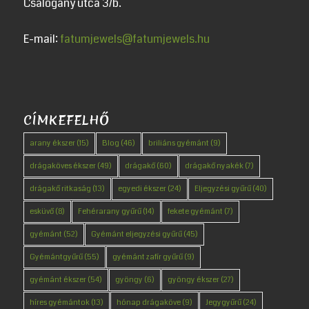
Csalogány utca 3/b.
E-mail:
fatumjewels@fatumjewels.hu
CÍMKEFELHŐ
arany ékszer
(15)
Blog
(46)
briliáns gyémánt
(9)
drágaköves ékszer
(49)
drágakő
(60)
drágakő nyakék
(7)
drágakő ritkaság
(13)
egyedi ékszer
(24)
Eljegyzési gyűrű
(40)
esküvő
(8)
Fehérarany gyűrű
(14)
fekete gyémánt
(7)
gyémánt
(52)
Gyémánt eljegyzési gyűrű
(45)
Gyémántgyűrű
(55)
gyémánt zafír gyűrű
(9)
gyémánt ékszer
(54)
gyöngy
(6)
gyöngy ékszer
(27)
híres gyémántok
(13)
hónap drágaköve
(9)
Jegygyűrű
(24)