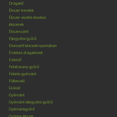
Drágakő
Ékszer trendek
Ékszer viselés kisokos
ékszerek
Ékszerszett
Eljegyzési gyűrű
Elveszett kincsek nyomában
Érdekes drágakövek
Esküvő
Fehérarany gyűrű
Fekete gyémánt
Fülbevaló
Gránát
Gyémánt
Gyémánt eljegyzési gyűrű
Gyémántgyűrű
Gyöngy ékszer