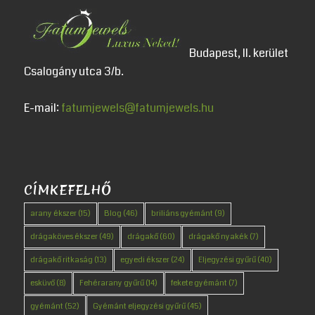
Budapest, II. kerület
Csalogány utca 3/b.
E-mail:
fatumjewels@fatumjewels.hu
CÍMKEFELHŐ
arany ékszer
(15)
Blog
(46)
briliáns gyémánt
(9)
drágaköves ékszer
(49)
drágakő
(60)
drágakő nyakék
(7)
drágakő ritkaság
(13)
egyedi ékszer
(24)
Eljegyzési gyűrű
(40)
esküvő
(8)
Fehérarany gyűrű
(14)
fekete gyémánt
(7)
gyémánt
(52)
Gyémánt eljegyzési gyűrű
(45)