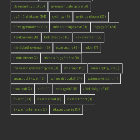
Gyémántgyűrű
(55)
gyémánt zafír gyűrű
(9)
gyémánt ékszer
(54)
gyöngy
(6)
gyöngy ékszer
(27)
híres gyémántok
(13)
hónap drágaköve
(9)
Jegygyűrű
(24)
Karikagyűrű
(8)
kék drágakő
(6)
kék gyémánt
(7)
minősített gyémánt
(6)
rozé arany
(6)
rubin
(7)
rubin ékszer
(7)
rózsaszín gyémánt
(11)
rózsaszín gyémántgyűrű
(9)
smaragd
(15)
smaragd gyűrű
(8)
smaragd ékszer
(18)
színes drágakő
(34)
színes gyémánt
(11)
tanzanit
(7)
zafír
(11)
zafír gyűrű
(8)
zöld drágakő
(11)
ékszer
(33)
ékszer divat
(8)
ékszer trend
(9)
ékszer történelem
(7)
ékszer viselés
(17)