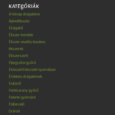
KATEGÓRIÁK
A hónap drágaköve
Ajándékozás
Drágakő
Ékszer trendek
Ékszer viselés kisokos
ékszerek
Ékszerszett
Eljegyzési gyűrű
Elveszett kincsek nyomában
Érdekes drágakövek
Esküvő
Fehérarany gyűrű
Fekete gyémánt
Fülbevaló
Gránát