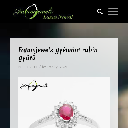
Fatumjewels gyémánt rubin
gyűrű
/
2022.02.09.
by
Franky Silver