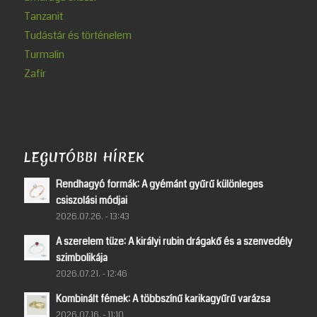
Tanzanit
Tudástár és történelem
Turmalin
Zafír
LEGUTÓBBI HÍREK
Rendhagyó formák: A gyémánt gyűrű különleges
csiszolási módjai
2026.07.26. - 13:43
A szerelem tüze: A királyi rubin drágakő és a szenvedély
szimbolikája
2026.07.21. - 12:46
Kombinált fémek: A többszínű karikagyűrű varázsa
2026.07.16. - 11:10