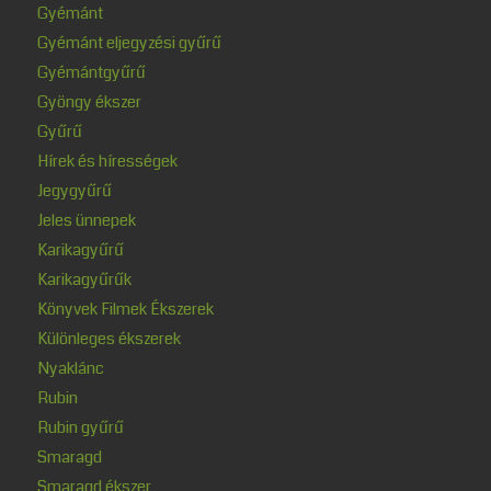
Gyémánt
Gyémánt eljegyzési gyűrű
Gyémántgyűrű
Gyöngy ékszer
Gyűrű
Hírek és hírességek
Jegygyűrű
Jeles ünnepek
Karikagyűrű
Karikagyűrűk
Könyvek Filmek Ékszerek
Különleges ékszerek
Nyaklánc
Rubin
Rubin gyűrű
Smaragd
Smaragd ékszer