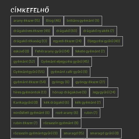
CÍMKEFELHŐ
arany ékszer
(15)
Blog
(46)
briliáns gyémánt
(9)
drágaköves ékszer
(49)
drágakő
(60)
drágakő nyakék
(7)
drágakő ritkaság
(13)
egyedi ékszer
(24)
Eljegyzési gyűrű
(40)
esküvő
(8)
Fehérarany gyűrű
(14)
fekete gyémánt
(7)
gyémánt
(52)
Gyémánt eljegyzési gyűrű
(45)
Gyémántgyűrű
(55)
gyémánt zafír gyűrű
(9)
gyémánt ékszer
(54)
gyöngy
(6)
gyöngy ékszer
(27)
híres gyémántok
(13)
hónap drágaköve
(9)
Jegygyűrű
(24)
Karikagyűrű
(8)
kék drágakő
(6)
kék gyémánt
(7)
minősített gyémánt
(6)
rozé arany
(6)
rubin
(7)
rubin ékszer
(7)
rózsaszín gyémánt
(11)
rózsaszín gyémántgyűrű
(9)
smaragd
(15)
smaragd gyűrű
(8)