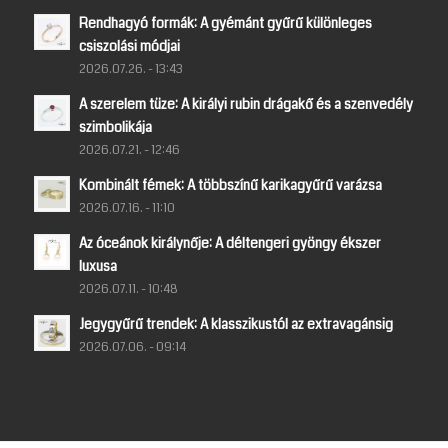
Rendhagyó formák: A gyémánt gyűrű különleges
csiszolási módjai
2026.07.26. - 13:43
A szerelem tüze: A királyi rubin drágakő és a szenvedély
szimbolikája
2026.07.21. - 12:46
Kombinált fémek: A többszínű karikagyűrű varázsa
2026.07.16. - 11:10
Az óceánok királynője: A déltengeri gyöngy ékszer
luxusa
2026.07.11. - 10:48
Jegygyűrű trendek: A klasszikustól az extravagánsig
2026.07.06. - 09:14