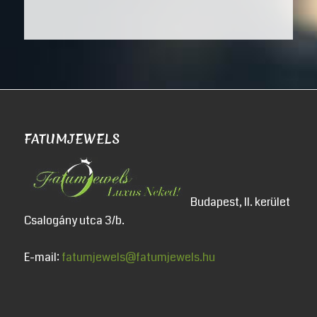
FATUMJEWELS
Budapest, II. kerület
Csalogány utca 3/b.
E-mail:
fatumjewels@fatumjewels.hu