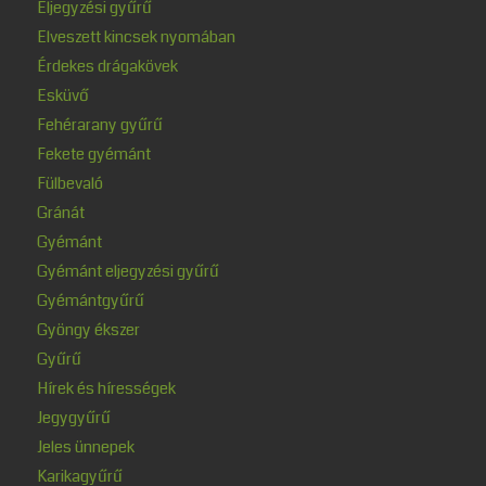
Eljegyzési gyűrű
Elveszett kincsek nyomában
Érdekes drágakövek
Esküvő
Fehérarany gyűrű
Fekete gyémánt
Fülbevaló
Gránát
Gyémánt
Gyémánt eljegyzési gyűrű
Gyémántgyűrű
Gyöngy ékszer
Gyűrű
Hírek és hírességek
Jegygyűrű
Jeles ünnepek
Karikagyűrű