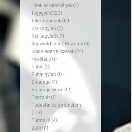
Hírek és hírességek
(5)
Jegygyűrű
(20)
Jeles ünnepek
(12)
Karikagyűrű
(5)
Karikagyűrűk
(1)
Könyvek Filmek Ékszerek
(4)
Különleges ékszerek
(24)
Nyaklánc
(1)
Rubin
(9)
Rubin gyűrű
(1)
Smaragd
(7)
Smaragd ékszer
(2)
Tanzanit
(1)
Tudástár és történelem
(109)
Turmalin
(4)
Zafír
(11)