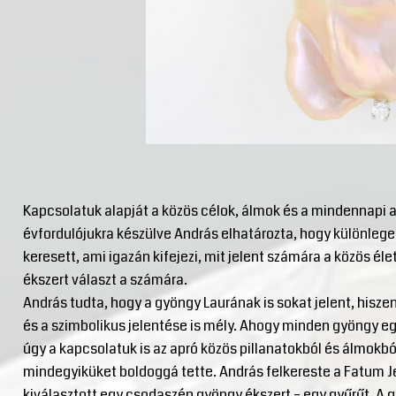
Kapcsolatuk alapját a közös célok, álmok és a mindennapi ap
évfordulójukra készülve András elhatározta, hogy különlege
keresett, ami igazán kifejezi, mit jelent számára a közös éle
ékszert választ a számára.
András tudta, hogy a gyöngy Laurának is sokat jelent, hisze
és a szimbolikus jelentése is mély. Ahogy minden gyöngy eg
úgy a kapcsolatuk is az apró közös pillanatokból és álmokból
mindegyiküket boldoggá tette. András felkereste a Fatum Je
kiválasztott egy csodaszép gyöngy ékszert – egy gyűrűt. A g