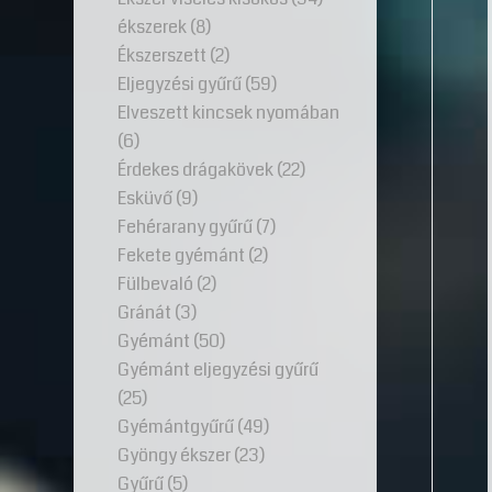
ékszerek
(8)
Ékszerszett
(2)
Eljegyzési gyűrű
(59)
Elveszett kincsek nyomában
(6)
Érdekes drágakövek
(22)
Esküvő
(9)
Fehérarany gyűrű
(7)
Fekete gyémánt
(2)
Fülbevaló
(2)
Gránát
(3)
Gyémánt
(50)
Gyémánt eljegyzési gyűrű
(25)
Gyémántgyűrű
(49)
Gyöngy ékszer
(23)
Gyűrű
(5)