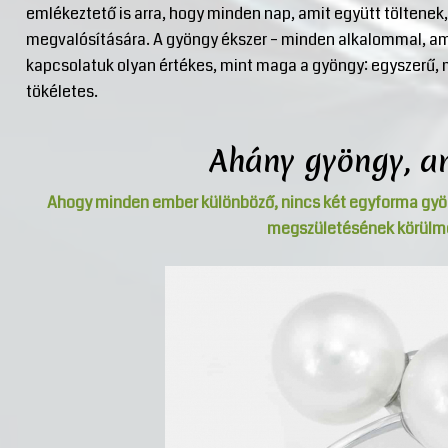
emlékeztető is arra, hogy minden nap, amit együtt töltenek
megvalósítására. A gyöngy ékszer – minden alkalommal, amik
kapcsolatuk olyan értékes, mint maga a gyöngy: egyszerű,
tökéletes.
Ahány gyöngy, an
Ahogy minden ember különböző, nincs két egyforma gy
megszületésének körülmén