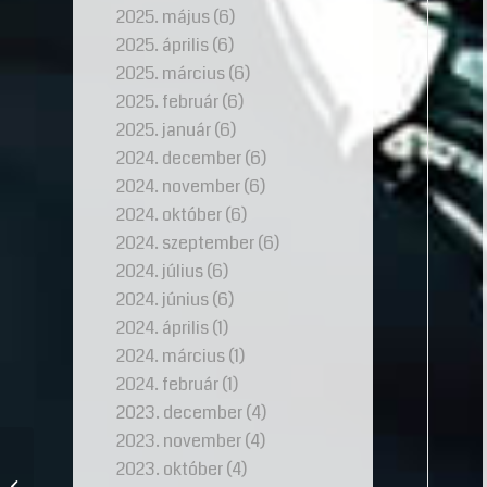
2025. május
(6)
2025. április
(6)
2025. március
(6)
2025. február
(6)
2025. január
(6)
2024. december
(6)
2024. november
(6)
2024. október
(6)
2024. szeptember
(6)
2024. július
(6)
2024. június
(6)
2024. április
(1)
2024. március
(1)
2024. február
(1)
2023. december
(4)
2023. november
(4)
A drágaköves gyűrű
2023. október
(4)
története: Egy régi