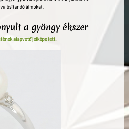
egvalósítandó álmokat.
onyult a gyöngy ékszer
tének alapvető jelképe lett.