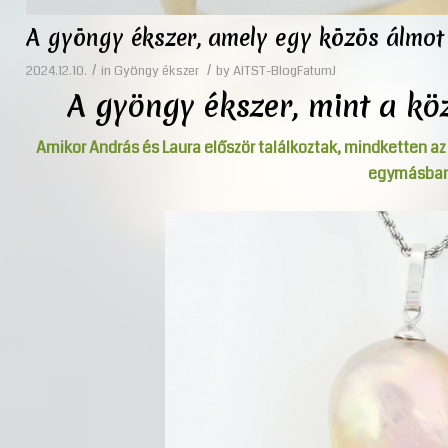
A gyöngy ékszer, amely egy közös álmot
/
/
2024.12.10.
in
Gyöngy ékszer
by
AITST-BlogFatumJ
A gyöngy ékszer, mint a k
Amikor András és Laura először találkoztak, mindketten az
egymásban