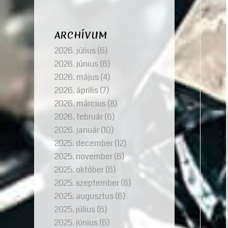
ARCHÍVUM
2026. július
(6)
2026. június
(6)
2026. május
(4)
2026. április
(7)
2026. március
(8)
2026. február
(6)
2026. január
(10)
2025. december
(12)
2025. november
(6)
2025. október
(6)
2025. szeptember
(6)
2025. augusztus
(6)
2025. július
(6)
2025. június
(6)