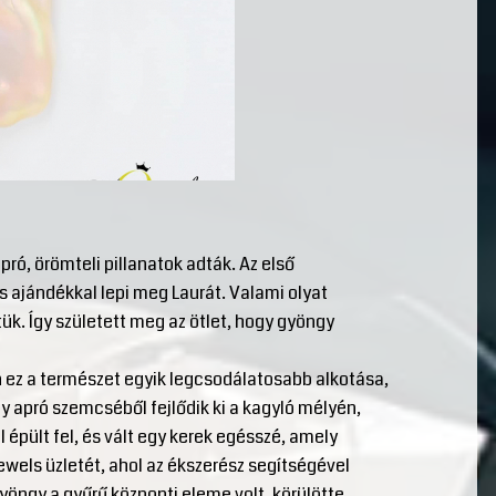
ró, örömteli pillanatok adták. Az első
s ajándékkal lepi meg Laurát. Valami olyat
tük. Így született meg az ötlet, hogy gyöngy
n ez a természet egyik legcsodálatosabb alkotása,
y apró szemcséből fejlődik ki a kagyló mélyén,
 épült fel, és vált egy kerek egésszé, amely
wels üzletét, ahol az ékszerész segítségével
yöngy a gyűrű központi eleme volt, körülötte