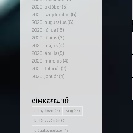
2020. október
(5)
2020. szeptember
(5)
2020. augusztus
(6)
2020. július
(15)
2020. június
(3)
2020. május
(4)
2020. április
(5)
2020. március
(4)
2020. február
(2)
2020. január
(4)
CÍMKEFELHŐ
arany ékszer
(15)
Blog
(46)
briliáns gyémánt
(9)
drágaköves ékszer
(49)