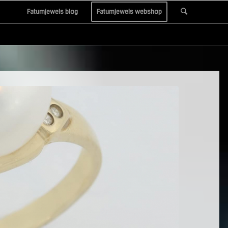
Fatumjewels blog
Fatumjewels webshop