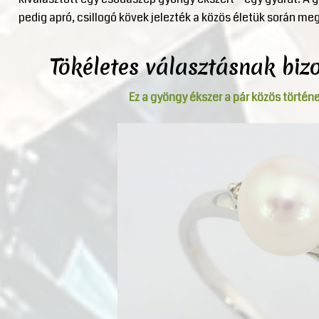
pedig apró, csillogó kövek jelezték a közös életük során m
Tökéletes választásnak biz
Ez a gyöngy ékszer a pár közös történe