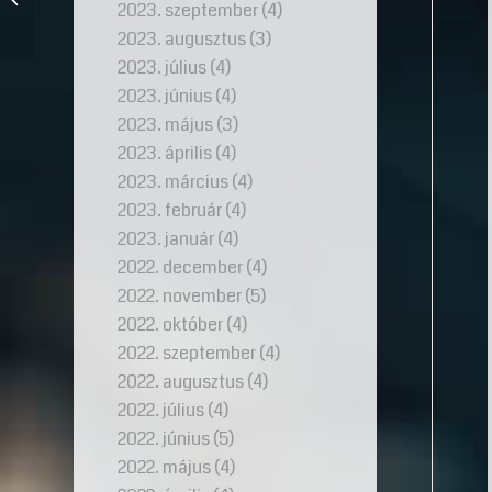
2023. szeptember
(4)
örökség újjászületése
2023. augusztus
(3)
2023. július
(4)
2023. június
(4)
2023. május
(3)
2023. április
(4)
2023. március
(4)
2023. február
(4)
2023. január
(4)
2022. december
(4)
2022. november
(5)
2022. október
(4)
2022. szeptember
(4)
2022. augusztus
(4)
2022. július
(4)
2022. június
(5)
2022. május
(4)