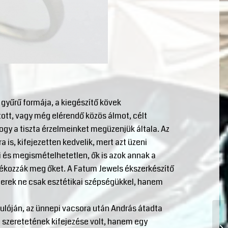
 gyűrű formája, a kiegészítő kövek
tt, vagy még elérendő közös álmot, célt
ogy a tiszta érzelmeinket megüzenjük általa. Az
 is, kifejezetten kedvelik, mert azt üzeni
és megismételhetetlen, ők is azok annak a
dékozzák meg őket. A Fatum Jewels ékszerkészítő
zerek ne csak esztétikai szépségükkel, hanem
ulóján, az ünnepi vacsora után András átadta
i szeretetének kifejezése volt, hanem egy