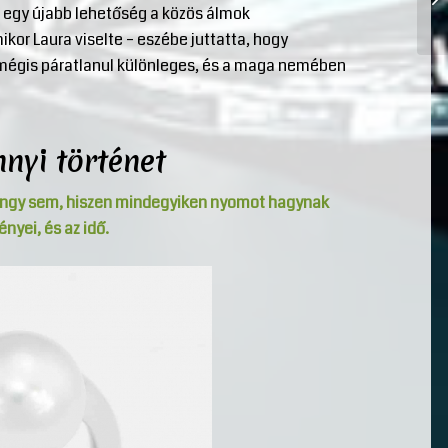
, egy újabb lehetőség a közös álmok
or Laura viselte – eszébe juttatta, hogy
 mégis páratlanul különleges, és a maga nemében
nyi történet
öngy sem, hiszen mindegyiken nyomot hagynak
yei, és az idő.