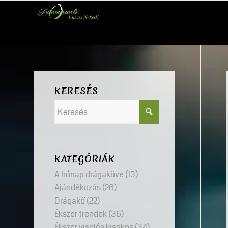
KERESÉS
KATEGÓRIÁK
A hónap drágaköve
(13)
Ajándékozás
(26)
Drágakő
(22)
Ékszer trendek
(36)
Ékszer viselés kisokos
(34)