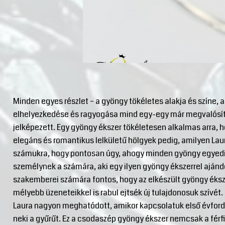
Minden egyes részlet – a gyöngy tökéletes alakja és színe, a
elhelyezkedése és ragyogása mind egy-egy már megvalósíto
jelképezett. Egy gyöngy ékszer tökéletesen alkalmas arra, h
elegáns és romantikus lelkületű hölgyek pedig, amilyen Laura
számukra, hogy pontosan úgy, ahogy minden gyöngy egyedi 
személynek a számára, aki egy ilyen gyöngy ékszerrel aján
szakemberei számára fontos, hogy az elkészült gyöngy éks
mélyebb üzeneteikkel is rabul ejtsék új tulajdonosuk szívét.
Laura nagyon meghatódott, amikor kapcsolatuk első évford
neki a gyűrűt. Ez a csodaszép gyöngy ékszer nemcsak a férf