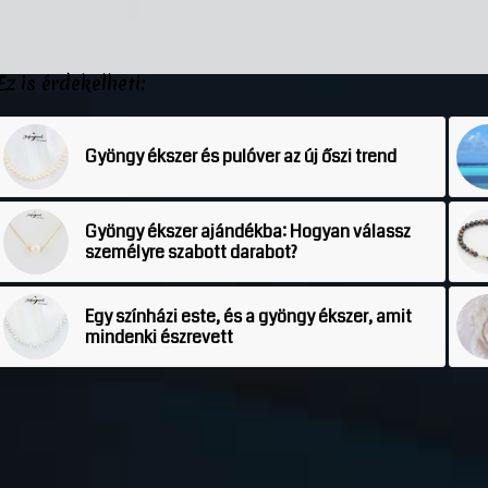
Ez is érdekelheti:
Gyöngy ékszer és pulóver az új őszi trend
Gyöngy ékszer ajándékba: Hogyan válassz
személyre szabott darabot?
Egy színházi este, és a gyöngy ékszer, amit
mindenki észrevett