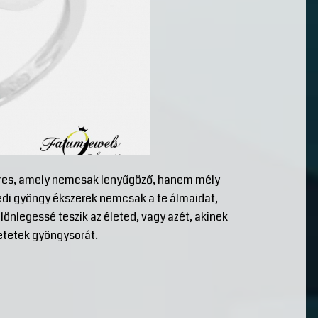
keres, amely nemcsak lenyűgöző, hanem mély
edi gyöngy ékszerek nemcsak a te álmaidat,
önlegessé teszik az életed, vagy azét, akinek
etetek gyöngysorát.