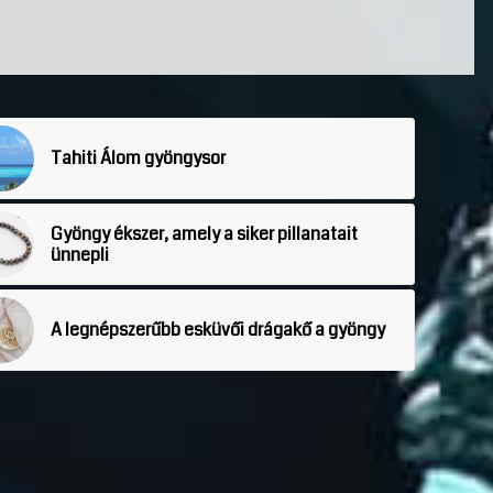
Tahiti Álom gyöngysor
Gyöngy ékszer, amely a siker pillanatait
ünnepli
A legnépszerűbb esküvői drágakő a gyöngy