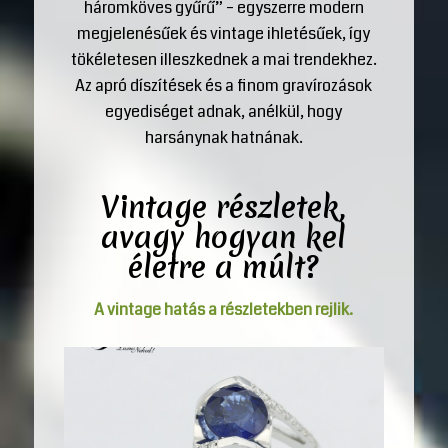
háromköves gyűrű” – egyszerre modern
megjelenésűek és vintage ihletésűek, így
tökéletesen illeszkednek a mai trendekhez.
Az apró díszítések és a finom gravírozások
egyediséget adnak, anélkül, hogy
harsánynak hatnának.
Vintage részletek,
avagy hogyan kel
életre a múlt?
A vintage hatás a részletekben rejlik.