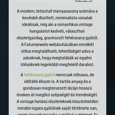
A modern, letisztult menyasszony számára a
kevésbé díszített, minimalista vonalak
ideálisak, míg aki a romantikus vintage
hangulatot kedveli, választhat
részletgazdag, gravírozott fehérarany gyűrűt.
A Fatumjewels webáruházában mindkét
stílus megtalálható, lehetőséget adva a
pároknak, hogy megtalálják az egyéni
ízlésüknek leginkább megfelelő darabot.
A
fehérarany gyűrű
nemcsak stílusos, de
időtálló ékszer is. A tartós anyag és a
gondosan megtervezett dizájn hosszú
éveken át megőrzi szépségét és trendiségét.
A vintage hatású részleteknek köszönhetően
minden egyes gyűrűnek saját története van,
amely összekapcsolja a múltat a jelennel. Ez