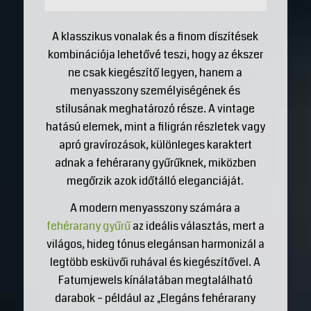
A klasszikus vonalak és a finom díszítések
kombinációja lehetővé teszi, hogy az ékszer
ne csak kiegészítő legyen, hanem a
menyasszony személyiségének és
stílusának meghatározó része. A vintage
hatású elemek, mint a filigrán részletek vagy
apró gravírozások, különleges karaktert
adnak a fehérarany gyűrűknek, miközben
megőrzik azok időtálló eleganciáját.
A modern menyasszony számára a
fehérarany gyűrű
az ideális választás, mert a
világos, hideg tónus elegánsan harmonizál a
legtöbb esküvői ruhával és kiegészítővel. A
Fatumjewels kínálatában megtalálható
darabok – például az „Elegáns fehérarany