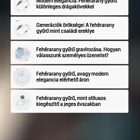
Modern elegancia: Fehérarany gyűrű
különleges drágakövekkel
Generációk öröksége: A fehérarany
gyűrű mint családi ereklye
Fehérarany gyűrű gravírozása. Hogyan
válasszunk személyes üzenetet?
Fehérarany gyűrű, avagy modern
elegancia elérhető áron
Fehérarany gyűrű, mint stílusos
kiegészítő a jeges évszakban