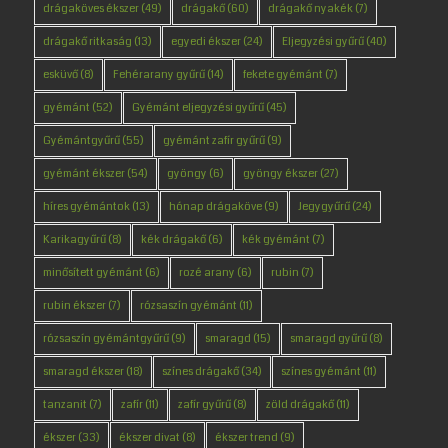
drágaköves ékszer
(49)
drágakő
(60)
drágakő nyakék
(7)
drágakő ritkaság
(13)
egyedi ékszer
(24)
Eljegyzési gyűrű
(40)
esküvő
(8)
Fehérarany gyűrű
(14)
fekete gyémánt
(7)
gyémánt
(52)
Gyémánt eljegyzési gyűrű
(45)
Gyémántgyűrű
(55)
gyémánt zafír gyűrű
(9)
gyémánt ékszer
(54)
gyöngy
(6)
gyöngy ékszer
(27)
híres gyémántok
(13)
hónap drágaköve
(9)
Jegygyűrű
(24)
Karikagyűrű
(8)
kék drágakő
(6)
kék gyémánt
(7)
minősített gyémánt
(6)
rozé arany
(6)
rubin
(7)
rubin ékszer
(7)
rózsaszín gyémánt
(11)
rózsaszín gyémántgyűrű
(9)
smaragd
(15)
smaragd gyűrű
(8)
smaragd ékszer
(18)
színes drágakő
(34)
színes gyémánt
(11)
tanzanit
(7)
zafír
(11)
zafír gyűrű
(8)
zöld drágakő
(11)
ékszer
(33)
ékszer divat
(8)
ékszer trend
(9)