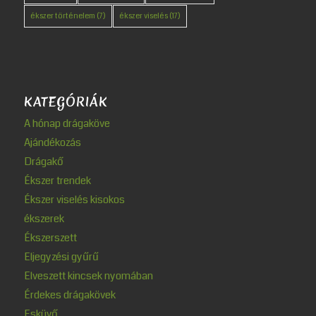
ékszer történelem
(7)
ékszer viselés
(17)
KATEGÓRIÁK
A hónap drágaköve
Ajándékozás
Drágakő
Ékszer trendek
Ékszer viselés kisokos
ékszerek
Ékszerszett
Eljegyzési gyűrű
Elveszett kincsek nyomában
Érdekes drágakövek
Esküvő