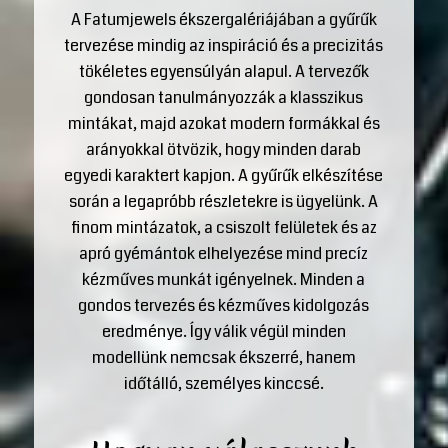
A Fatumjewels ékszergalériájában a gyűrűk
tervezése mindig az inspiráció és a precizitás
tökéletes egyensúlyán alapul. A tervezők
gondosan tanulmányozzák a klasszikus
mintákat, majd azokat modern formákkal és
arányokkal ötvözik, hogy minden darab
egyedi karaktert kapjon. A gyűrűk elkészítése
során a legapróbb részletekre is ügyelünk. A
finom mintázatok, a csiszolt felületek és az
apró gyémántok elhelyezése mind precíz
kézműves munkát igényelnek. Minden a
gondos tervezés és kézműves kidolgozás
eredménye. Így válik végül minden
modellünk nemcsak ékszerré, hanem
időtálló, személyes kinccsé.