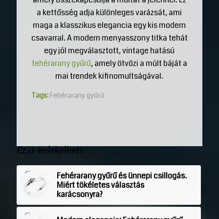
a kettősség adja különleges varázsát, ami
maga a klasszikus elegancia egy kis modern
csavarral. A modern menyasszony titka tehát
egy jól megválasztott, vintage hatású
fehérarany gyűrű
, amely ötvözi a múlt báját a
mai trendek kifinomultságával.
Tags:
Fehérarany gyűrű
Ez is érdekelheti:
Fehérarany gyűrű és ünnepi csillogás.
Miért tökéletes választás
karácsonyra?