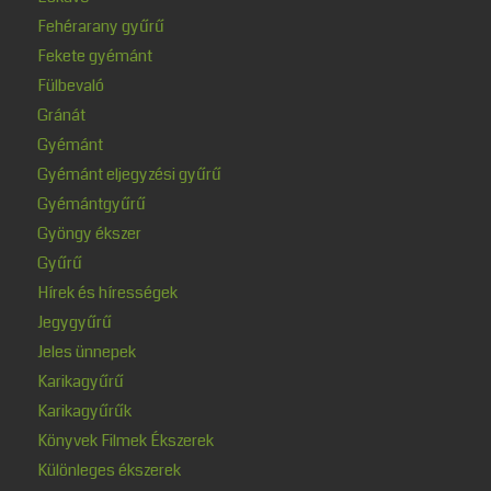
Fehérarany gyűrű
Fekete gyémánt
Fülbevaló
Gránát
Gyémánt
Gyémánt eljegyzési gyűrű
Gyémántgyűrű
Gyöngy ékszer
Gyűrű
Hírek és hírességek
Jegygyűrű
Jeles ünnepek
Karikagyűrű
Karikagyűrűk
Könyvek Filmek Ékszerek
Különleges ékszerek