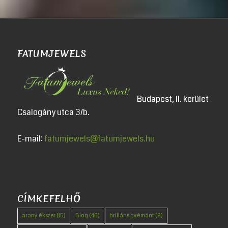
FATUMJEWELS
Budapest, II. kerület
Csalogány utca 3/b.
E-mail:
fatumjewels@fatumjewels.hu
CÍMKEFELHŐ
arany ékszer
(15)
Blog
(46)
briliáns gyémánt
(9)