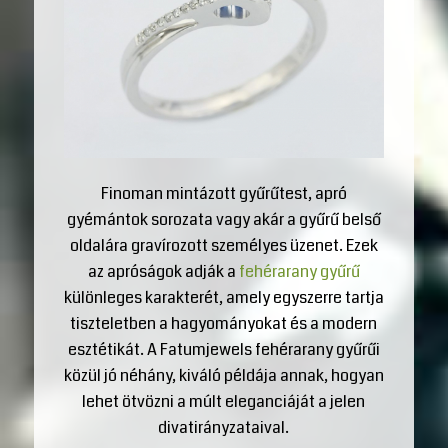
Finoman mintázott gyűrűtest, apró
gyémántok sorozata vagy akár a gyűrű belső
oldalára gravírozott személyes üzenet. Ezek
az apróságok adják a
fehérarany gyűrű
különleges karakterét, amely egyszerre tartja
tiszteletben a hagyományokat és a modern
esztétikát. A Fatumjewels fehérarany gyűrűi
közül jó néhány, kiváló példája annak, hogyan
lehet ötvözni a múlt eleganciáját a jelen
divatirányzataival.