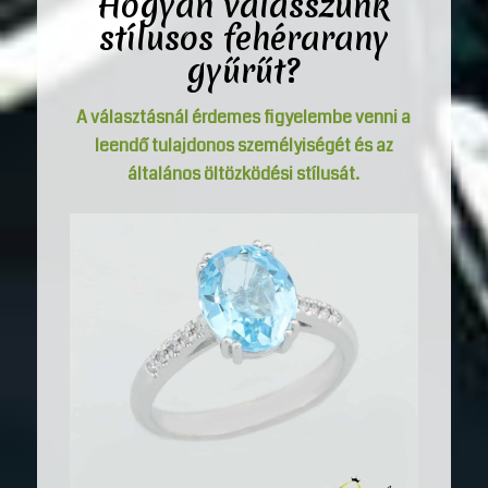
Hogyan válasszunk
stílusos
fehérarany
gyűrűt
?
A választásnál érdemes figyelembe venni a
leendő tulajdonos személyiségét és az
általános öltözködési stílusát.