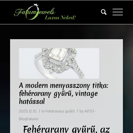
A modern menyasszony titka:
fehérarany gyűrű, vintage
hatással
/
/
2025.12.15.
in
Fehérarany gyűrű
by
AITST-
BlogFatumJ
Fehérarany gyűrű
, az