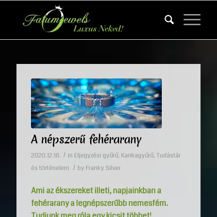
A népszerű fehérarany
/
2020.12.16.
in
Eljegyzési gyűrű
,
Karikagyűrű
,
Tudástár
/
és történelem
by
Franky Silver
Ami az ékszereket illeti, napjainkban a
fehérarany a legnépszerűbb nemesfém.
Tudjunk meg róla egy kicsit többet!