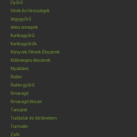
Gyűrű
Hírek és hírességek
Jegygyűrű
Jeles ünnepek
Karikagyűrű
Karikagyűrűk
Könyvek Filmek Ékszerek
Különleges ékszerek
Nyaklánc
Rubin
Rubin gyűrű
Smaragd
Smaragd ékszer
Tanzanit
Tudástár és történelem
Turmalin
Zafír