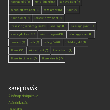
Karikagyűrű
(8)
kék drágakő
(6)
kék gyémánt
(7)
minősített gyémánt
(6)
rozé arany
(6)
rubin
(7)
rubin ékszer
(7)
rózsaszín gyémánt
(11)
rózsaszín gyémántgyűrű
(9)
smaragd
(15)
smaragd gyűrű
(8)
smaragd ékszer
(18)
színes drágakő
(34)
színes gyémánt
(11)
tanzanit
(7)
zafír
(11)
zafír gyűrű
(8)
zöld drágakő
(11)
ékszer
(33)
ékszer divat
(8)
ékszer trend
(9)
ékszer történelem
(7)
ékszer viselés
(17)
KATEGÓRIÁK
A hónap drágaköve
Ajándékozás
Drágakő