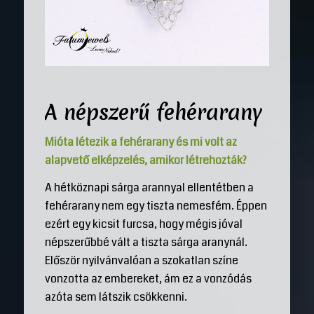
A népszerű fehérarany
Mióta létezik a fehérarany és mi volt az
alapvető elképzelés, amikor létrehozták?
A hétköznapi sárga arannyal ellentétben a
fehérarany nem egy tiszta nemesfém. Éppen
ezért egy kicsit furcsa, hogy mégis jóval
népszerűbbé vált a tiszta sárga aranynál.
Először nyilvánvalóan a szokatlan színe
vonzotta az embereket, ám ez a vonzódás
azóta sem látszik csökkenni.