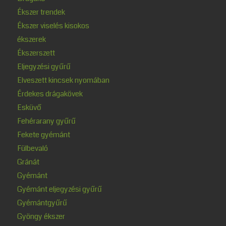
Ékszer trendek
Ékszer viselés kisokos
ékszerek
Ékszerszett
Eljegyzési gyűrű
Elveszett kincsek nyomában
Érdekes drágakövek
Esküvő
Fehérarany gyűrű
Fekete gyémánt
Fülbevaló
Gránát
Gyémánt
Gyémánt eljegyzési gyűrű
Gyémántgyűrű
Gyöngy ékszer