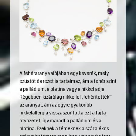
A fehérarany valójában egy keverék, mely
ezüstöt és rezet is tartalmaz, ám a fehér színt
a palládium, a platina vagy a nikkel adja.
Régebben kizárólag nikkellel „fehérítették”
az aranyat, ám az egyre gyakoribb
nikkelallergia visszaszorította ezt a fajta
ötvözetet, így maradt a palládium és a
platina. Ezeknek a fémeknek a százalékos