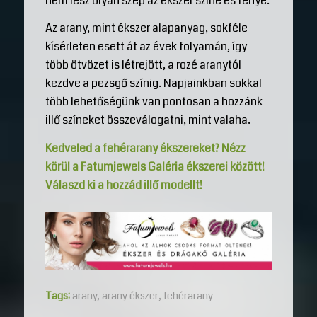
nem lesz olyan szép az ékszer színe és fénye.
Az arany, mint ékszer alapanyag, sokféle
kísérleten esett át az évek folyamán, így
több ötvözet is létrejött, a rozé aranytól
kezdve a pezsgő színig. Napjainkban sokkal
több lehetőségünk van pontosan a hozzánk
illő színeket összeválogatni, mint valaha.
Kedveled a fehérarany ékszereket? Nézz
körül a Fatumjewels Galéria ékszerei között!
Válaszd ki a hozzád illő modellt!
Tags:
arany
,
arany ékszer
,
fehérarany