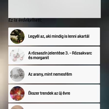
Ez is érdekelheti:
Legyél az, aki mindig is lenni akartál
A rózsaszín jelentése 3. – Rózsakvarc
és morganit
Az arany, mint nemesfém
Ékszer trendek az új évre