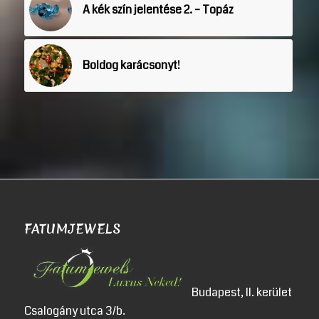
A kék szín jelentése 2. – Topáz
Boldog karácsonyt!
FATUMJEWELS
Budapest, II. kerület
Csalogány utca 3/b.