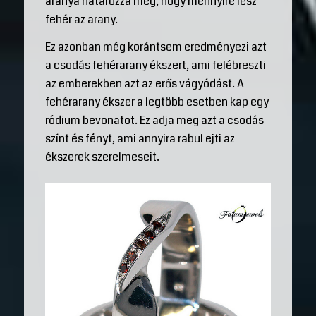
aránya határozza meg, hogy mennyire lesz
fehér az arany.
Ez azonban még korántsem eredményezi azt
a csodás fehérarany ékszert, ami felébreszti
az emberekben azt az erős vágyódást. A
fehérarany ékszer a legtöbb esetben kap egy
ródium bevonatot. Ez adja meg azt a csodás
színt és fényt, ami annyira rabul ejti az
ékszerek szerelmeseit.