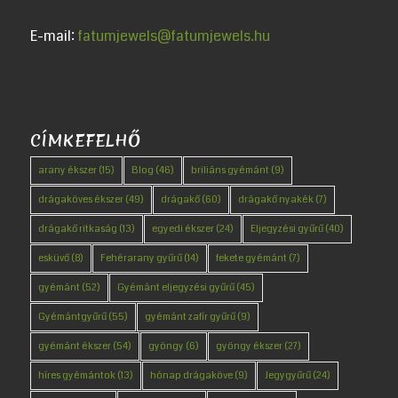
E-mail:
fatumjewels@fatumjewels.hu
CÍMKEFELHŐ
arany ékszer
(15)
Blog
(46)
briliáns gyémánt
(9)
drágaköves ékszer
(49)
drágakő
(60)
drágakő nyakék
(7)
drágakő ritkaság
(13)
egyedi ékszer
(24)
Eljegyzési gyűrű
(40)
esküvő
(8)
Fehérarany gyűrű
(14)
fekete gyémánt
(7)
gyémánt
(52)
Gyémánt eljegyzési gyűrű
(45)
Gyémántgyűrű
(55)
gyémánt zafír gyűrű
(9)
gyémánt ékszer
(54)
gyöngy
(6)
gyöngy ékszer
(27)
híres gyémántok
(13)
hónap drágaköve
(9)
Jegygyűrű
(24)