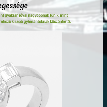
legessége
ánt gyakran jóval nagyobbnak tűnik, mint
étrehozó kisebb gyémántoknak köszönhető.