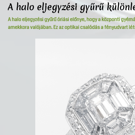
A halo eljegyzési gyűrű külön
A halo eljegyzési gyűrű óriási előnye, hogy a központi gyém
amekkora valójában. Ez az optikai csalódás a fényudvart l