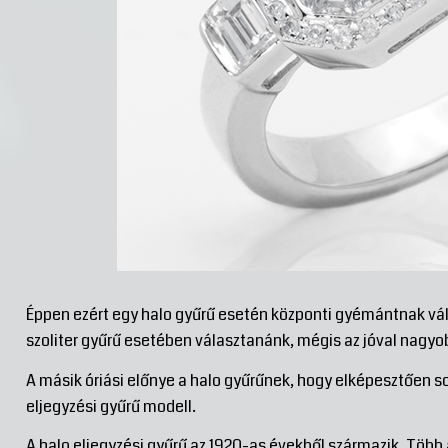
Éppen ezért egy halo gyűrű esetén központi gyémántnak vá
szoliter gyűrű esetében választanánk, mégis az jóval nagyo
A másik óriási előnye a halo gyűrűnek, hogy elképesztően so
eljegyzési gyűrű modell.
A halo eljegyzési gyűrű az 1920-as évekből származik. Több 