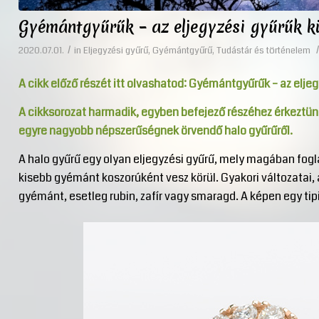
Gyémántgyűrűk – az eljegyzési gyűrűk k
/
/
2020.07.01.
in
Eljegyzési gyűrű
,
Gyémántgyűrű
,
Tudástár és történelem
A cikk előző részét itt olvashatod:
Gyémántgyűrűk – az eljegy
A cikksorozat harmadik, egyben befejező részéhez érkeztünk.
egyre nagyobb népszerűségnek örvendő halo gyűrűről.
A halo gyűrű egy olyan eljegyzési gyűrű, mely magában fogl
kisebb gyémánt koszorúként vesz körül. Gyakori változatai, 
gyémánt, esetleg rubin, zafír vagy smaragd. A képen egy tip