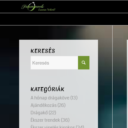
KERESÉS
KATEGÓRIÁK
A hónap drágaköve
(13)
Ajándékozás
(26)
Drágakő
(22)
Ékszer trendek
(36)
Ékszer viselés kisokos
(34)