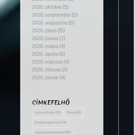
2020. október
(5)
2020. szeptember
(5)
2020. augusztus
(6)
2020. július
(15)
2020. június
(3)
2020. május
(4)
2020. április
(5)
2020. március
(4)
2020. február
(2)
2020. január
(4)
CÍMKEFELHŐ
arany ékszer
(15)
Blog
(46)
briliáns gyémánt
(9)
drágaköves ékszer
(49)