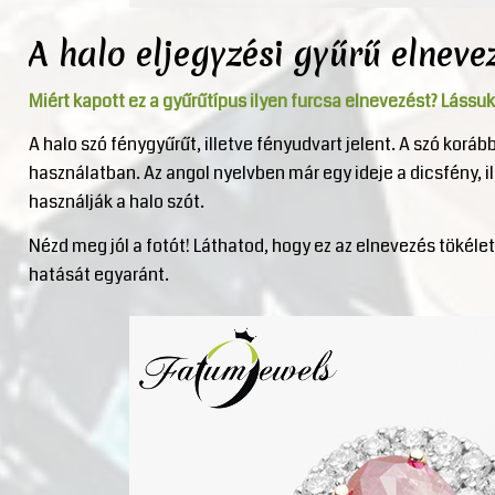
A halo eljegyzési gyűrű elneve
Miért kapott ez a gyűrűtípus ilyen furcsa elnevezést? Lássu
A halo szó fénygyűrűt, illetve fényudvart jelent. A szó koráb
használatban. Az angol nyelvben már egy ideje a dicsfény, i
használják a halo szót.
Nézd meg jól a fotót! Láthatod, hogy ez az elnevezés tökélet
hatását egyaránt.