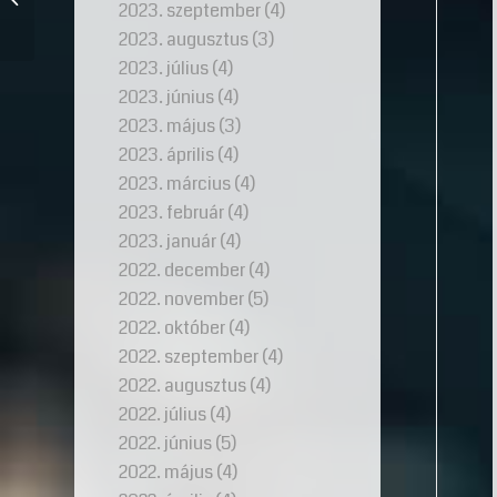
2023. szeptember
(4)
gyöngy
2023. augusztus
(3)
2023. július
(4)
2023. június
(4)
2023. május
(3)
2023. április
(4)
2023. március
(4)
2023. február
(4)
2023. január
(4)
2022. december
(4)
2022. november
(5)
2022. október
(4)
2022. szeptember
(4)
2022. augusztus
(4)
2022. július
(4)
2022. június
(5)
2022. május
(4)