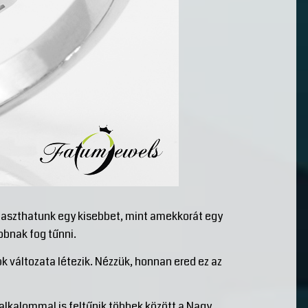
laszthatunk egy kisebbet, mint amekkorát egy
bbnak fog tűnni.
k változata létezik. Nézzük, honnan ered ez az
alkalommal is feltűnik többek között a Nagy