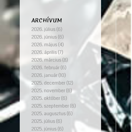
ARCHÍVUM
2026. július
(6)
2026. június
(6)
2026. május
(4)
2026. április
(7)
2026. március
(8)
2026. február
(6)
2026. január
(10)
2025. december
(12)
2025. november
(6)
2025. október
(6)
2025. szeptember
(6)
2025. augusztus
(6)
2025. július
(6)
2025. június
(6)