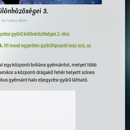
ülönbözőségei 3.
by
Franky Silver
zési gyűrű különbözőségei 2. rész
 Itt most egyetlen gyűrűtípusról lesz szó, az
al egy központi briliáns gyémántot, melyet több
amikor a központi drágakő fehér helyett színes
ikus gyémánt halo eljegyzési gyűrű látható.