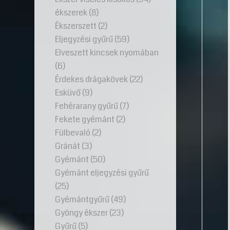
ékszerek
(8)
Ékszerszett
(2)
Eljegyzési gyűrű
(59)
Elveszett kincsek nyomában
(6)
Érdekes drágakövek
(22)
Esküvő
(9)
Fehérarany gyűrű
(7)
Fekete gyémánt
(2)
Fülbevaló
(2)
Gránát
(3)
Gyémánt
(50)
Gyémánt eljegyzési gyűrű
(25)
Gyémántgyűrű
(49)
Gyöngy ékszer
(23)
Gyűrű
(5)