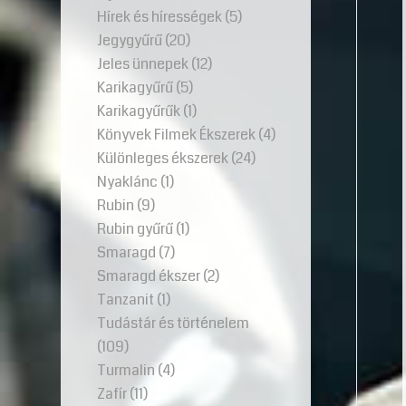
Hírek és hírességek
(5)
Jegygyűrű
(20)
Jeles ünnepek
(12)
Karikagyűrű
(5)
Karikagyűrűk
(1)
Könyvek Filmek Ékszerek
(4)
Különleges ékszerek
(24)
Nyaklánc
(1)
Rubin
(9)
Rubin gyűrű
(1)
Smaragd
(7)
Smaragd ékszer
(2)
Tanzanit
(1)
Tudástár és történelem
(109)
Turmalin
(4)
Zafír
(11)