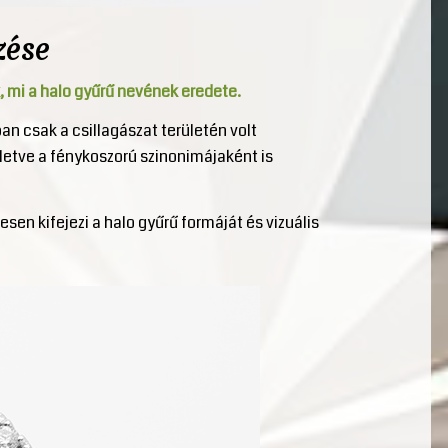
zése
k, mi a halo gyűrű nevének eredete.
ban csak a csillagászat területén volt
lletve a fénykoszorú szinonimájaként is
esen kifejezi a halo gyűrű formáját és vizuális