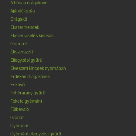
A hónap drágaköve
Ajándékozás
Drágakő
Ékszer trendek
Ékszer viselés kisokos
ékszerek
Ékszerszett
Eljegyzési gyűrű
Elveszett kincsek nyomában
Érdekes drágakövek
Esküvő
Fehérarany gyűrű
Fekete gyémánt
Fülbevaló
Gránát
Gyémánt
Gyémánt eljegyzési gyűrű