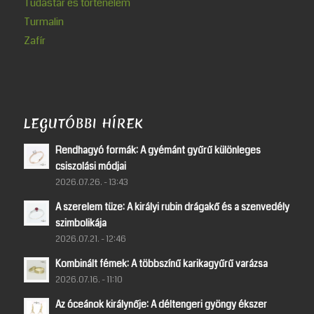
Tudástár és történelem
Turmalin
Zafír
LEGUTÓBBI HÍREK
Rendhagyó formák: A gyémánt gyűrű különleges
csiszolási módjai
2026.07.26. - 13:43
A szerelem tüze: A királyi rubin drágakő és a szenvedély
szimbolikája
2026.07.21. - 12:46
Kombinált fémek: A többszínű karikagyűrű varázsa
2026.07.16. - 11:10
Az óceánok királynője: A déltengeri gyöngy ékszer