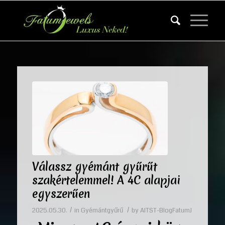
Válassz gyémánt gyűrűt
szakértelemmel! A 4C alapjai
egyszerűen
/
/
2025.05.30.
in
Gyémántgyűrű
by
AITST-BlogFatumJ