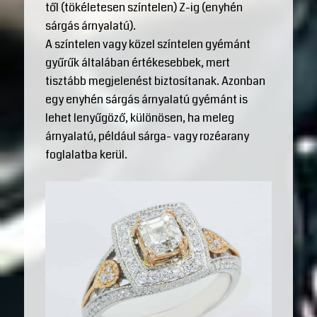
től (tökéletesen színtelen) Z-ig (enyhén
sárgás árnyalatú).
A színtelen vagy közel színtelen gyémánt
gyűrűk általában értékesebbek, mert
tisztább megjelenést biztosítanak. Azonban
egy enyhén sárgás árnyalatú gyémánt is
lehet lenyűgöző, különösen, ha meleg
árnyalatú, például sárga- vagy rozéarany
foglalatba kerül.