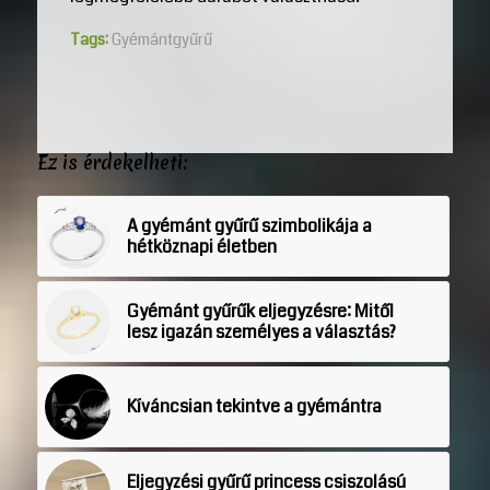
Tags:
Gyémántgyűrű
Ez is érdekelheti:
A gyémánt gyűrű szimbolikája a
hétköznapi életben
Gyémánt gyűrűk eljegyzésre: Mitől
lesz igazán személyes a választás?
Kíváncsian tekintve a gyémántra
Eljegyzési gyűrű princess csiszolású