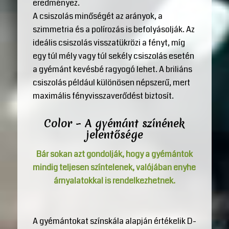
eredményez.
A csiszolás minőségét az arányok, a
szimmetria és a polírozás is befolyásolják. Az
ideális csiszolás visszatükrözi a fényt, míg
egy túl mély vagy túl sekély csiszolás esetén
a gyémánt kevésbé ragyogó lehet. A briliáns
csiszolás például különösen népszerű, mert
maximális fényvisszaverődést biztosít.
Color – A gyémánt színének
jelentősége
Bár sokan azt gondolják, hogy a gyémántok
mindig teljesen színtelenek, valójában enyhe
árnyalatokkal is rendelkezhetnek.
A gyémántokat színskála alapján értékelik D-