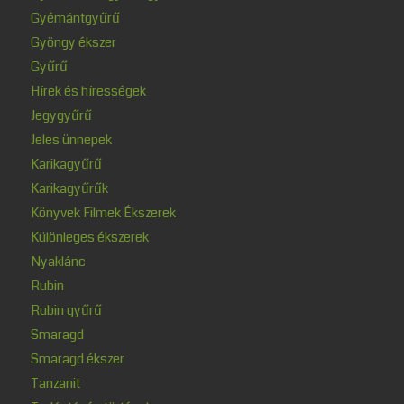
Gyémántgyűrű
Gyöngy ékszer
Gyűrű
Hírek és hírességek
Jegygyűrű
Jeles ünnepek
Karikagyűrű
Karikagyűrűk
Könyvek Filmek Ékszerek
Különleges ékszerek
Nyaklánc
Rubin
Rubin gyűrű
Smaragd
Smaragd ékszer
Tanzanit