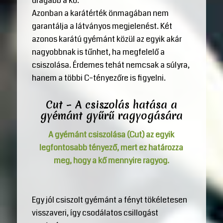
drágább a kő.
Azonban a karátérték önmagában nem
garantálja a látványos megjelenést. Két
azonos karátú gyémánt közül az egyik akár
nagyobbnak is tűnhet, ha megfelelő a
csiszolása. Érdemes tehát nemcsak a súlyra,
hanem a többi C–tényezőre is figyelni.
Cut – A csiszolás hatása a
gyémánt gyűrű ragyogására
A gyémánt csiszolása (Cut) az egyik
legfontosabb tényező, mert ez határozza
meg, hogy a kő mennyire ragyog.
Egy jól csiszolt gyémánt a fényt tökéletesen
visszaveri, így csodálatos csillogást