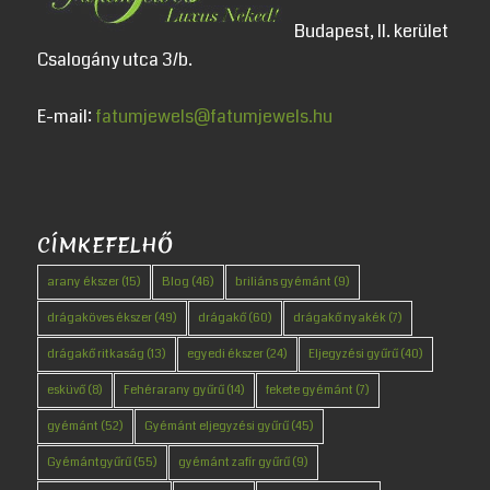
Budapest, II. kerület
Csalogány utca 3/b.
E-mail:
fatumjewels@fatumjewels.hu
CÍMKEFELHŐ
arany ékszer
(15)
Blog
(46)
briliáns gyémánt
(9)
drágaköves ékszer
(49)
drágakő
(60)
drágakő nyakék
(7)
drágakő ritkaság
(13)
egyedi ékszer
(24)
Eljegyzési gyűrű
(40)
esküvő
(8)
Fehérarany gyűrű
(14)
fekete gyémánt
(7)
gyémánt
(52)
Gyémánt eljegyzési gyűrű
(45)
Gyémántgyűrű
(55)
gyémánt zafír gyűrű
(9)