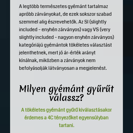
A legtöbb természetes gyémánt tartalmaz
apróbb zárványokat, de ezek sokszor szabad
szemmel alig észrevehetők. Az SI (slightly
included – enyhén zárványos) vagy VS (very
slightly included – nagyon enyhén zárványos)
kategóriájú gyémántok tökéletes választást
jelenthetnek, mert jó ár-érték arányt
kínálnak, miközben a zárványok nem
befolyásolják látványosan a megjelenést.
Milyen gyémánt gyűrűt
válassz?
A tökéletes gyémánt gyűrű kiválasztásakor
érdemes a 4C tényezőket egyensúlyban
tartani.