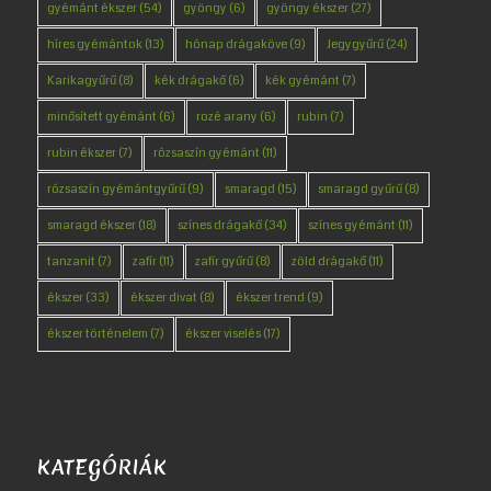
gyémánt ékszer
(54)
gyöngy
(6)
gyöngy ékszer
(27)
híres gyémántok
(13)
hónap drágaköve
(9)
Jegygyűrű
(24)
Karikagyűrű
(8)
kék drágakő
(6)
kék gyémánt
(7)
minősített gyémánt
(6)
rozé arany
(6)
rubin
(7)
rubin ékszer
(7)
rózsaszín gyémánt
(11)
rózsaszín gyémántgyűrű
(9)
smaragd
(15)
smaragd gyűrű
(8)
smaragd ékszer
(18)
színes drágakő
(34)
színes gyémánt
(11)
tanzanit
(7)
zafír
(11)
zafír gyűrű
(8)
zöld drágakő
(11)
ékszer
(33)
ékszer divat
(8)
ékszer trend
(9)
ékszer történelem
(7)
ékszer viselés
(17)
KATEGÓRIÁK