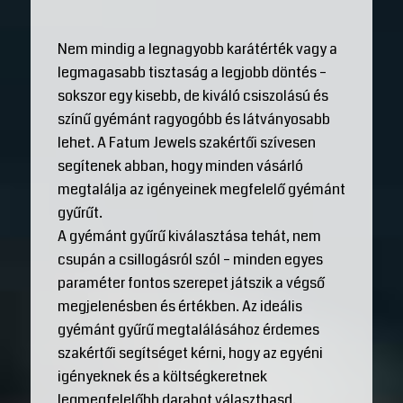
Nem mindig a legnagyobb karátérték vagy a
legmagasabb tisztaság a legjobb döntés –
sokszor egy kisebb, de kiváló csiszolású és
színű gyémánt ragyogóbb és látványosabb
lehet. A Fatum Jewels szakértői szívesen
segítenek abban, hogy minden vásárló
megtalálja az igényeinek megfelelő gyémánt
gyűrűt.
A gyémánt gyűrű kiválasztása tehát, nem
csupán a csillogásról szól – minden egyes
paraméter fontos szerepet játszik a végső
megjelenésben és értékben. Az ideális
gyémánt gyűrű megtalálásához érdemes
szakértői segítséget kérni, hogy az egyéni
igényeknek és a költségkeretnek
legmegfelelőbb darabot választhasd.