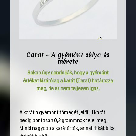
Carat – A gyémánt súlya és
mérete
Sokan úgy gondolják, hogy a gyémánt
értékét kizárólag a karát (Carat) határozza
meg, de ez nem teljesen igaz.
A karát a gyémánt tömegét jelöli, 1 karát
pedig pontosan 0,2 grammnak felel meg.
Minél nagyobb a karátérték, annál ritkább és