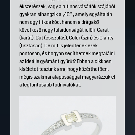
ékszerészek, vagy a rutinos vásárlók szájából
gyakran elhangzik a „4C” , amely egyáltalán
nem egy titkos kód, hanem a drágakő
következő négy tulajdonságát jelöli: Carat
(karát), Cut (csiszolás), Color (szín) és Clarity
(tisztaság). De mit is jelentenek ezek
pontosan, és hogyan segíthetnek megtalálni
az ideális gyémánt gyűrűt? Ebben a cikkben
kíséletet teszünk arra, hogy közérthetően,
mégis szakmai alapossággal magyarázzuk el
a legfontosabb tudnivalókat.