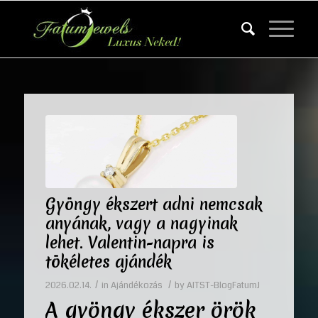
Gyöngy ékszert adni nemcsak
anyának, vagy a nagyinak
lehet. Valentin-napra is
tökéletes ajándék
/
/
2026.02.14.
in
Ajándékozás
by
AITST-BlogFatumJ
A gyöngy ékszer örök