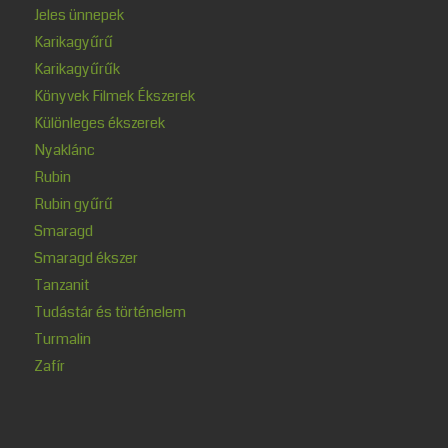
Jeles ünnepek
Karikagyűrű
Karikagyűrűk
Könyvek Filmek Ékszerek
Különleges ékszerek
Nyaklánc
Rubin
Rubin gyűrű
Smaragd
Smaragd ékszer
Tanzanit
Tudástár és történelem
Turmalin
Zafír