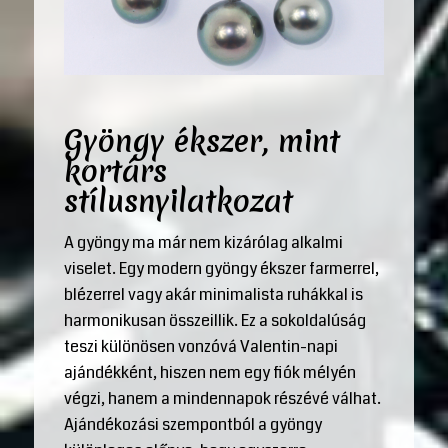
Gyöngy ékszer, mint
kortárs
stílusnyilatkozat
A gyöngy ma már nem kizárólag alkalmi
viselet. Egy modern gyöngy ékszer farmerrel,
blézerrel vagy akár minimalista ruhákkal is
harmonikusan összeillik. Ez a sokoldalúság
teszi különösen vonzóvá Valentin-napi
ajándékként, hiszen nem egy fiók mélyén
végzi, hanem a mindennapok részévé válhat.
Ajándékozási szempontból a gyöngy