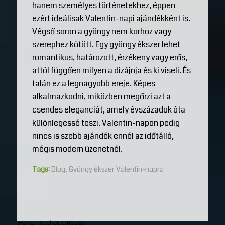
hanem személyes történetekhez, éppen
ezért ideálisak Valentin-napi ajándékként is.
Végső soron a gyöngy nem korhoz vagy
szerephez kötött. Egy gyöngy ékszer lehet
romantikus, határozott, érzékeny vagy erős,
attól függően milyen a dizájnja és ki viseli. És
talán ez a legnagyobb ereje. Képes
alkalmazkodni, miközben megőrzi azt a
csendes eleganciát, amely évszázadok óta
különlegessé teszi. Valentin-napon pedig
nincs is szebb ajándék ennél az időtálló,
mégis modern üzenetnél.
Tags:
Blog
,
Gyöngy ékszer Valentin-napra