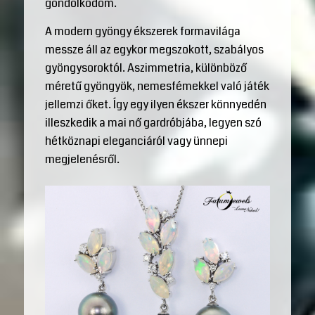
gondolkodom.
A modern gyöngy ékszerek formavilága
messze áll az egykor megszokott, szabályos
gyöngysoroktól. Aszimmetria, különböző
méretű gyöngyök, nemesfémekkel való játék
jellemzi őket. Így egy ilyen ékszer könnyedén
illeszkedik a mai nő gardróbjába, legyen szó
hétköznapi eleganciáról vagy ünnepi
megjelenésről.