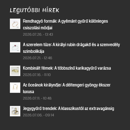
LEGUTÓBBI HÍREK
Rendhagyó formák: A gyémánt gyűrű különleges
csiszolási módjai
2026.07.26. - 13:43
A szerelem tüze: A királyi rubin drágakő és a szenvedély
szimbolikája
2026.07.21. - 12:46
Kombinált fémek: A többszínű karikagyűrű varázsa
2026.07.16. - 11:10
Az óceánok királynője: A déltengeri gyöngy ékszer
luxusa
2026.07.11. - 10:48
Jegygyűrű trendek: A klasszikustól az extravagánsig
2026.07.06. - 09:14