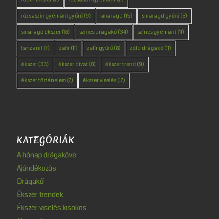
rózsaszín gyémántgyűrű
(9)
smaragd
(15)
smaragd gyűrű
(8)
smaragd ékszer
(18)
színes drágakő
(34)
színes gyémánt
(11)
tanzanit
(7)
zafír
(11)
zafír gyűrű
(8)
zöld drágakő
(11)
ékszer
(33)
ékszer divat
(8)
ékszer trend
(9)
ékszer történelem
(7)
ékszer viselés
(17)
KATEGÓRIÁK
A hónap drágaköve
Ajándékozás
Drágakő
Ékszer trendek
Ékszer viselés kisokos