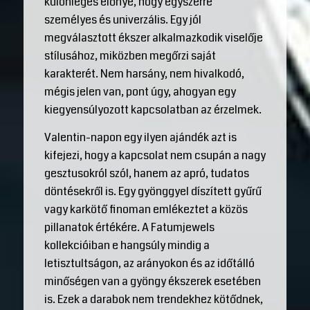
különleges előnye, hogy egyszerre
személyes és univerzális. Egy jól
megválasztott ékszer alkalmazkodik viselője
stílusához, miközben megőrzi saját
karakterét. Nem harsány, nem hivalkodó,
mégis jelen van, pont úgy, ahogyan egy
kiegyensúlyozott kapcsolatban az érzelmek.
Valentin-napon egy ilyen ajándék azt is
kifejezi, hogy a kapcsolat nem csupán a nagy
gesztusokról szól, hanem az apró, tudatos
döntésekről is. Egy gyönggyel díszített gyűrű
vagy karkötő finoman emlékeztet a közös
pillanatok értékére. A Fatumjewels
kollekcióiban e hangsúly mindig a
letisztultságon, az arányokon és az időtálló
minőségen van a gyöngy ékszerek esetében
is. Ezek a darabok nem trendekhez kötődnek,