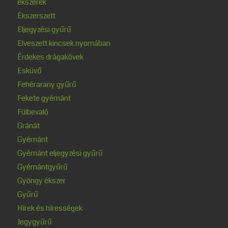
ékszerek
Ékszerszett
Eljegyzési gyűrű
Elveszett kincsek nyomában
Érdekes drágakövek
Esküvő
Fehérarany gyűrű
Fekete gyémánt
Fülbevaló
Gránát
Gyémánt
Gyémánt eljegyzési gyűrű
Gyémántgyűrű
Gyöngy ékszer
Gyűrű
Hírek és hírességek
Jegygyűrű