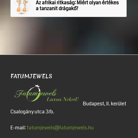
Az afrikai ritkaság: Miért olyan értékes
a tanzanit drágakő?
FATUMJEWELS
Budapest, II. kerület
Csalogány utca 3/b.
E-mail:
fatumjewels@fatumjewels.hu