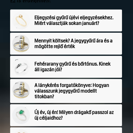
Ez is érdekelheti:
Eljegyzési gyűrű újévi eljegyzésekhez.
Miért választják sokan januárt?
Mennyit költsek? A jegygyűrű ára és a
mögötte rejlő érték
Fehérarany gyűrű és bőrtónus. Kinek
áll igazán jól?
A lánykérés forgatókönyve: Hogyan
válasszunk jegygyűrű modellt
titokban?
Új év, új én! Milyen drágakő passzol az
új céljaidhoz?