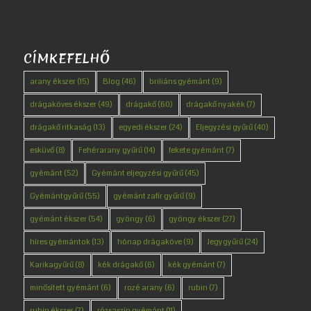
CÍMKEFELHŐ
arany ékszer
(15)
Blog
(46)
briliáns gyémánt
(9)
drágaköves ékszer
(49)
drágakő
(60)
drágakő nyakék
(7)
drágakő ritkaság
(13)
egyedi ékszer
(24)
Eljegyzési gyűrű
(40)
esküvő
(8)
Fehérarany gyűrű
(14)
fekete gyémánt
(7)
gyémánt
(52)
Gyémánt eljegyzési gyűrű
(45)
Gyémántgyűrű
(55)
gyémánt zafír gyűrű
(9)
gyémánt ékszer
(54)
gyöngy
(6)
gyöngy ékszer
(27)
híres gyémántok
(13)
hónap drágaköve
(9)
Jegygyűrű
(24)
Karikagyűrű
(8)
kék drágakő
(6)
kék gyémánt
(7)
minősített gyémánt
(6)
rozé arany
(6)
rubin
(7)
rubin ékszer
(7)
rózsaszín gyémánt
(11)