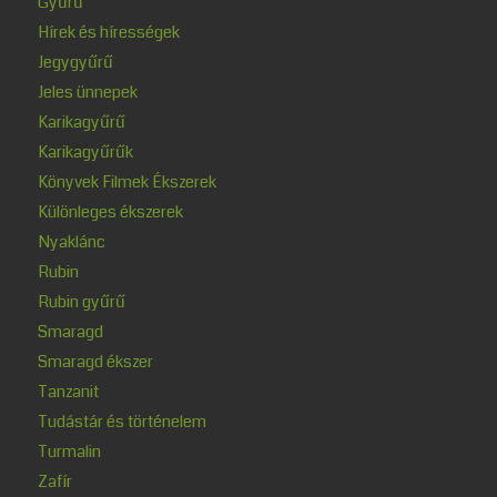
Gyűrű
Hírek és hírességek
Jegygyűrű
Jeles ünnepek
Karikagyűrű
Karikagyűrűk
Könyvek Filmek Ékszerek
Különleges ékszerek
Nyaklánc
Rubin
Rubin gyűrű
Smaragd
Smaragd ékszer
Tanzanit
Tudástár és történelem
Turmalin
Zafír