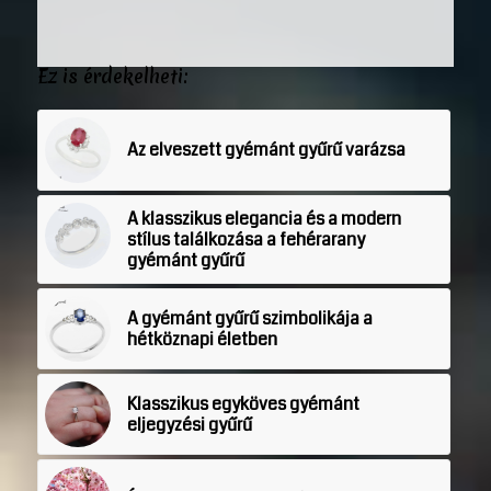
Ez is érdekelheti:
Az elveszett gyémánt gyűrű varázsa
A klasszikus elegancia és a modern
stílus találkozása a fehérarany
gyémánt gyűrű
A gyémánt gyűrű szimbolikája a
hétköznapi életben
Klasszikus egyköves gyémánt
eljegyzési gyűrű