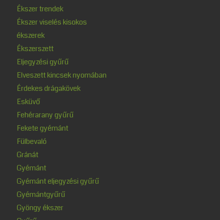
Ékszer trendek
Ékszer viselés kisokos
ékszerek
Ékszerszett
Eljegyzési gyűrű
Elveszett kincsek nyomában
Érdekes drágakövek
Esküvő
Fehérarany gyűrű
Fekete gyémánt
Fülbevaló
Gránát
Gyémánt
Gyémánt eljegyzési gyűrű
Gyémántgyűrű
Gyöngy ékszer