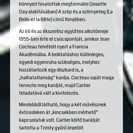
könnyeit hivatottak megformálni (Josette
Day alakításában) A szép és a szörnyeteg (La
Belle et la Bête) című filmjében.
Az író és az ékszerész együttes alkotóereje
1955-ben érte el csúcspontját, amikor Jean
Cocteau felvételt nyert a Francia
Akadémiába. A beiktatáshoz különleges,
egyedi egyenruha szükséges, melyhez
hozzátartozik egy díszkard is, a
„halhatatlanság” kardja. Cocteau saját maga
tervezte meg kardját, majd Cartier
feladatává vált a kivitelezés.
Mindebből látható, hogy a két művésznek
évtizedeken át „kincsekben mérhető”
kapcsolatuk volt. Cartier költő barátját
tartotta a Trinity gyűrű önjelölt