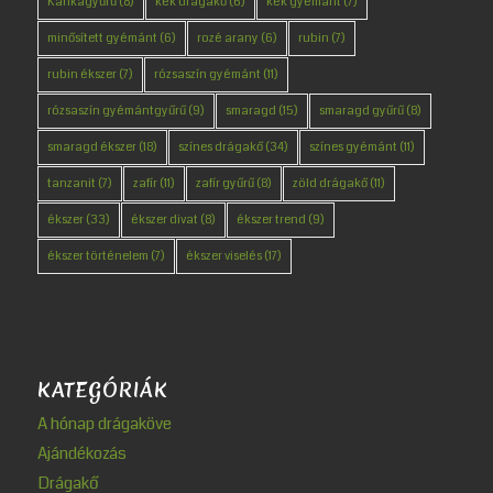
Karikagyűrű
(8)
kék drágakő
(6)
kék gyémánt
(7)
minősített gyémánt
(6)
rozé arany
(6)
rubin
(7)
rubin ékszer
(7)
rózsaszín gyémánt
(11)
rózsaszín gyémántgyűrű
(9)
smaragd
(15)
smaragd gyűrű
(8)
smaragd ékszer
(18)
színes drágakő
(34)
színes gyémánt
(11)
tanzanit
(7)
zafír
(11)
zafír gyűrű
(8)
zöld drágakő
(11)
ékszer
(33)
ékszer divat
(8)
ékszer trend
(9)
ékszer történelem
(7)
ékszer viselés
(17)
KATEGÓRIÁK
A hónap drágaköve
Ajándékozás
Drágakő