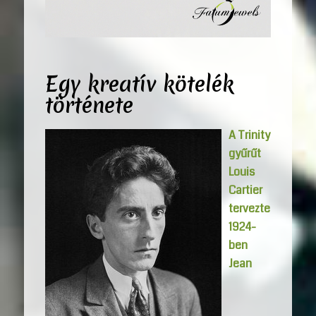
Egy kreatív kötelék
története
A Trinity
gyűrűt
Louis
Cartier
tervezte
1924-
ben
Jean