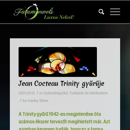
Jean Cocteau Trinity gyűrűje
/
2021.01.13.
in
Gyémántgyűrű
,
Tudástár és történelem
/
by
Franky Silver
A Trinity gyűrű 1942-es megjelenése óta
számos ékszer tervezőt megihletett már. Azt
azonban kevesen tudják, hogy ez a forma