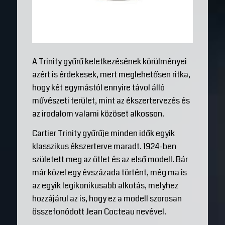
A Trinity gyűrű keletkezésének körülményei
azért is érdekesek, mert meglehetősen ritka,
hogy két egymástól ennyire távol álló
művészeti terület, mint az ékszertervezés és
az irodalom valami közöset alkosson.
Cartier Trinity gyűrűje minden idők egyik
klasszikus ékszerterve maradt. 1924-ben
született meg az ötlet és az első modell. Bár
már közel egy évszázada történt, még ma is
az egyik legikonikusabb alkotás, melyhez
hozzájárul az is, hogy ez a modell szorosan
összefonódott Jean Cocteau nevével.