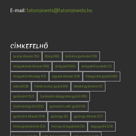
E-mail:
fatumjewels@fatumjewels.hu
CÍMKEFELHŐ
arany ékszer
(15)
Blog
(46)
briliáns gyémánt
(9)
drágaköves ékszer
(49)
drágakő
(60)
drágakő nyakék
(7)
drágakő ritkaság
(13)
egyedi ékszer
(24)
Eljegyzési gyűrű
(40)
esküvő
(8)
Fehérarany gyűrű
(14)
fekete gyémánt
(7)
gyémánt
(52)
Gyémánt eljegyzési gyűrű
(45)
Gyémántgyűrű
(55)
gyémánt zafír gyűrű
(9)
gyémánt ékszer
(54)
gyöngy
(6)
gyöngy ékszer
(27)
híres gyémántok
(13)
hónap drágaköve
(9)
Jegygyűrű
(24)