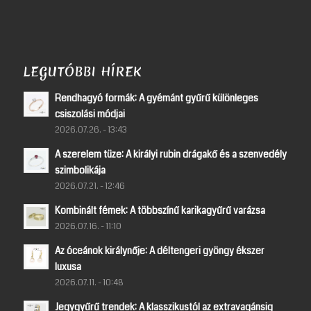
LEGUTÓBBI HÍREK
Rendhagyó formák: A gyémánt gyűrű különleges
csiszolási módjai
2026.07.26. - 13:43
A szerelem tüze: A királyi rubin drágakő és a szenvedély
szimbolikája
2026.07.21. - 12:46
Kombinált fémek: A többszínű karikagyűrű varázsa
2026.07.16. - 11:10
Az óceánok királynője: A déltengeri gyöngy ékszer
luxusa
2026.07.11. - 10:48
Jegygyűrű trendek: A klasszikustól az extravagánsig