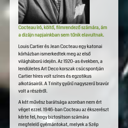
Cocteau író, költő, filmrendező számára, ám
a dizájn napjainkban sem tűnik elavultnak.
Louis Cartier és Jean Cocteau egy katonai
kórházban ismerkedtek meg az első
világháború idején. Az 1920-as években, a
lendületes Art Deco korszak csúcspontján
Cartier híres volt színes és egzotikus
alkotásairól. A Trinity gyűrű nagyszerű bravúr
volt a részéről.
A két művész barátsága azonban nem ért
véget ezzel. 1946-ban Cocteau az ékszerészt
kérte fel, hogy biztosítson számára
megfelelő gyémántokat, melyek a Szép