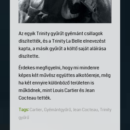
Az egyik Trinity gyűrűt gyémánt csillagok
díszítették, és a Trinity La Belle elnevezést
kapta, a másik gyűrűt a költő saját aláírása
díszítette.
Érdekes megfigyelni, hogy mi mindenre
képes két művész együttes alkotóereje, még
ha két ennyire különböző területen is
működnek, mint Louis Cartier és Jean
Cocteau tették.
Tags:
Cartier
,
Gyémántgyűrű
,
Jean Cocteau
,
Trinity
gyűrű