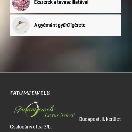
Ékszerek a tavasz illatával
A gyémánt gyűrű ígérete
FATUMJEWELS
Budapest, II. kerület
Csalogány utca 3/b.