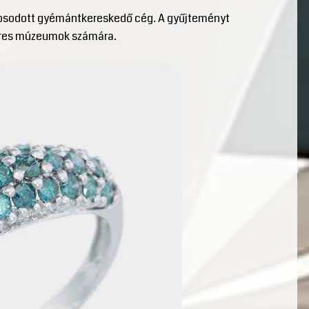
kosodott gyémántkereskedő cég. A gyűjteményt
 híres múzeumok számára.