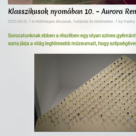
Klasszikusok nyomában 10. – Aurora Re
/
/
2023.09.13.
in
Különleges ékszerek
,
Tudástár és történelem
by
Franky 
Sorozatunknak ebben a részében egy olyan színes gyémánt
sorra járja a világ leghíresebb múzeumait, hogy szépségéve