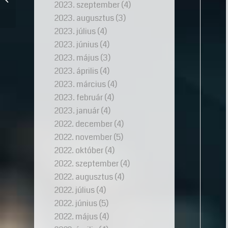
2023. szeptember
(4)
kán sírja
2023. augusztus
(3)
2023. július
(4)
2023. június
(4)
2023. május
(3)
2023. április
(4)
2023. március
(4)
2023. február
(4)
2023. január
(4)
2022. december
(4)
2022. november
(5)
2022. október
(4)
2022. szeptember
(4)
2022. augusztus
(4)
2022. július
(4)
2022. június
(5)
2022. május
(4)