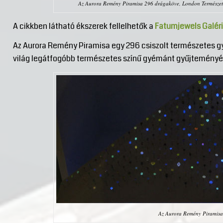
Az Aurora Remény Piramisa 296 drágaköve, London Természett
A cikkben látható ékszerek fellelhetők a
Fatumjewels Galéri
Az Aurora Remény Piramisa egy 296 csiszolt természetes g
világ legátfogóbb természetes színű gyémánt gyűjtemény
Az Aurora Remény Piramis