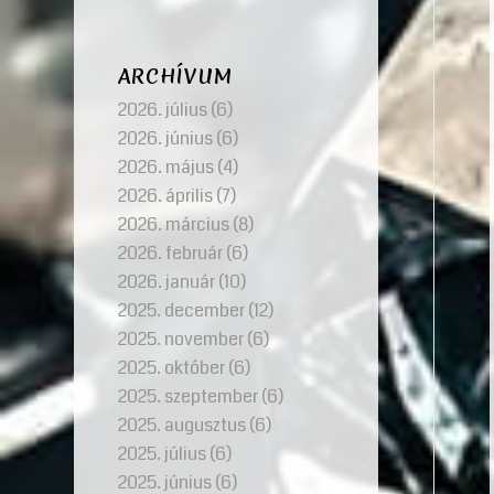
ARCHÍVUM
2026. július
(6)
2026. június
(6)
2026. május
(4)
2026. április
(7)
2026. március
(8)
2026. február
(6)
2026. január
(10)
2025. december
(12)
2025. november
(6)
2025. október
(6)
2025. szeptember
(6)
2025. augusztus
(6)
2025. július
(6)
2025. június
(6)