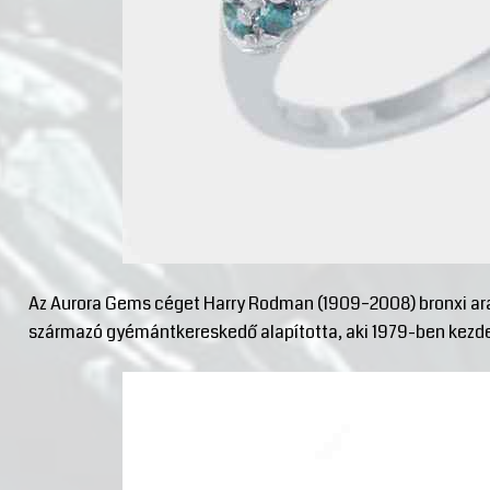
Az Aurora Gems céget Harry Rodman (1909–2008) bronxi ar
származó gyémántkereskedő alapította, aki 1979-ben kezde