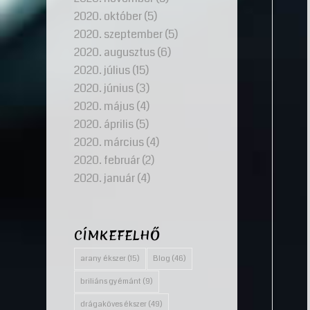
2020. október
(5)
2020. szeptember
(5)
2020. augusztus
(6)
2020. július
(15)
2020. június
(3)
2020. május
(4)
2020. április
(5)
2020. március
(4)
2020. február
(2)
2020. január
(4)
CÍMKEFELHŐ
arany ékszer
(15)
Blog
(46)
briliáns gyémánt
(9)
drágaköves ékszer
(49)