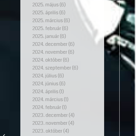
2025. május
(6)
2025. április
(6)
2025. március
(6)
2025. február
(6)
2025. január
(6)
2024. december
(6)
2024. november
(6)
2024. október
(6)
2024. szeptember
(6)
2024. július
(6)
2024. június
(6)
2024. április
(1)
2024. március
(1)
2024. február
(1)
2023. december
(4)
2023. november
(4)
Elveszett kincsek
2023. október
(4)
nyomában 2. – Dzsingisz