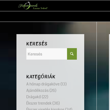
KERESÉS
KATEGÓRIÁK
A hónap drágaköve
(13)
Ajándékozás
(26)
Drágakő
(22)
Ékszer trendek
(36)
Ékszer viselés kisokos
(34)