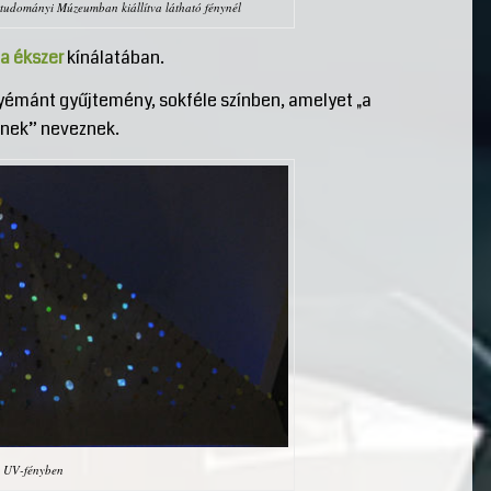
udományi Múzeumban kiállítva látható fénynél
a ékszer
kínálatában.
yémánt gyűjtemény, sokféle színben, amelyet „a
ének” neveznek.
a UV-fényben