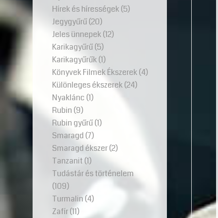
Hírek és hírességek
(5)
Jegygyűrű
(20)
Jeles ünnepek
(12)
Karikagyűrű
(5)
Karikagyűrűk
(1)
Könyvek Filmek Ékszerek
(4)
Különleges ékszerek
(24)
Nyaklánc
(1)
Rubin
(9)
Rubin gyűrű
(1)
Smaragd
(7)
Smaragd ékszer
(2)
Tanzanit
(1)
Tudástár és történelem
(109)
Turmalin
(4)
Zafír
(11)