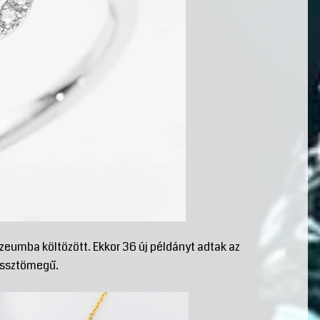
umba költözött. Ekkor 36 új példányt adtak az
össztömegű.