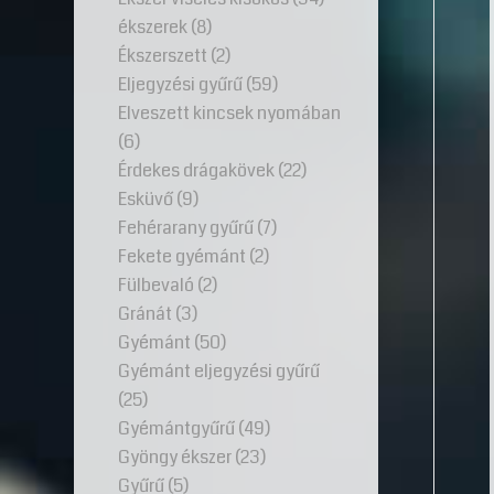
ékszerek
(8)
Ékszerszett
(2)
Eljegyzési gyűrű
(59)
Elveszett kincsek nyomában
(6)
Érdekes drágakövek
(22)
Esküvő
(9)
Fehérarany gyűrű
(7)
Fekete gyémánt
(2)
Fülbevaló
(2)
Gránát
(3)
Gyémánt
(50)
Gyémánt eljegyzési gyűrű
(25)
Gyémántgyűrű
(49)
Gyöngy ékszer
(23)
Gyűrű
(5)