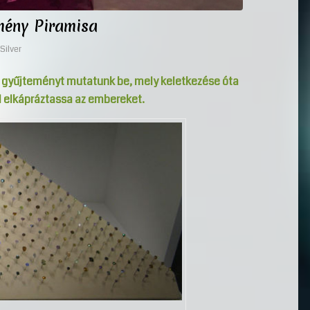
mény Piramisa
Silver
 gyűjteményt mutatunk be, mely keletkezése óta
l elkápráztassa az embereket.