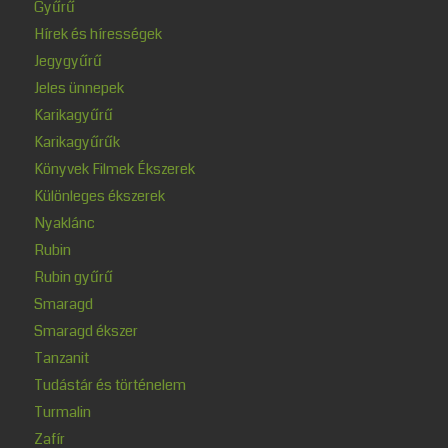
Gyűrű
Hírek és hírességek
Jegygyűrű
Jeles ünnepek
Karikagyűrű
Karikagyűrűk
Könyvek Filmek Ékszerek
Különleges ékszerek
Nyaklánc
Rubin
Rubin gyűrű
Smaragd
Smaragd ékszer
Tanzanit
Tudástár és történelem
Turmalin
Zafír