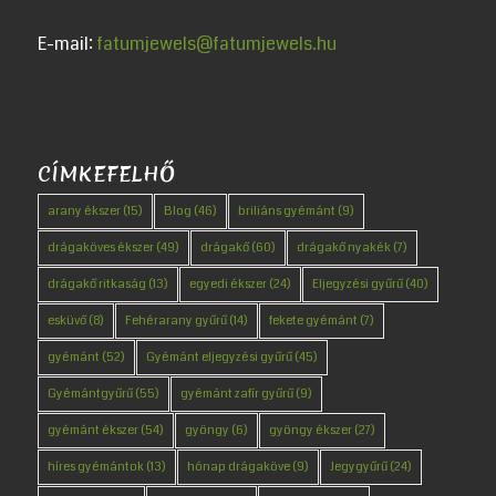
E-mail:
fatumjewels@fatumjewels.hu
CÍMKEFELHŐ
arany ékszer
(15)
Blog
(46)
briliáns gyémánt
(9)
drágaköves ékszer
(49)
drágakő
(60)
drágakő nyakék
(7)
drágakő ritkaság
(13)
egyedi ékszer
(24)
Eljegyzési gyűrű
(40)
esküvő
(8)
Fehérarany gyűrű
(14)
fekete gyémánt
(7)
gyémánt
(52)
Gyémánt eljegyzési gyűrű
(45)
Gyémántgyűrű
(55)
gyémánt zafír gyűrű
(9)
gyémánt ékszer
(54)
gyöngy
(6)
gyöngy ékszer
(27)
híres gyémántok
(13)
hónap drágaköve
(9)
Jegygyűrű
(24)