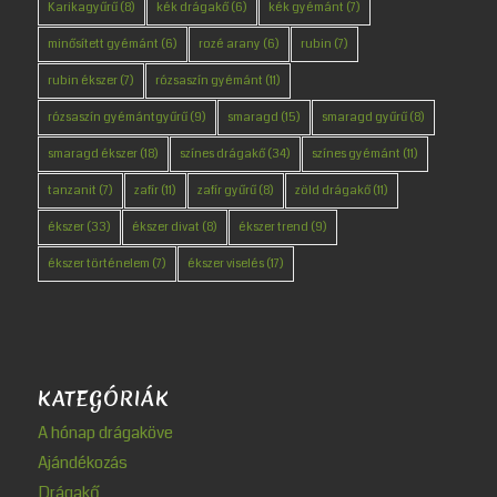
Karikagyűrű
(8)
kék drágakő
(6)
kék gyémánt
(7)
minősített gyémánt
(6)
rozé arany
(6)
rubin
(7)
rubin ékszer
(7)
rózsaszín gyémánt
(11)
rózsaszín gyémántgyűrű
(9)
smaragd
(15)
smaragd gyűrű
(8)
smaragd ékszer
(18)
színes drágakő
(34)
színes gyémánt
(11)
tanzanit
(7)
zafír
(11)
zafír gyűrű
(8)
zöld drágakő
(11)
ékszer
(33)
ékszer divat
(8)
ékszer trend
(9)
ékszer történelem
(7)
ékszer viselés
(17)
KATEGÓRIÁK
A hónap drágaköve
Ajándékozás
Drágakő