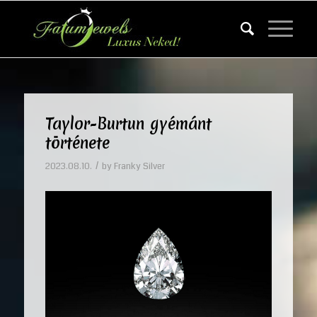
Taylor-Burtun gyémánt
története
/
2023.08.10.
by
Franky Silver