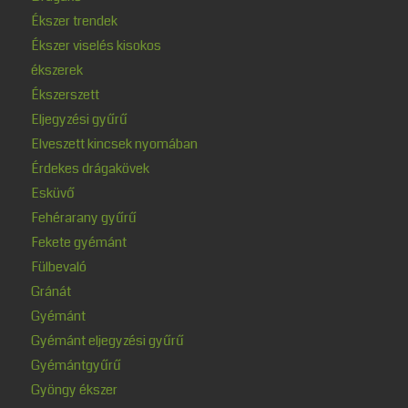
Ékszer trendek
Ékszer viselés kisokos
ékszerek
Ékszerszett
Eljegyzési gyűrű
Elveszett kincsek nyomában
Érdekes drágakövek
Esküvő
Fehérarany gyűrű
Fekete gyémánt
Fülbevaló
Gránát
Gyémánt
Gyémánt eljegyzési gyűrű
Gyémántgyűrű
Gyöngy ékszer