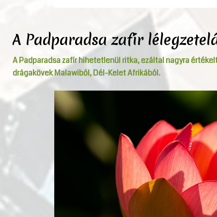
A Padparadsa zafír lélegzetelá
A Padparadsa zafír hihetetlenül ritka, ezáltal nagyra értékel
drágakövek Malawiból, Dél-Kelet Afrikából.