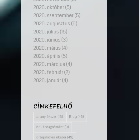
2020. október
(5)
2020. szeptember
(5)
2020. augusztus
(6)
2020. július
(15)
2020. június
(3)
2020. május
(4)
2020. április
(5)
2020. március
(4)
2020. február
(2)
2020. január
(4)
CÍMKEFELHŐ
arany ékszer
(15)
Blog
(46)
briliáns gyémánt
(9)
drágaköves ékszer
(49)