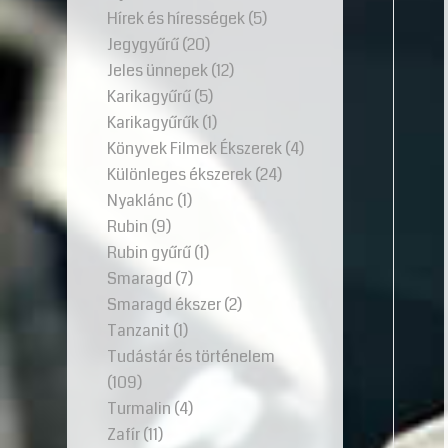
Hírek és hírességek
(5)
Jegygyűrű
(20)
Jeles ünnepek
(12)
Karikagyűrű
(5)
Karikagyűrűk
(1)
Könyvek Filmek Ékszerek
(4)
Különleges ékszerek
(24)
Nyaklánc
(1)
Rubin
(9)
Rubin gyűrű
(1)
Smaragd
(7)
Smaragd ékszer
(2)
Tanzanit
(1)
Tudástár és történelem
(109)
Turmalin
(4)
Zafír
(11)