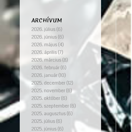
ARCHÍVUM
2026. július
(6)
2026. június
(6)
2026. május
(4)
2026. április
(7)
2026. március
(8)
2026. február
(6)
2026. január
(10)
2025. december
(12)
2025. november
(6)
2025. október
(6)
2025. szeptember
(6)
2025. augusztus
(6)
2025. július
(6)
2025. június
(6)