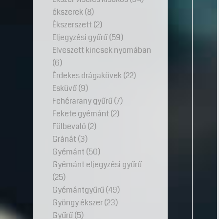
ékszerek
(8)
Ékszerszett
(2)
Eljegyzési gyűrű
(59)
Elveszett kincsek nyomában
(6)
Érdekes drágakövek
(22)
Esküvő
(9)
Fehérarany gyűrű
(7)
Fekete gyémánt
(2)
Fülbevaló
(2)
Gránát
(3)
Gyémánt
(50)
Gyémánt eljegyzési gyűrű
(25)
Gyémántgyűrű
(49)
Gyöngy ékszer
(23)
Gyűrű
(5)