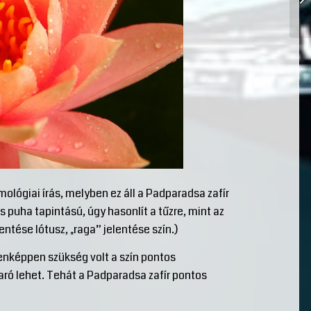
ológiai írás, melyben ez áll a Padparadsa zafír
és puha tapintású, úgy hasonlít a tűzre, mint az
ntése lótusz, „raga” jelentése szín.)
denképpen szükség volt a szín pontos
ró lehet. Tehát a Padparadsa zafír pontos