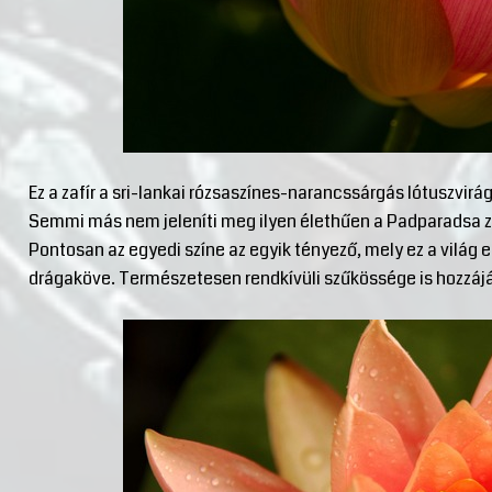
Ez a zafír a sri-lankai rózsaszínes-narancssárgás lótuszvirá
Semmi más nem jeleníti meg ilyen élethűen a Padparadsa zafí
Pontosan az egyedi színe az egyik tényező, mely ez a világ
drágaköve. Természetesen rendkívüli szűkössége is hozzáj