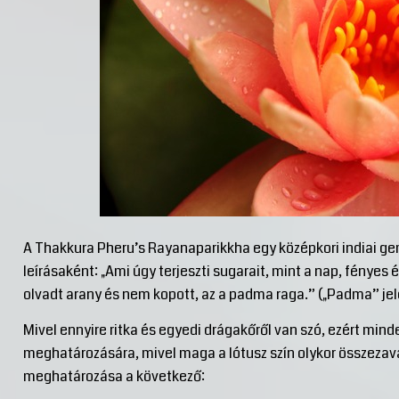
A Thakkura Pheru’s Rayanaparikkha egy középkori indiai gem
leírásaként: „Ami úgy terjeszti sugarait, mint a nap, fényes 
olvadt arany és nem kopott, az a padma raga.” („Padma” jele
Mivel ennyire ritka és egyedi drágakőről van szó, ezért min
meghatározására, mivel maga a lótusz szín olykor összezava
meghatározása a következő: