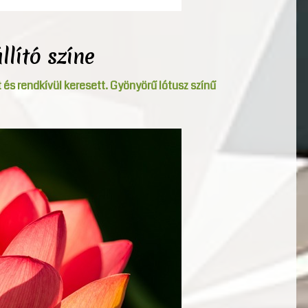
llító színe
t és rendkívül keresett. Gyönyörű lótusz színű