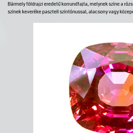
Bármely földrajzi eredetű korrundfajta, melynek színe a ró
színek keveréke pasztell színtónussal, alacsony vagy közepe