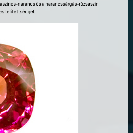
zsaszínes-narancs és a narancssárgás-rózsaszín
s telítettséggel.