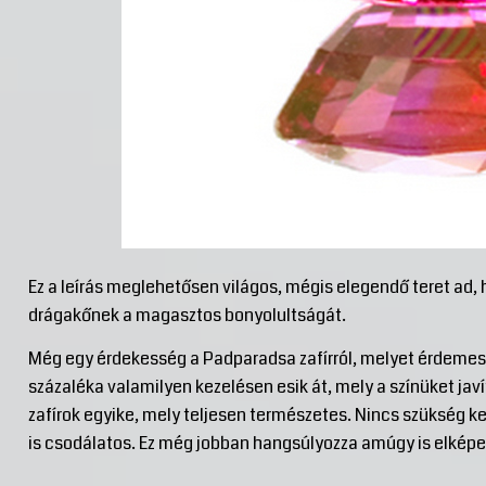
Ez a leírás meglehetősen világos, mégis elegendő teret ad, 
drágakőnek a magasztos bonyolultságát.
Még egy érdekesség a Padparadsa zafírról, melyet érdemes 
százaléka valamilyen kezelésen esik át, mely a színüket jav
zafírok egyike, mely teljesen természetes. Nincs szükség k
is csodálatos. Ez még jobban hangsúlyozza amúgy is elképe