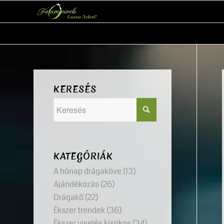
KERESÉS
KATEGÓRIÁK
A hónap drágaköve
(13)
Ajándékozás
(26)
Drágakő
(22)
Ékszer trendek
(36)
Ékszer viselés kisokos
(34)