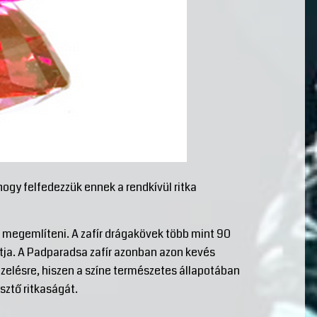
hogy felfedezzük ennek a rendkívül ritka
megemlíteni. A zafír drágakövek több mint 90
ítja. A Padparadsa zafír azonban azon kevés
ezelésre, hiszen a színe természetes állapotában
sztő ritkaságát.