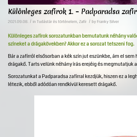
Különleges zafírok 1. – Padparadsa zafír
/
/
2021.09.08.
in
Tudástár és történelem
,
Zafír
by
Franky Silver
Különleges zafírok sorozatunkban bemutatunk néhány valódi
színeket a drágakövekben? Akkor ez a sorozat tetszeni fog.
Bár a zafírról elsősorban a kék szín jut eszünkbe, ám el sem
drágakő. Tarts velünk néhány írás erejéig és megmutatjuk a 
Sorozatunkat a Padparadsa zafírral kezdjük, hiszen ez a le
létezik, ebből adódóan rendkívül keresett drágakő.