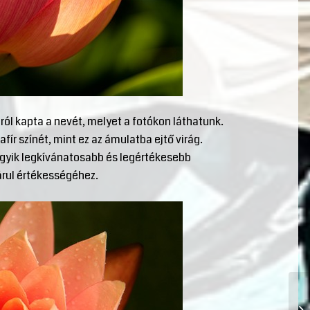
gról kapta a nevét, melyet a fotókon láthatunk.
r színét, mint ez az ámulatba ejtő virág.
 egyik legkívánatosabb és legértékesebb
árul értékességéhez.