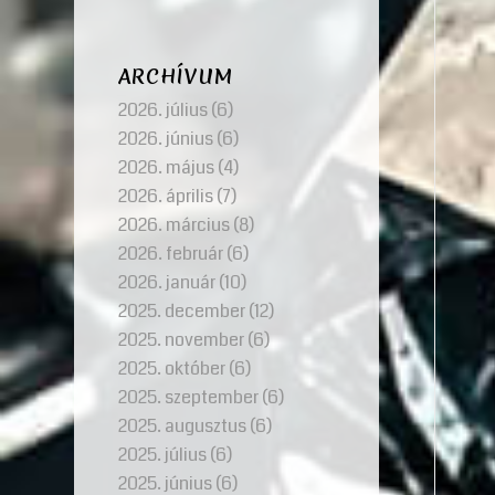
ARCHÍVUM
2026. július
(6)
2026. június
(6)
2026. május
(4)
2026. április
(7)
2026. március
(8)
2026. február
(6)
2026. január
(10)
2025. december
(12)
2025. november
(6)
2025. október
(6)
2025. szeptember
(6)
2025. augusztus
(6)
2025. július
(6)
2025. június
(6)