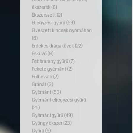
ékszerek
(8)
Ékszerszett
(2)
Eljegyzési gyűrű
(59)
Elveszett kincsek nyomában
(6)
Érdekes drágakövek
(22)
Esküvő
(9)
Fehérarany gyűrű
(7)
Fekete gyémánt
(2)
Fülbevaló
(2)
Gránát
(3)
Gyémánt
(50)
Gyémánt eljegyzési gyűrű
(25)
Gyémántgyűrű
(49)
Gyöngy ékszer
(23)
Gyűrű
(5)