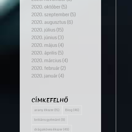
2020. október
(5)
2020. szeptember
(5)
2020. augusztus
(6)
2020. július
(15)
2020. június
(3)
2020. május
(4)
2020. április
(5)
2020. március
(4)
2020. február
(2)
2020. január
(4)
CÍMKEFELHŐ
arany ékszer
(15)
Blog
(46)
briliáns gyémánt
(9)
drágaköves ékszer
(49)