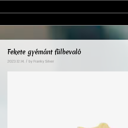
Fekete gyémánt fülbevaló
/
2023.12.14.
by
Franky Silver