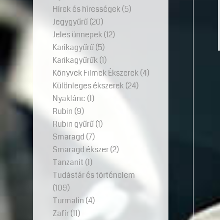
Hírek és hírességek
(5)
Jegygyűrű
(20)
Jeles ünnepek
(12)
Karikagyűrű
(5)
Karikagyűrűk
(1)
Könyvek Filmek Ékszerek
(4)
Különleges ékszerek
(24)
Nyaklánc
(1)
Rubin
(9)
Rubin gyűrű
(1)
Smaragd
(7)
Smaragd ékszer
(2)
Tanzanit
(1)
Tudástár és történelem
(109)
Turmalin
(4)
Zafír
(11)