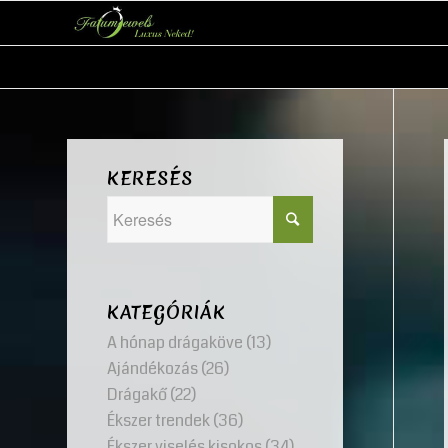
KERESÉS
KATEGÓRIÁK
A hónap drágaköve
(13)
Ajándékozás
(26)
Drágakő
(22)
Ékszer trendek
(36)
Ékszer viselés kisokos
(34)