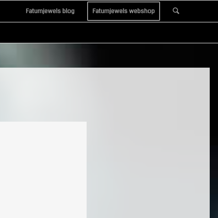
Fatumjewels blog
Fatumjewels webshop