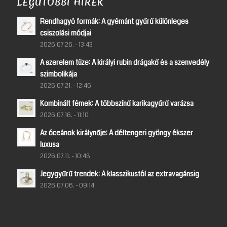
LEGUTÓBBI HÍREK
Rendhagyó formák: A gyémánt gyűrű különleges
csiszolási módjai
2026.07.26. - 13:43
A szerelem tüze: A királyi rubin drágakő és a szenvedély
szimbolikája
2026.07.21. - 12:46
Kombinált fémek: A többszínű karikagyűrű varázsa
2026.07.16. - 11:10
Az óceánok királynője: A déltengeri gyöngy ékszer
luxusa
2026.07.11. - 10:48
Jegygyűrű trendek: A klasszikustól az extravagánsig
2026.07.06. - 09:14