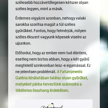
szélesebb hozzávetőlegesen kétszer olyan
széles legyen, mint a másik.
Érdemes vigyázni azonban, nehogy valaki
sarokba szorítsa magát a túl széles
gyűrűkkel. Fontos, hogy felmérjük, milyen
széles ékszert vagyunk képesek viselni az
ujjunkon.
Előfordul, hogy az ember nem tud dönteni,
esetleg nem biztos abban, hogy a két gyűrű
megfelelő szinkronban lesz-e egymással. Ez
ne jelentsen problémát.
A Fatumjewels
Galéria kínálatában találsz olyan gyűrűket,
melyeket párba terveztünk számodra a
tökéletes összhang érdekében.