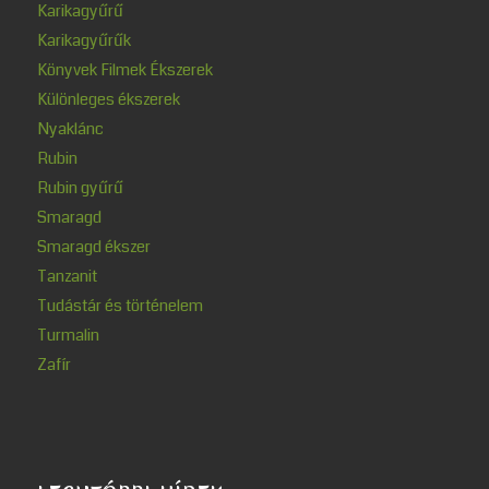
Karikagyűrű
Karikagyűrűk
Könyvek Filmek Ékszerek
Különleges ékszerek
Nyaklánc
Rubin
Rubin gyűrű
Smaragd
Smaragd ékszer
Tanzanit
Tudástár és történelem
Turmalin
Zafír