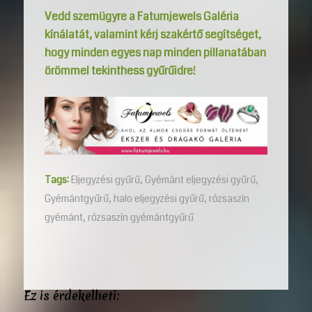
Vedd szemügyre a Fatumjewels Galéria
kínálatát, valamint kérj szakértő segítséget,
hogy minden egyes nap minden pillanatában
örömmel tekinthess gyűrűidre!
Tags:
Eljegyzési gyűrű
,
Gyémánt eljegyzési gyűrű
,
Gyémántgyűrű
,
halo eljegyzési gyűrű
,
rózsaszín
gyémánt
,
rózsaszín gyémántgyűrű
Ez is érdekelheti: