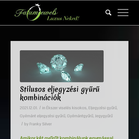
Stílusos eljegyzési gyűrű
kombinációk
/
2021.12.01.
in
Ékszer viselés kisokos
,
Eljegyzési gyűrű
,
Gyémánt eljegyzési gyűrű
,
Gyémántgyűrű
,
Jegygyűrű
/
by
Franky Silver
Amikor két gyűrűt kombinálunk egymással,