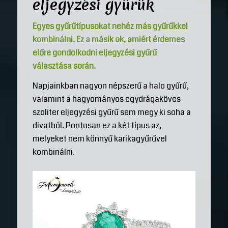
eljegyzési gyűrűk
Egyes gyűrűtípusokat nehéz más gyűrűkkel
kombinálni. Ez a másik ok, amiért érdemes
előre gondolkodni eljegyzési gyűrű
választása során.
Napjainkban nagyon népszerű a halo gyűrű,
valamint a hagyományos egydrágaköves
szoliter eljegyzési gyűrű sem megy ki soha a
divatból. Pontosan ez a két típus az,
melyeket nem könnyű karikagyűrűvel
kombinálni.