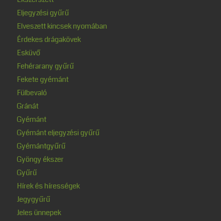
Eljegyzési gyűrű
Elveszett kincsek nyomában
Érdekes drágakövek
Esküvő
Fehérarany gyűrű
Fekete gyémánt
Fülbevaló
Gránát
Gyémánt
Gyémánt eljegyzési gyűrű
Gyémántgyűrű
Gyöngy ékszer
Gyűrű
Hírek és hírességek
Jegygyűrű
Jeles ünnepek