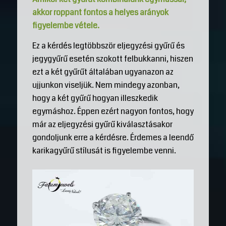
akkor roppant fontos a helyes arányok
figyelembe vétele.
Ez a kérdés legtöbbször eljegyzési gyűrű és
jegygyűrű esetén szokott felbukkanni, hiszen
ezt a két gyűrűt általában ugyanazon az
ujjunkon viseljük. Nem mindegy azonban,
hogy a két gyűrű hogyan illeszkedik
egymáshoz. Éppen ezért nagyon fontos, hogy
már az eljegyzési gyűrű kiválasztásakor
gondoljunk erre a kérdésre. Érdemes a leendő
karikagyűrű stílusát is figyelembe venni.