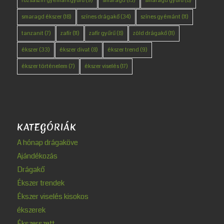
rózsaszín gyémántgyűrű
(9)
smaragd
(15)
smaragd gyűrű
(8)
smaragd ékszer
(18)
színes drágakő
(34)
színes gyémánt
(11)
tanzanit
(7)
zafír
(11)
zafír gyűrű
(8)
zöld drágakő
(11)
ékszer
(33)
ékszer divat
(8)
ékszer trend
(9)
ékszer történelem
(7)
ékszer viselés
(17)
KATEGÓRIÁK
A hónap drágaköve
Ajándékozás
Drágakő
Ékszer trendek
Ékszer viselés kisokos
ékszerek
Ékszerszett