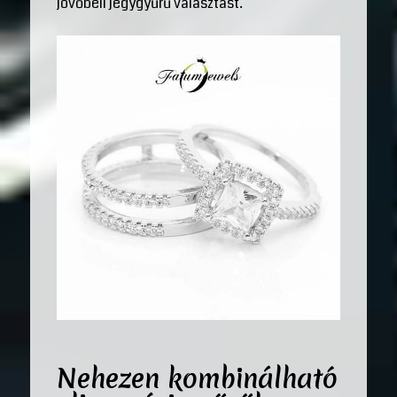
jövőbeli jegygyűrű választást.
Nehezen kombinálható