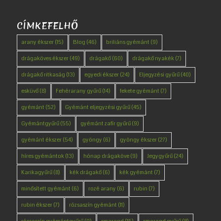
CÍMKEFELHŐ
arany ékszer
(15)
Blog
(46)
briliáns gyémánt
(9)
drágaköves ékszer
(49)
drágakő
(60)
drágakő nyakék
(7)
drágakő ritkaság
(13)
egyedi ékszer
(24)
Eljegyzési gyűrű
(40)
esküvő
(8)
Fehérarany gyűrű
(14)
fekete gyémánt
(7)
gyémánt
(52)
Gyémánt eljegyzési gyűrű
(45)
Gyémántgyűrű
(55)
gyémánt zafír gyűrű
(9)
gyémánt ékszer
(54)
gyöngy
(6)
gyöngy ékszer
(27)
híres gyémántok
(13)
hónap drágaköve
(9)
Jegygyűrű
(24)
Karikagyűrű
(8)
kék drágakő
(6)
kék gyémánt
(7)
minősített gyémánt
(6)
rozé arany
(6)
rubin
(7)
rubin ékszer
(7)
rózsaszín gyémánt
(11)