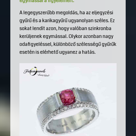
egymással a figyelemért.
A legegyszerűbb megoldás, ha az eljegyzési
gyűrű és a karikagyűrű ugyanolyan széles. Ez
sokat lendít azon, hogy valóban szinkronba
kerüljenek egymással. Olykor azonban nagy
odafigyeléssel, különböző szélességű gyűrűk
esetén is elérhető ugyanez a hatás.