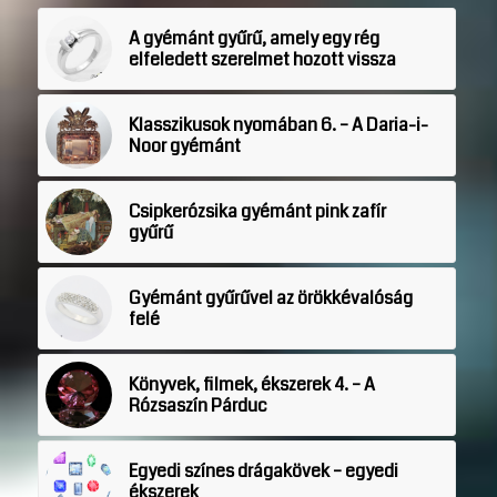
A gyémánt gyűrű, amely egy rég
elfeledett szerelmet hozott vissza
Klasszikusok nyomában 6. – A Daria-i-
Noor gyémánt
Csipkerózsika gyémánt pink zafír
gyűrű
Gyémánt gyűrűvel az örökkévalóság
felé
Könyvek, filmek, ékszerek 4. – A
Rózsaszín Párduc
Egyedi színes drágakövek – egyedi
ékszerek