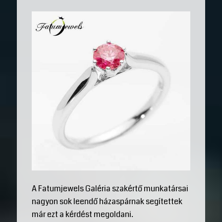
A Fatumjewels Galéria szakértő munkatársai
nagyon sok leendő házaspárnak segítettek
már ezt a kérdést megoldani.