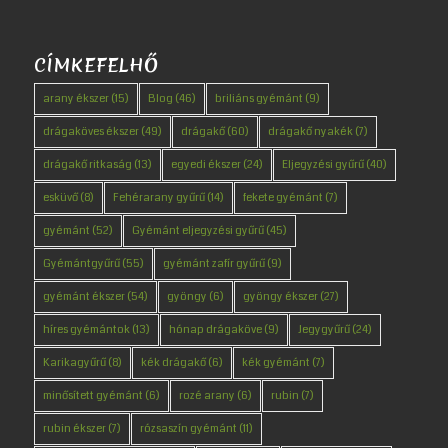
CÍMKEFELHŐ
arany ékszer
(15)
Blog
(46)
briliáns gyémánt
(9)
drágaköves ékszer
(49)
drágakő
(60)
drágakő nyakék
(7)
drágakő ritkaság
(13)
egyedi ékszer
(24)
Eljegyzési gyűrű
(40)
esküvő
(8)
Fehérarany gyűrű
(14)
fekete gyémánt
(7)
gyémánt
(52)
Gyémánt eljegyzési gyűrű
(45)
Gyémántgyűrű
(55)
gyémánt zafír gyűrű
(9)
gyémánt ékszer
(54)
gyöngy
(6)
gyöngy ékszer
(27)
híres gyémántok
(13)
hónap drágaköve
(9)
Jegygyűrű
(24)
Karikagyűrű
(8)
kék drágakő
(6)
kék gyémánt
(7)
minősített gyémánt
(6)
rozé arany
(6)
rubin
(7)
rubin ékszer
(7)
rózsaszín gyémánt
(11)