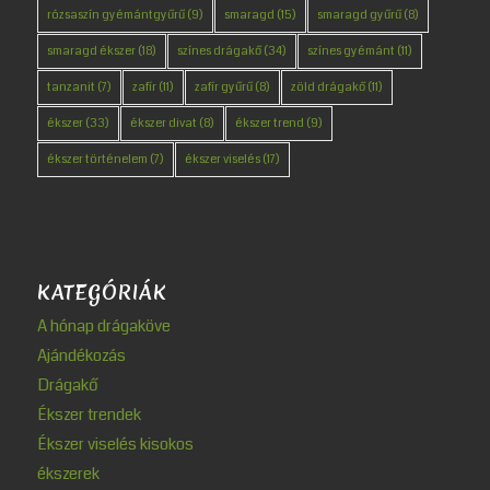
rózsaszín gyémántgyűrű
(9)
smaragd
(15)
smaragd gyűrű
(8)
smaragd ékszer
(18)
színes drágakő
(34)
színes gyémánt
(11)
tanzanit
(7)
zafír
(11)
zafír gyűrű
(8)
zöld drágakő
(11)
ékszer
(33)
ékszer divat
(8)
ékszer trend
(9)
ékszer történelem
(7)
ékszer viselés
(17)
KATEGÓRIÁK
A hónap drágaköve
Ajándékozás
Drágakő
Ékszer trendek
Ékszer viselés kisokos
ékszerek