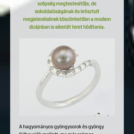
szépség megtestesítője, de
sokoldalúságának és letisztult
megjelenésének köszönhetően a modern
dizájnban is sikerült teret hódítania.
A hagyományos gyöngysorok és gyöngy