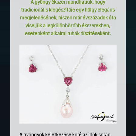
A gyöngy ékszer mondhatjuk, hogy
tradicionális kiegészítője egy hölgy elegáns
megjelenésének, hiszen már évszázadok óta
viseljük a legkülönbözőbb ékszerekben,
esetenként alkalmi ruhák díszítéseként.
A gyöngyök keletkezése köré az idők során