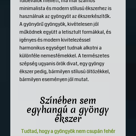
fülbevalók mellett, ma már számos
minimalista és modern stílusú ékszerhez is
használnak az gyöngyöt az ékszerkészítők.
A gyönyörű gyöngyök, kivételesen jól
működnek együtt a letisztult formákkal, és
igényes és modern kivitelezéssel
harmonikus egységet tudnak alkotni a
különféle nemesfémekkel. A természetes
szépség ugyanis örök divat, egy gyöngy
ékszer pedig, bármilyen stílusú öltözékkel,
bármilyen eseményen jól mutat.
Színében sem
egyhangú a gyöngy
ékszer
Tudtad, hogy a gyöngyök nem csupán fehér