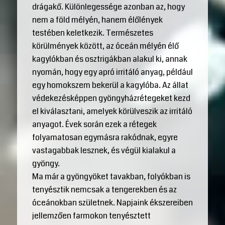
drágakő. Különlegessége azonban az, hogy
nem a föld mélyén, hanem élőlények
testében keletkezik. Természetes
körülmények között, az óceán mélyén élő
kagylókban és osztrigákban alakul ki, annak
nyomán, hogy egy apró irritáló anyag, például
egy homokszem bekerül a kagylóba. Az állat
védekezésképpen gyöngyházrétegeket kezd
el kiválasztani, amelyek körülveszik az irritáló
anyagot. Évek során ezek a rétegek
folyamatosan egymásra rakódnak, egyre
vastagabbak lesznek, és végül kialakul a
gyöngy.
Ma már a gyöngyöket tavakban, folyókban is
tenyésztik nemcsak a tengerekben és az
óceánokban születnek. Napjaink ékszereiben
jellemzően farmokon tenyésztett