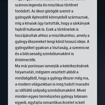
számos legenda és misztikus történet
fonódott. Az ókori görögök szerint a
gyöngyök Aphrodité könnyeiből származnak,
míg a kínaiak úgy tartották, hogy a sárkányok
fejéről hullanak le. Ezek a történetek is
hozzájárultak ahhoz a misztikumhoz, amely a
gyöngy ékszereket lengi körül hosszú ideje. A
gyöngyöket gyakran a tisztaság, a szerencse
és a bölcsesség szimbólumaként is
értelmezték.
Ma már pontosan ismerjük a keletkezésének
folyamatát, mégsem veszített abból a
minőségéből, hogy a gyöngy ékszer még ma,
a modern világunkban is meg tudott maradni
az időtálló szépség szimbólumaként. Mivel
minden egyes természetes gyöngy teljesen
egyedi, egyfajta romantikus érzetet is kelt