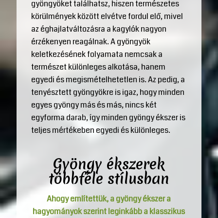
gyöngyöket találhatsz, hiszen természetes
körülmények között elvétve fordul elő, mivel
az éghajlatváltozásra a kagylók nagyon
érzékenyen reagálnak. A gyöngyök
keletkezésének folyamata nemcsak a
természet különleges alkotása, hanem
egyedi és megismételhetetlen is. Az pedig, a
tenyésztett gyöngyökre is igaz, hogy minden
egyes gyöngy más és más, nincs két
egyforma darab, így minden gyöngy ékszer is
teljes mértékeben egyedi és különleges.
Gyöngy ékszerek
többféle stílusban
Ahogy említettük, a gyöngy ékszer a
hagyományok szerint leginkább a klasszikus