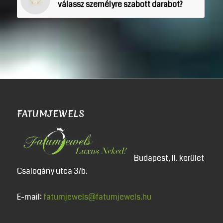
válassz személyre szabott darabot?
FATUMJEWELS
Budapest, II. kerület
Csalogány utca 3/b.
E-mail:
fatumjewels@fatumjewels.hu