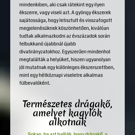
mindenkiben, aki csak rátekint egy ilyen
ékszerre, vagy viseli azt. A gyöngy ékszerek
sajátossága, hogy letisztult és visszafogott
megjelenésüknek köszönhetően, kiválóan
tudtak alkalmazkodni az évszázadok során
felbukkanó újabbnál újabb
divatirányzatokhoz. Egyszerűen mindenhol
megtalálták a helyüket, hiszen ugyanolyan
jól mutatnak egy különleges ékszerszettben,
mint egy hétköznapi viseletre alkalmas
fülbevalóként.
Természetes drágakő,
amelyet kagylók
alkotnak
Sokan, ha azt hallják, hogy drágakő, a