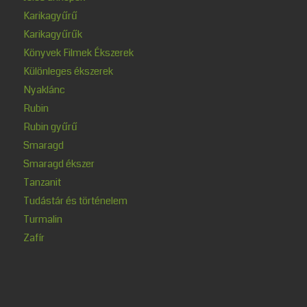
Karikagyűrű
Karikagyűrűk
Könyvek Filmek Ékszerek
Különleges ékszerek
Nyaklánc
Rubin
Rubin gyűrű
Smaragd
Smaragd ékszer
Tanzanit
Tudástár és történelem
Turmalin
Zafír