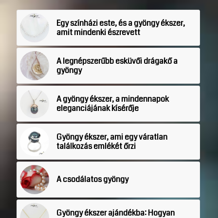
Egy színházi este, és a gyöngy ékszer,
amit mindenki észrevett
A legnépszerűbb esküvői drágakő a
gyöngy
A gyöngy ékszer, a mindennapok
eleganciájának kísérője
Gyöngy ékszer, ami egy váratlan
találkozás emlékét őrzi
A csodálatos gyöngy
Gyöngy ékszer ajándékba: Hogyan