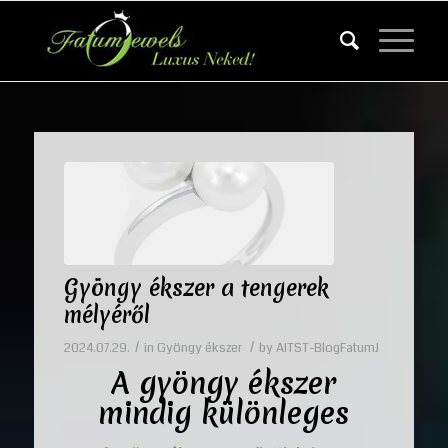
Gyöngy ékszer a tengerek
mélyéről
/
/
2024.07.29.
in
Gyöngy ékszer
by
AITST-BlogFatumJ
A gyöngy ékszer
mindig különleges