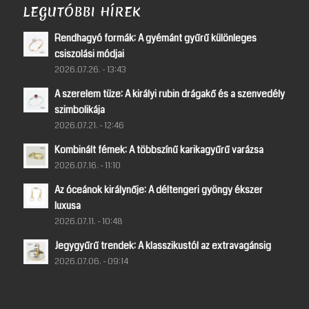
LEGUTÓBBI HÍREK
Rendhagyó formák: A gyémánt gyűrű különleges
csiszolási módjai
2026.07.26. - 13:43
A szerelem tüze: A királyi rubin drágakő és a szenvedély
szimbolikája
2026.07.21. - 12:46
Kombinált fémek: A többszínű karikagyűrű varázsa
2026.07.16. - 11:10
Az óceánok királynője: A déltengeri gyöngy ékszer
luxusa
2026.07.11. - 10:48
Jegygyűrű trendek: A klasszikustól az extravagánsig
2026.07.06. - 09:14