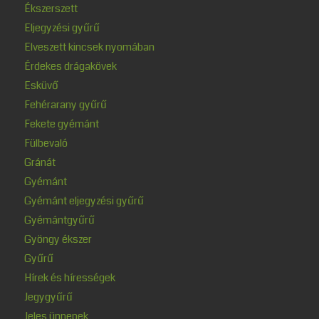
Ékszerszett
Eljegyzési gyűrű
Elveszett kincsek nyomában
Érdekes drágakövek
Esküvő
Fehérarany gyűrű
Fekete gyémánt
Fülbevaló
Gránát
Gyémánt
Gyémánt eljegyzési gyűrű
Gyémántgyűrű
Gyöngy ékszer
Gyűrű
Hírek és hírességek
Jegygyűrű
Jeles ünnepek