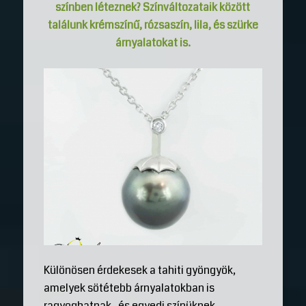
színben léteznek? Színváltozataik között
találunk krémszínű, rózsaszín, lila, és szürke
árnyalatokat is.
Különösen érdekesek a tahiti gyöngyök,
amelyek sötétebb árnyalatokban is
ragyoghatnak , és egyedi színüknek