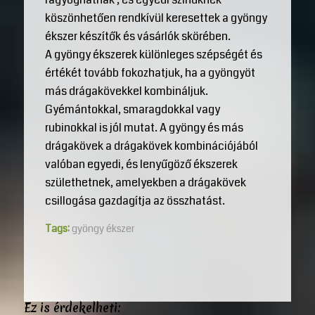
köszönhetően rendkívül keresettek a gyöngy
ékszer készítők és vásárlók skörében.
A gyöngy ékszerek különleges szépségét és
értékét tovább fokozhatjuk, ha a gyöngyöt
más drágakövekkel kombináljuk.
Gyémántokkal, smaragdokkal vagy
rubinokkal is jól mutat. A gyöngy és más
drágakövek a drágakövek kombinációjából
valóban egyedi, és lenyűgöző ékszerek
születhetnek, amelyekben a drágakövek
csillogása gazdagítja az összhatást.
Tags:
gyöngy ékszer
Ez is érdekelheti: