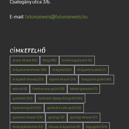
Csalogány utca 3/b.
E-mail:
fatumjewels@fatumjewels.hu
CÍMKEFELHŐ
arany ékszer
(15)
Blog
(46)
briliáns gyémánt
(9)
drágaköves ékszer
(49)
drágakő
(60)
drágakő nyakék
(7)
drágakő ritkaság
(13)
egyedi ékszer
(24)
Eljegyzési gyűrű
(40)
esküvő
(8)
Fehérarany gyűrű
(14)
fekete gyémánt
(7)
gyémánt
(52)
Gyémánt eljegyzési gyűrű
(45)
Gyémántgyűrű
(55)
gyémánt zafír gyűrű
(9)
gyémánt ékszer
(54)
gyöngy
(6)
gyöngy ékszer
(27)
híres gyémántok
(13)
hónap drágaköve
(9)
Jegygyűrű
(24)