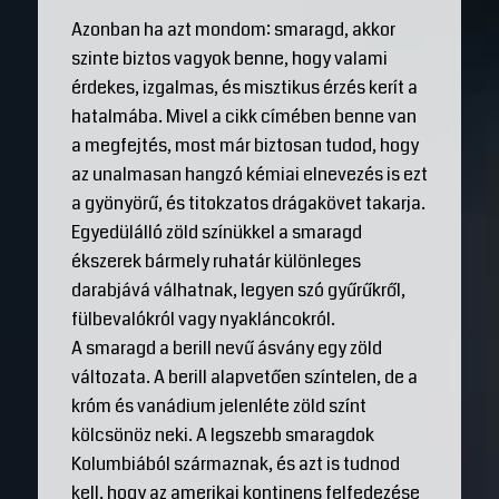
Azonban ha azt mondom: smaragd, akkor
szinte biztos vagyok benne, hogy valami
érdekes, izgalmas, és misztikus érzés kerít a
hatalmába. Mivel a cikk címében benne van
a megfejtés, most már biztosan tudod, hogy
az unalmasan hangzó kémiai elnevezés is ezt
a gyönyörű, és titokzatos drágakövet takarja.
Egyedülálló zöld színükkel a smaragd
ékszerek bármely ruhatár különleges
darabjává válhatnak, legyen szó gyűrűkről,
fülbevalókról vagy nyakláncokról.
A smaragd a berill nevű ásvány egy zöld
változata. A berill alapvetően színtelen, de a
króm és vanádium jelenléte zöld színt
kölcsönöz neki. A legszebb smaragdok
Kolumbiából származnak, és azt is tudnod
kell, hogy az amerikai kontinens felfedezése