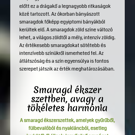
előtt ez a drágakő a legnagyobb ritkaságok
közé tartozott. Az ókorban bányászott
smaragdok főképp egyiptomi bányákból
kerültek elő. A smaragdok zöld színe változó
lehet, a világos zöldtől a mély, intenzív zöldig.
Az értékesebb smaragdokat sötétebb és
intenzívebb színükről ismerheted fel. Az
átlátszóság és a szín egyensúlya is fontos
szerepet játszik az érték meghatározásában.
Smaragd ékszer
szettben, avagy a
tökéletes harmónia
A smaragd ékszerszettek, amelyek gyűrűből,
fülbevalóból és nyakláncból, esetleg