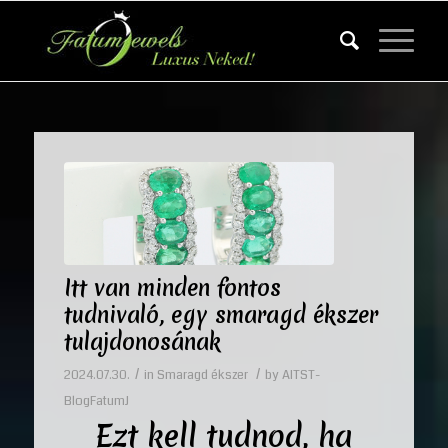
Itt van minden fontos
tudnivaló, egy smaragd ékszer
tulajdonosának
/
/
2024.07.30.
in
Smaragd ékszer
by
AITST-
BlogFatumJ
Ezt kell tudnod, ha