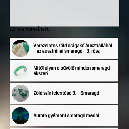
Ez is érdekelheti:
Varázslatos zöld drágakő Ausztráliából
– az ausztráliai smaragd – 3. rész
Mitől olyan elbűvölő minden smaragd
ékszer?
Zöld szín jelentése 3. – Smaragd
Aurora gyémánt smaragd medál