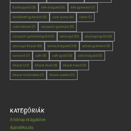
Karikagyűrű
(8)
kék drágakő
(6)
kék gyémánt
(7)
minősített gyémánt
(6)
rozé arany
(6)
rubin
(7)
rubin ékszer
(7)
rózsaszín gyémánt
(11)
rózsaszín gyémántgyűrű
(9)
smaragd
(15)
smaragd gyűrű
(8)
smaragd ékszer
(18)
színes drágakő
(34)
színes gyémánt
(11)
tanzanit
(7)
zafír
(11)
zafír gyűrű
(8)
zöld drágakő
(11)
ékszer
(33)
ékszer divat
(8)
ékszer trend
(9)
ékszer történelem
(7)
ékszer viselés
(17)
KATEGÓRIÁK
A hónap drágaköve
Ajándékozás