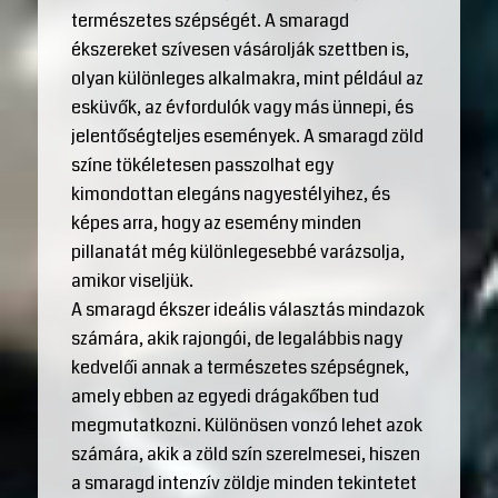
természetes szépségét. A smaragd
ékszereket szívesen vásárolják szettben is,
olyan különleges alkalmakra, mint például az
esküvők, az évfordulók vagy más ünnepi, és
jelentőségteljes események. A smaragd zöld
színe tökéletesen passzolhat egy
kimondottan elegáns nagyestélyihez, és
képes arra, hogy az esemény minden
pillanatát még különlegesebbé varázsolja,
amikor viseljük.
A smaragd ékszer ideális választás mindazok
számára, akik rajongói, de legalábbis nagy
kedvelői annak a természetes szépségnek,
amely ebben az egyedi drágakőben tud
megmutatkozni. Különösen vonzó lehet azok
számára, akik a zöld szín szerelmesei, hiszen
a smaragd intenzív zöldje minden tekintetet