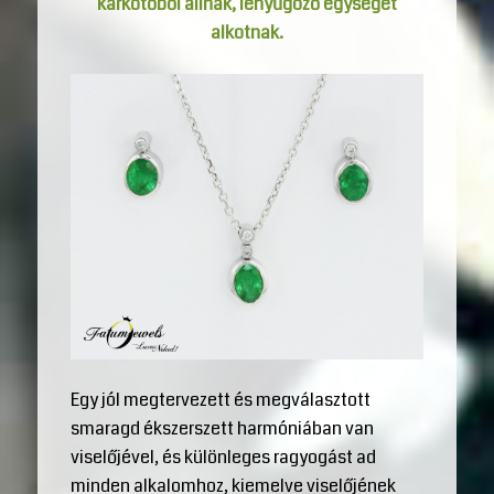
karkötőből állnak, lenyűgöző egységet
alkotnak.
Egy jól megtervezett és megválasztott
smaragd ékszerszett harmóniában van
viselőjével, és különleges ragyogást ad
minden alkalomhoz, kiemelve viselőjének