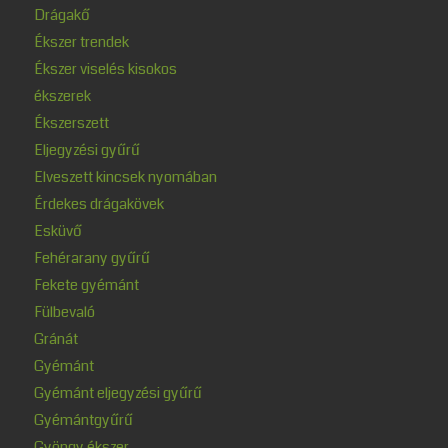
Drágakő
Ékszer trendek
Ékszer viselés kisokos
ékszerek
Ékszerszett
Eljegyzési gyűrű
Elveszett kincsek nyomában
Érdekes drágakövek
Esküvő
Fehérarany gyűrű
Fekete gyémánt
Fülbevaló
Gránát
Gyémánt
Gyémánt eljegyzési gyűrű
Gyémántgyűrű
Gyöngy ékszer