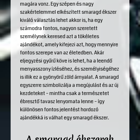
magára vonz. Egy szépen és nagy
szakértelemmel elkészített smaragd ékszer
kiváló választás lehet akkor is, ha egy
számodra fontos, nagyon szeretett
személynek keresed azt a tökéletes
ajándékot, amely kifejezi azt, hogy mennyire
fontos szerepe van az életedben. Akár
eljegyzési gyűrű köve is lehet, ha a leendő
menyasszony ízléséhez, és személyiségéhez
is illik ez a gyönyörű zöld árnyalat. A smaragd
egyszerre szimbolizálja a megújulást és az új
kezdeteket – mintha csak a természetet
ébresztő tavasz lenyomata lenne – így
különösen fontos jelentést hordozó
ajándékká is válhat egy smaragd ékszer.
A smaragd ékszerek