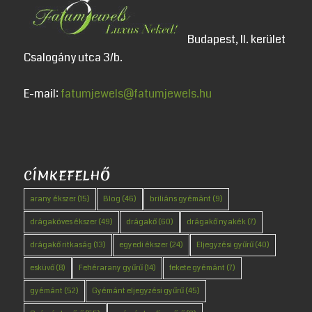
Budapest, II. kerület
Csalogány utca 3/b.
E-mail:
fatumjewels@fatumjewels.hu
CÍMKEFELHŐ
arany ékszer
(15)
Blog
(46)
briliáns gyémánt
(9)
drágaköves ékszer
(49)
drágakő
(60)
drágakő nyakék
(7)
drágakő ritkaság
(13)
egyedi ékszer
(24)
Eljegyzési gyűrű
(40)
esküvő
(8)
Fehérarany gyűrű
(14)
fekete gyémánt
(7)
gyémánt
(52)
Gyémánt eljegyzési gyűrű
(45)