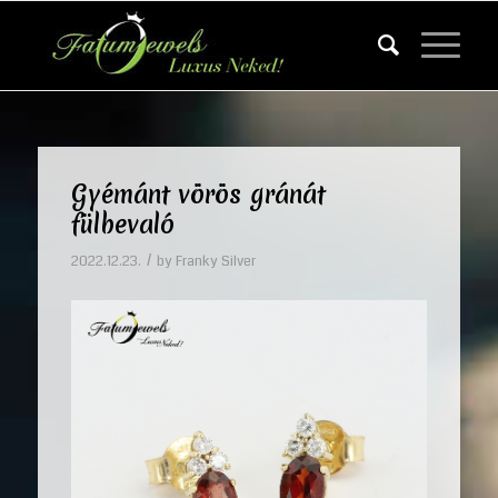
Gyémánt vörös gránát
fülbevaló
/
2022.12.23.
by
Franky Silver