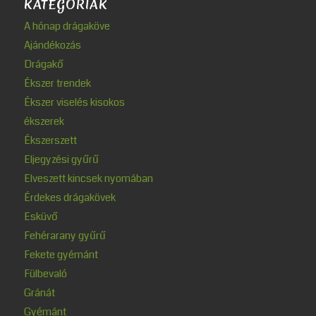
KATEGÓRIÁK
A hónap drágaköve
Ajándékozás
Drágakő
Ékszer trendek
Ékszer viselés kisokos
ékszerek
Ékszerszett
Eljegyzési gyűrű
Elveszett kincsek nyomában
Érdekes drágakövek
Esküvő
Fehérarany gyűrű
Fekete gyémánt
Fülbevaló
Gránát
Gyémánt