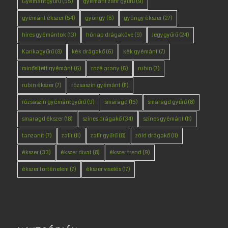
Gyémántgyűrű
(55)
gyémánt zafír gyűrű
(9)
gyémánt ékszer
(54)
gyöngy
(6)
gyöngy ékszer
(27)
híres gyémántok
(13)
hónap drágaköve
(9)
Jegygyűrű
(24)
Karikagyűrű
(8)
kék drágakő
(6)
kék gyémánt
(7)
minősített gyémánt
(6)
rozé arany
(6)
rubin
(7)
rubin ékszer
(7)
rózsaszín gyémánt
(11)
rózsaszín gyémántgyűrű
(9)
smaragd
(15)
smaragd gyűrű
(8)
smaragd ékszer
(18)
színes drágakő
(34)
színes gyémánt
(11)
tanzanit
(7)
zafír
(11)
zafír gyűrű
(8)
zöld drágakő
(11)
ékszer
(33)
ékszer divat
(8)
ékszer trend
(9)
ékszer történelem
(7)
ékszer viselés
(17)