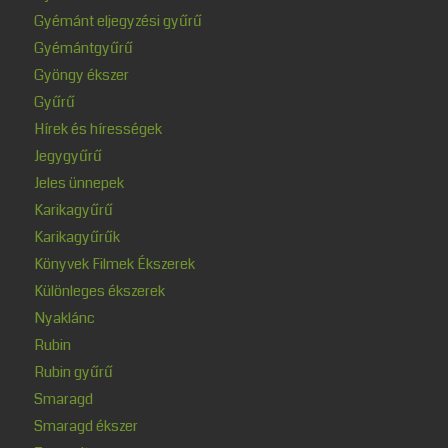
Gyémánt eljegyzési gyűrű
Gyémántgyűrű
Gyöngy ékszer
Gyűrű
Hírek és hírességek
Jegygyűrű
Jeles ünnepek
Karikagyűrű
Karikagyűrűk
Könyvek Filmek Ékszerek
Különleges ékszerek
Nyaklánc
Rubin
Rubin gyűrű
Smaragd
Smaragd ékszer