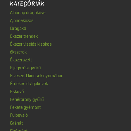
KATEGÓRIÁK
A hónap drágaköve
Ajándékozás
Drágakő
Ékszer trendek
Ékszer viselés kisokos
ékszerek
Ékszerszett
Eljegyzési gyűrű
Elveszett kincsek nyomában
Érdekes drágakövek
Esküvő
Fehérarany gyűrű
Fekete gyémánt
Fülbevaló
Gránát
Gyémánt