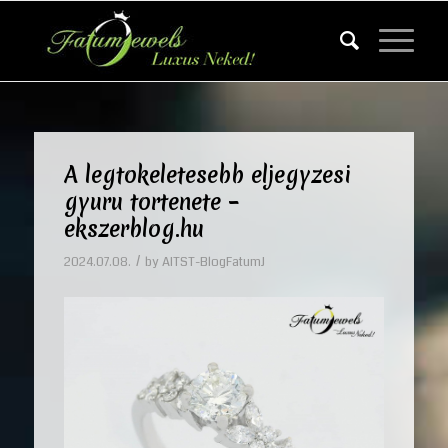
A legtokeletesebb eljegyzesi
gyuru tortenete –
ekszerblog.hu
/
2024.07.08.
by
AITST-BlogFatumJ