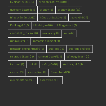
Gyémántgyűrű
(55)
gyémánt zafír gyűrű
(9)
gyémánt ékszer
(54)
gyöngy
(6)
gyöngy ékszer
(27)
híres gyémántok
(13)
hónap drágaköve
(9)
Jegygyűrű
(24)
Karikagyűrű
(8)
kék drágakő
(6)
kék gyémánt
(7)
minősített gyémánt
(6)
rozé arany
(6)
rubin
(7)
rubin ékszer
(7)
rózsaszín gyémánt
(11)
rózsaszín gyémántgyűrű
(9)
smaragd
(15)
smaragd gyűrű
(8)
smaragd ékszer
(18)
színes drágakő
(34)
színes gyémánt
(11)
tanzanit
(7)
zafír
(11)
zafír gyűrű
(8)
zöld drágakő
(11)
ékszer
(33)
ékszer divat
(8)
ékszer trend
(9)
ékszer történelem
(7)
ékszer viselés
(17)