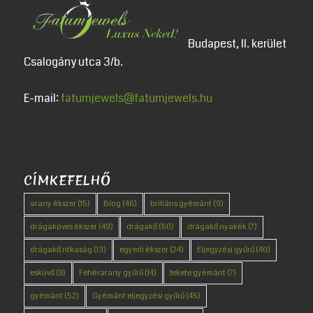
Budapest, II. kerület
Csalogány utca 3/b.
E-mail:
fatumjewels@fatumjewels.hu
CÍMKEFELHŐ
arany ékszer
(15)
Blog
(46)
briliáns gyémánt
(9)
drágaköves ékszer
(49)
drágakő
(60)
drágakő nyakék
(7)
drágakő ritkaság
(13)
egyedi ékszer
(24)
Eljegyzési gyűrű
(40)
esküvő
(8)
Fehérarany gyűrű
(14)
fekete gyémánt
(7)
gyémánt
(52)
Gyémánt eljegyzési gyűrű
(45)