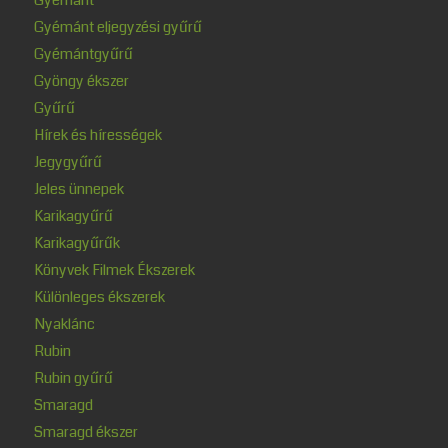
Gyémánt eljegyzési gyűrű
Gyémántgyűrű
Gyöngy ékszer
Gyűrű
Hírek és hírességek
Jegygyűrű
Jeles ünnepek
Karikagyűrű
Karikagyűrűk
Könyvek Filmek Ékszerek
Különleges ékszerek
Nyaklánc
Rubin
Rubin gyűrű
Smaragd
Smaragd ékszer