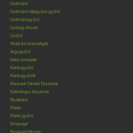
Gyémánt
Gyémánt eljegyzési gyűrű
Gyémántgyűrű
Gyöngy ékszer
Gyűrű
Hírek és hírességek
Jegygyűrű
Jeles ünnepek
Karikagyűrű
Karikagyűrűk
Könyvek Filmek Ékszerek
Különleges ékszerek
Nyaklánc
Rubin
Rubin gyűrű
Smaragd
Smaragd ékszer