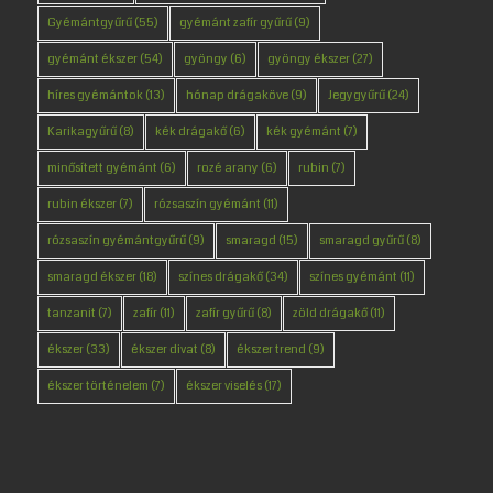
Gyémántgyűrű
(55)
gyémánt zafír gyűrű
(9)
gyémánt ékszer
(54)
gyöngy
(6)
gyöngy ékszer
(27)
híres gyémántok
(13)
hónap drágaköve
(9)
Jegygyűrű
(24)
Karikagyűrű
(8)
kék drágakő
(6)
kék gyémánt
(7)
minősített gyémánt
(6)
rozé arany
(6)
rubin
(7)
rubin ékszer
(7)
rózsaszín gyémánt
(11)
rózsaszín gyémántgyűrű
(9)
smaragd
(15)
smaragd gyűrű
(8)
smaragd ékszer
(18)
színes drágakő
(34)
színes gyémánt
(11)
tanzanit
(7)
zafír
(11)
zafír gyűrű
(8)
zöld drágakő
(11)
ékszer
(33)
ékszer divat
(8)
ékszer trend
(9)
ékszer történelem
(7)
ékszer viselés
(17)