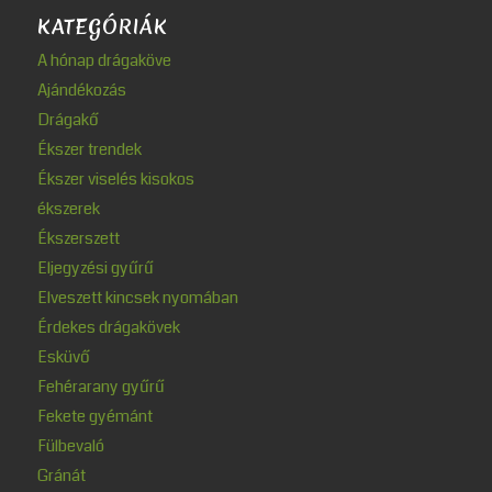
KATEGÓRIÁK
A hónap drágaköve
Ajándékozás
Drágakő
Ékszer trendek
Ékszer viselés kisokos
ékszerek
Ékszerszett
Eljegyzési gyűrű
Elveszett kincsek nyomában
Érdekes drágakövek
Esküvő
Fehérarany gyűrű
Fekete gyémánt
Fülbevaló
Gránát