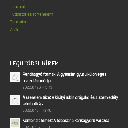
Tanzanit
Tudástár és történelem
Turmalin
Zafír
LEGUTÓBBI HÍREK
Rendhagyó formák: A gyémánt gyűrű különleges
csiszolási módjai
2026.07.26. - 13:43
A szerelem tüze: A királyi rubin drágakő és a szenvedély
szimbolikája
2026.07.21. - 12:46
Kombinált fémek: A többszínű karikagyűrű varázsa
2026.07.16. - 11:10