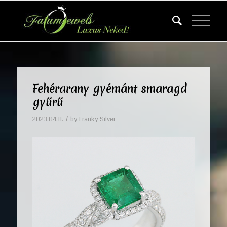
Fehérarany gyémánt smaragd
gyűrű
/
2023.04.11.
by
Franky Silver