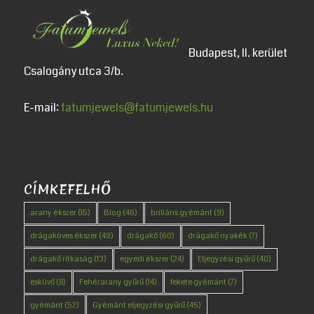
Budapest, II. kerület
Csalogány utca 3/b.
E-mail:
fatumjewels@fatumjewels.hu
CÍMKEFELHŐ
arany ékszer
(15)
Blog
(46)
briliáns gyémánt
(9)
drágaköves ékszer
(49)
drágakő
(60)
drágakő nyakék
(7)
drágakő ritkaság
(13)
egyedi ékszer
(24)
Eljegyzési gyűrű
(40)
esküvő
(8)
Fehérarany gyűrű
(14)
fekete gyémánt
(7)
gyémánt
(52)
Gyémánt eljegyzési gyűrű
(45)